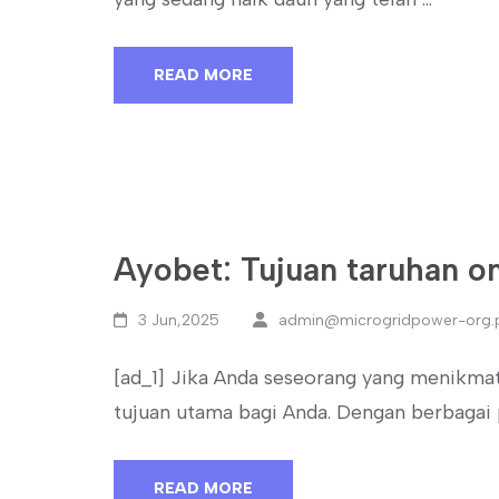
READ MORE
Ayobet: Tujuan taruhan on
3 Jun,2025
admin@microgridpower-org.
[ad_1] Jika Anda seseorang yang menikmat
tujuan utama bagi Anda. Dengan berbagai p
READ MORE