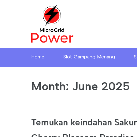
Skip
to
content
(Press
Enter)
Home
Slot Gampang Menang
S
Month:
June 2025
Temukan keindahan Sakur