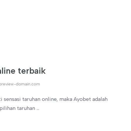
line terbaik
preview-domain.com
i sensasi taruhan online, maka Ayobet adalah
ilihan taruhan …