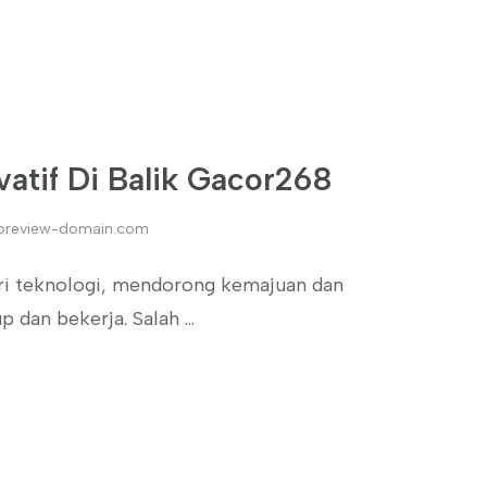
vatif Di Balik Gacor268
preview-domain.com
stri teknologi, mendorong kemajuan dan
 dan bekerja. Salah …