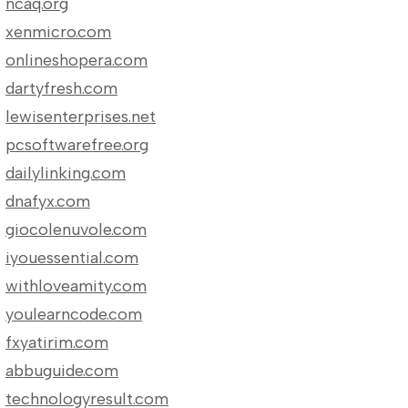
ncaq.org
xenmicro.com
onlineshopera.com
dartyfresh.com
lewisenterprises.net
pcsoftwarefree.org
dailylinking.com
dnafyx.com
giocolenuvole.com
iyouessential.com
withloveamity.com
youlearncode.com
fxyatirim.com
abbuguide.com
technologyresult.com