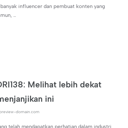
da banyak influencer dan pembuat konten yang
amun, …
I138: Melihat lebih dekat
enjanjikan ini
preview-domain.com
yang telah mendapatkan perhatian dalam industri