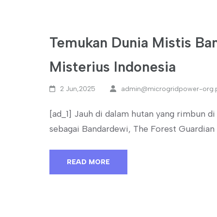
Temukan Dunia Mistis Ban
Misterius Indonesia
2 Jun,2025
admin@microgridpower-org.
[ad_1] Jauh di dalam hutan yang rimbun di
sebagai Bandardewi, The Forest Guardian
READ MORE