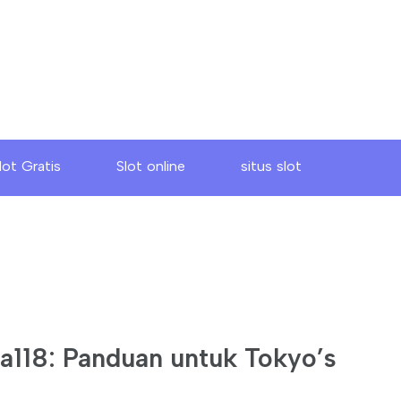
lot Gratis
Slot online
situs slot
a118: Panduan untuk Tokyo’s