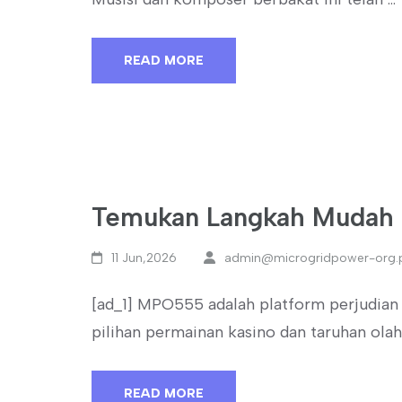
READ MORE
Temukan Langkah Mudah
11 Jun,2026
admin@microgridpower-org.
[ad_1] MPO555 adalah platform perjudia
pilihan permainan kasino dan taruhan olah
READ MORE