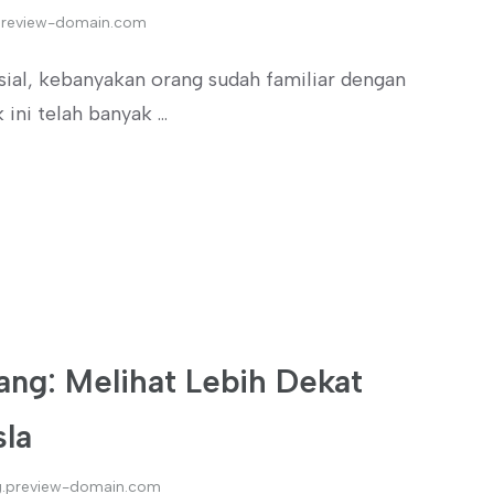
preview-domain.com
sial, kebanyakan orang sudah familiar dengan
ini telah banyak …
ng: Melihat Lebih Dekat
sla
.preview-domain.com