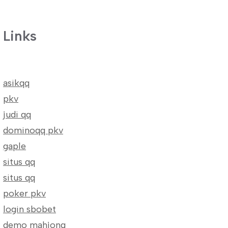
Links
asikqq
pkv
judi qq
dominoqq pkv
gaple
situs qq
situs qq
poker pkv
login sbobet
demo mahjong