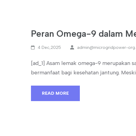
Peran Omega-9 dalam Me
4 Dec,2025
admin@microgridpower-org
[ad_1] Asam lemak omega-9 merupakan sala
bermanfaat bagi kesehatan jantung. Mesk
READ MORE