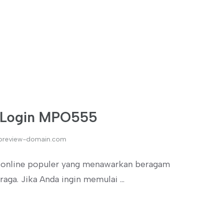
 Login MPO555
preview-domain.com
n online populer yang menawarkan beragam
raga. Jika Anda ingin memulai …