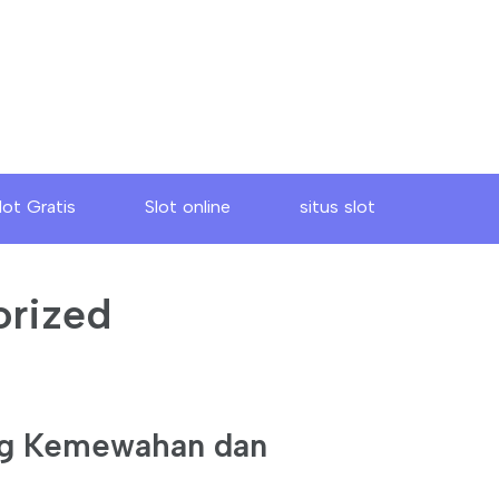
lot Gratis
Slot online
situs slot
orized
g Kemewahan dan