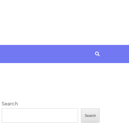
Search
Search