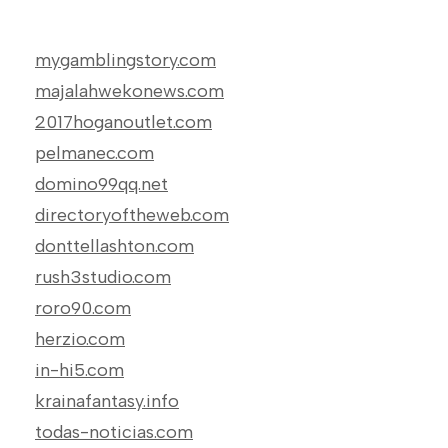
mygamblingstory.com
majalahwekonews.com
2017hoganoutlet.com
pelmanec.com
domino99qq.net
directoryoftheweb.com
donttellashton.com
rush3studio.com
roro90.com
herzio.com
in-hi5.com
krainafantasy.info
todas-noticias.com