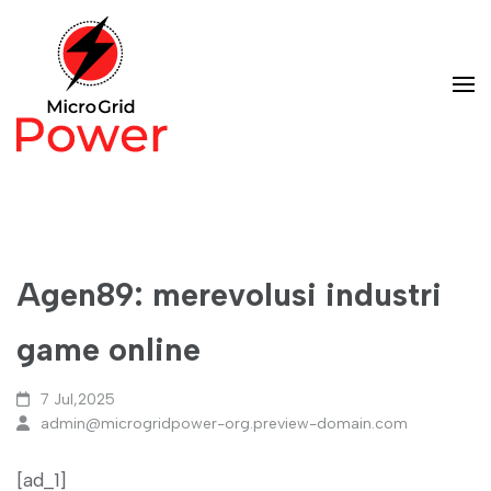
Skip
to
content
(Press
Enter)
Raih maxwin besar hari ini dengan slot X1000 dari Mahjong Ways. Slot
Slot Gacor Hari Ini dari
gacor ini memberikan hasil yang optimal setiap kali bermain.
Mahjong Ways, Slot X1000
dengan Maxwin Besar
Agen89: merevolusi industri
game online
7 Jul,2025
admin@microgridpower-org.preview-domain.com
[ad_1]