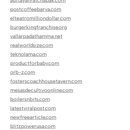
auttayanratchapak.com
postcoffeebarva.com
elteatromilliondollar.com
burgerkingfranchise.org
vallarpadathamma.net
realworldsize.com
teknolama.com
productforbaby.com
orb-z.com
fosterscoachhousetavern.com
mesasdecultivoonline.com
boilersnbits.com
latestviralpost.com
newfreearticle.com
blitzpowerusa.com