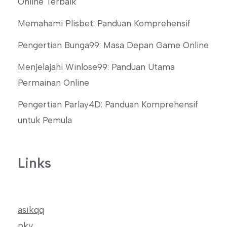
Online Terbaik
Memahami Plisbet: Panduan Komprehensif
Pengertian Bunga99: Masa Depan Game Online
Menjelajahi Winlose99: Panduan Utama
Permainan Online
Pengertian Parlay4D: Panduan Komprehensif
untuk Pemula
Links
asikqq
pkv