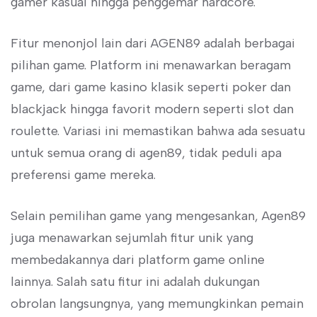
gamer kasual hingga penggemar hardcore.
Fitur menonjol lain dari AGEN89 adalah berbagai
pilihan game. Platform ini menawarkan beragam
game, dari game kasino klasik seperti poker dan
blackjack hingga favorit modern seperti slot dan
roulette. Variasi ini memastikan bahwa ada sesuatu
untuk semua orang di agen89, tidak peduli apa
preferensi game mereka.
Selain pemilihan game yang mengesankan, Agen89
juga menawarkan sejumlah fitur unik yang
membedakannya dari platform game online
lainnya. Salah satu fitur ini adalah dukungan
obrolan langsungnya, yang memungkinkan pemain