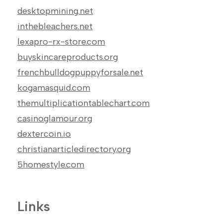
desktopmining.net
inthebleachers.net
lexapro-rx-store.com
buyskincareproducts.org
frenchbulldogpuppyforsale.net
kogamasquid.com
themultiplicationtablechart.com
casinoglamour.org
dextercoin.io
christianarticledirectory.org
5homestyle.com
Links