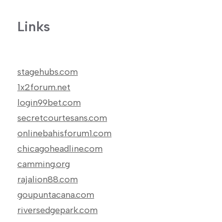
Links
stagehubs.com
1x2forum.net
login99bet.com
secretcourtesans.com
onlinebahisforum1.com
chicagoheadline.com
camming.org
rajalion88.com
goupuntacana.com
riversedgepark.com