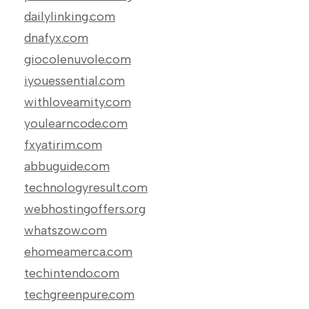
dailylinking.com
dnafyx.com
giocolenuvole.com
iyouessential.com
withloveamity.com
youlearncode.com
fxyatirim.com
abbuguide.com
technologyresult.com
webhostingoffers.org
whatszow.com
ehomeamerca.com
techintendo.com
techgreenpure.com