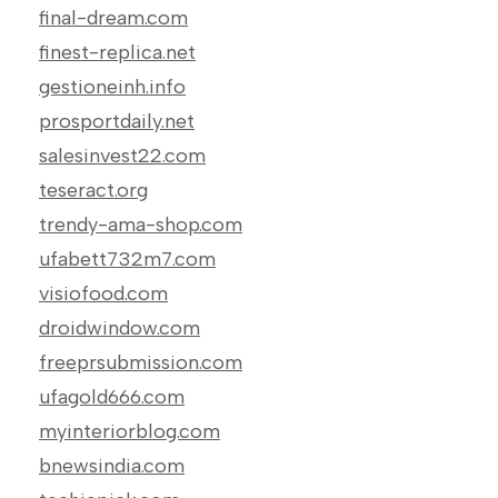
final-dream.com
finest-replica.net
gestioneinh.info
prosportdaily.net
salesinvest22.com
teseract.org
trendy-ama-shop.com
ufabett732m7.com
visiofood.com
droidwindow.com
freeprsubmission.com
ufagold666.com
myinteriorblog.com
bnewsindia.com