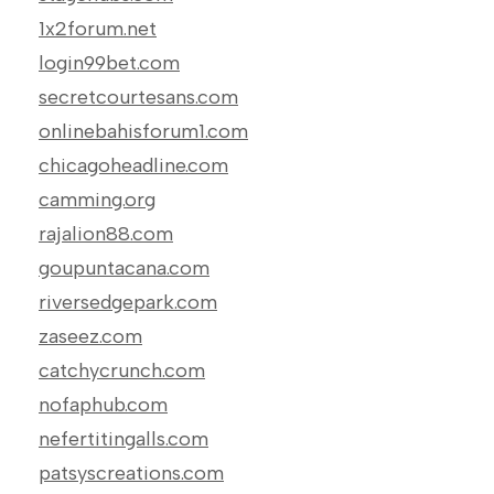
1x2forum.net
login99bet.com
secretcourtesans.com
onlinebahisforum1.com
chicagoheadline.com
camming.org
rajalion88.com
goupuntacana.com
riversedgepark.com
zaseez.com
catchycrunch.com
nofaphub.com
nefertitingalls.com
patsyscreations.com