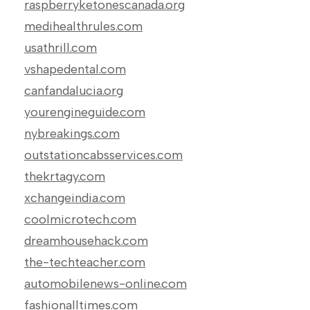
raspberryketonescanada.org
medihealthrules.com
usathrill.com
vshapedental.com
canfandalucia.org
yourengineguide.com
nybreakings.com
outstationcabsservices.com
thekrtagy.com
xchangeindia.com
coolmicrotech.com
dreamhousehack.com
the-techteacher.com
automobilenews-online.com
fashionalltimes.com