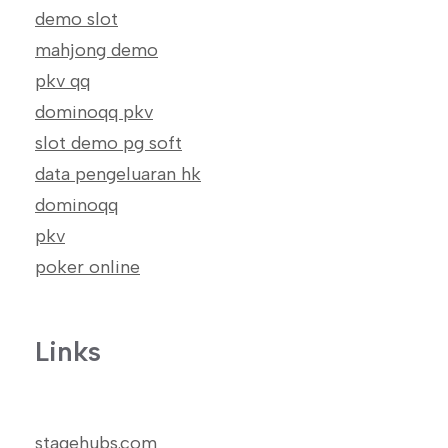
demo slot
mahjong demo
pkv qq
dominoqq pkv
slot demo pg soft
data pengeluaran hk
dominoqq
pkv
poker online
Links
stagehubs.com