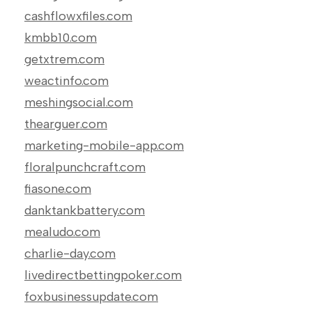
cashflowxfiles.com
kmbb10.com
getxtrem.com
weactinfo.com
meshingsocial.com
thearguer.com
marketing-mobile-app.com
floralpunchcraft.com
fiasone.com
danktankbattery.com
mealudo.com
charlie-day.com
livedirectbettingpoker.com
foxbusinessupdate.com