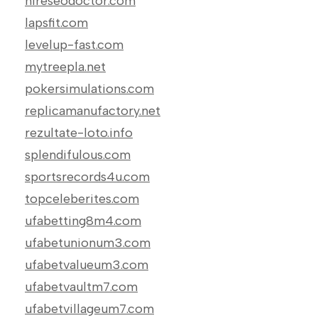
hireseodoctor.com
lapsfit.com
levelup-fast.com
mytreepla.net
pokersimulations.com
replicamanufactory.net
rezultate-loto.info
splendifulous.com
sportsrecords4u.com
topceleberites.com
ufabetting8m4.com
ufabetunionum3.com
ufabetvalueum3.com
ufabetvaultm7.com
ufabetvillageum7.com