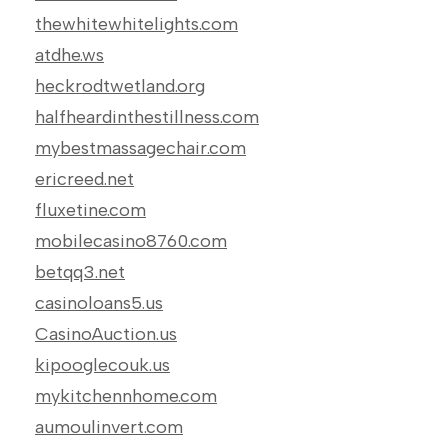
thewhitewhitelights.com
atdhe.ws
heckrodtwetland.org
halfheardinthestillness.com
mybestmassagechair.com
ericreed.net
fluxetine.com
mobilecasino8760.com
betqq3.net
casinoloans5.us
CasinoAuction.us
kipooglecouk.us
mykitchennhome.com
aumoulinvert.com