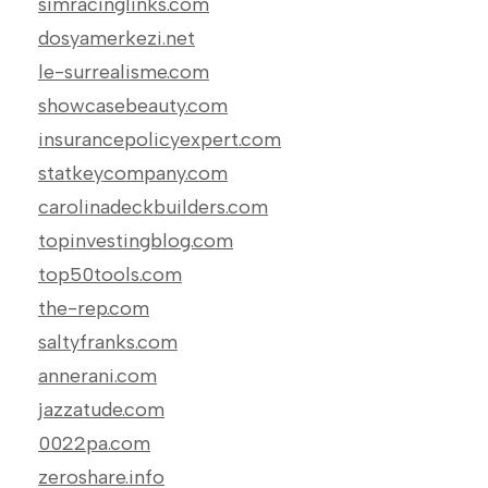
simracinglinks.com
dosyamerkezi.net
le-surrealisme.com
showcasebeauty.com
insurancepolicyexpert.com
statkeycompany.com
carolinadeckbuilders.com
topinvestingblog.com
top50tools.com
the-rep.com
saltyfranks.com
annerani.com
jazzatude.com
0022pa.com
zeroshare.info