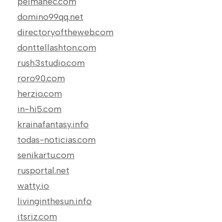
pelmanec.com
domino99qq.net
directoryoftheweb.com
donttellashton.com
rush3studio.com
roro90.com
herzio.com
in-hi5.com
krainafantasy.info
todas-noticias.com
senikartu.com
rusportal.net
watty.io
livinginthesun.info
itsriz.com