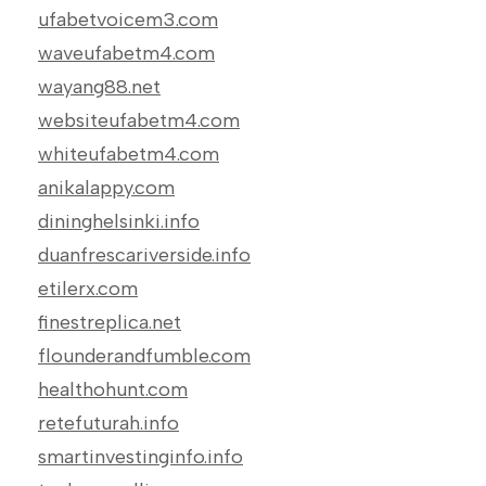
ufabetvoicem3.com
waveufabetm4.com
wayang88.net
websiteufabetm4.com
whiteufabetm4.com
anikalappy.com
dininghelsinki.info
duanfrescariverside.info
etilerx.com
finestreplica.net
flounderandfumble.com
healthohunt.com
retefuturah.info
smartinvestinginfo.info