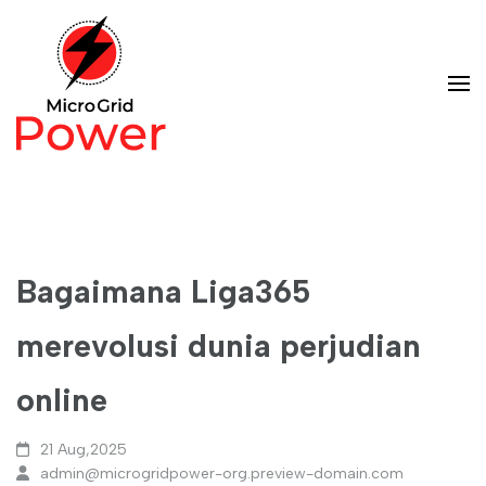
Skip
to
content
(Press
Enter)
Raih maxwin besar hari ini dengan slot X1000 dari Mahjong Ways. Slot
Slot Gacor Hari Ini dari
gacor ini memberikan hasil yang optimal setiap kali bermain.
Mahjong Ways, Slot X1000
dengan Maxwin Besar
Bagaimana Liga365
merevolusi dunia perjudian
online
21 Aug,2025
admin@microgridpower-org.preview-domain.com