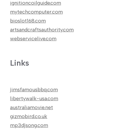
ignitioncoilguide.com
mytechcomputer.com
bioslot168.com
artsandcraftsauthority.com
webservicelive.com
Links
jimsfamousbbq.com
libertywalk-usa.com
australiamovie.net
gizmobird.co.uk
mp3djsong.com