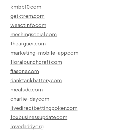
kmbb10.com
getxtrem.com
weactinfo.com
meshingsocial.com
thearguer.com
marketing-mobile-app.com
floralpunchcraft.com
fiasone.com
danktankbattery.com
mealudo.com
charlie-day.com
livedirectbettingpoker.com
foxbusinessupdate.com
lovedaddy.org