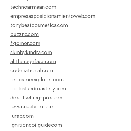
technoarmaan.com
empresasposicionamientoweb.com
tonybestcosmetics.com
buzznc.com
fxjoiner.com
skinbykindra.com
alltherageface.com
codenational.com
progameexplorer.com
rockislandroastery.com
directselling-pro.com
revenuealarm.com
lurab.com
ignitioncoilguide.com