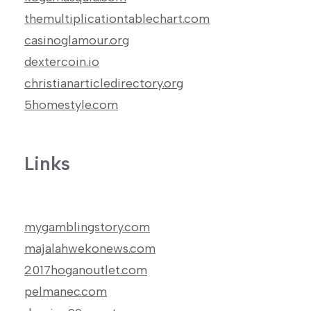
themultiplicationtablechart.com
casinoglamour.org
dextercoin.io
christianarticledirectory.org
5homestyle.com
Links
mygamblingstory.com
majalahwekonews.com
2017hoganoutlet.com
pelmanec.com