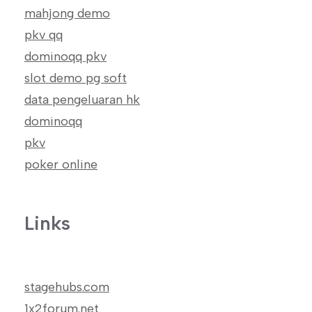
mahjong demo
pkv qq
dominoqq pkv
slot demo pg soft
data pengeluaran hk
dominoqq
pkv
poker online
Links
stagehubs.com
1x2forum.net