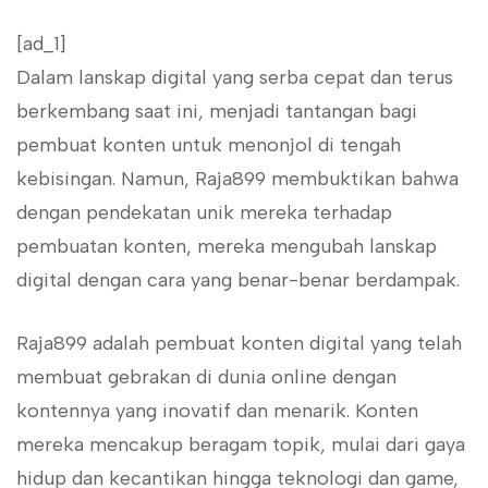
[ad_1]
Dalam lanskap digital yang serba cepat dan terus
berkembang saat ini, menjadi tantangan bagi
pembuat konten untuk menonjol di tengah
kebisingan. Namun, Raja899 membuktikan bahwa
dengan pendekatan unik mereka terhadap
pembuatan konten, mereka mengubah lanskap
digital dengan cara yang benar-benar berdampak.
Raja899 adalah pembuat konten digital yang telah
membuat gebrakan di dunia online dengan
kontennya yang inovatif dan menarik. Konten
mereka mencakup beragam topik, mulai dari gaya
hidup dan kecantikan hingga teknologi dan game,