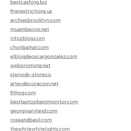
bestcashing.biz
firerestrictions.us
archiesbrooklyn.com
muambeiros.net
infozblog.com
chonbaihat.com
elblogdeoscargonzalez.com
webpromote.net
steroids-store.co
arteydecoracion.net
fithog.com
bestlaptopbestmonitor.com
georginaryland.com
roseandbasil.com
thewhitewhitelights.com