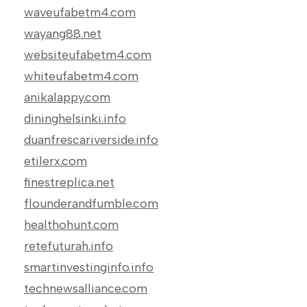
waveufabetm4.com
wayang88.net
websiteufabetm4.com
whiteufabetm4.com
anikalappy.com
dininghelsinki.info
duanfrescariverside.info
etilerx.com
finestreplica.net
flounderandfumble.com
healthohunt.com
retefuturah.info
smartinvestinginfo.info
technewsalliance.com