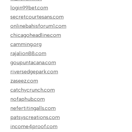
login99bet.com
secretcourtesans.com
onlinebahisforum1.com
chicagoheadline.com
camming.org
rajalion88.com
goupuntacana.com
riversedgepark.com
zaseez.com
catchycrunch.com
nofaphub.com
nefertitingalls.com
patsyscreations.com
income4proof.com