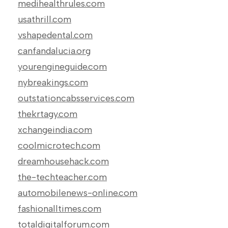
medihealthrules.com
usathrill.com
vshapedental.com
canfandalucia.org
yourengineguide.com
nybreakings.com
outstationcabsservices.com
thekrtagy.com
xchangeindia.com
coolmicrotech.com
dreamhousehack.com
the-techteacher.com
automobilenews-online.com
fashionalltimes.com
totaldigitalforum.com