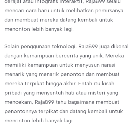
derajat atau infografis interaktif, Raja899 selalu
mencari cara baru untuk melibatkan pemirsanya
dan membuat mereka datang kembali untuk
menonton lebih banyak lagi.
Selain penggunaan teknologi, Raja899 juga dikenal
dengan kemampuan bercerita yang unik. Mereka
memiliki kemampuan untuk menyusun narasi
menarik yang menarik penonton dan membuat
mereka terpikat hingga akhir. Entah itu kisah
pribadi yang menyentuh hati atau misteri yang
mencekam, Raja899 tahu bagaimana membuat
penontonnya terpikat dan datang kembali untuk
menonton lebih banyak lagi.