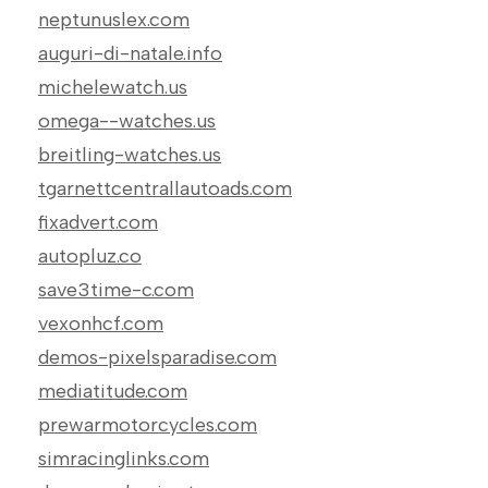
neptunuslex.com
auguri-di-natale.info
michelewatch.us
omega--watches.us
breitling-watches.us
tgarnettcentrallautoads.com
fixadvert.com
autopluz.co
save3time-c.com
vexonhcf.com
demos-pixelsparadise.com
mediatitude.com
prewarmotorcycles.com
simracinglinks.com