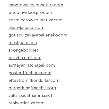
capetownacupuncture.com
bitcoinvideospro.com
cosmiccrowcollective.com
alain-jacquet.com
gotisouizakayabakeneko.com
meshpoint.me
spongebob.net
busyboxintl.com
auttayanratchapak.com
postcoffeebarva.com
elteatromilliondollar.com
burgerkingfranchise.org
vallarpadathamma.net
realworldsize.com