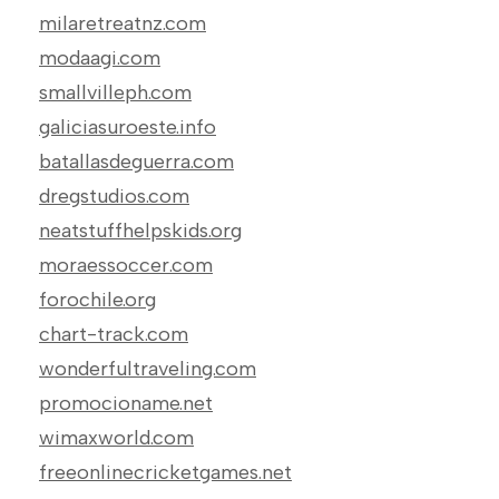
milaretreatnz.com
modaagi.com
smallvilleph.com
galiciasuroeste.info
batallasdeguerra.com
dregstudios.com
neatstuffhelpskids.org
moraessoccer.com
forochile.org
chart-track.com
wonderfultraveling.com
promocioname.net
wimaxworld.com
freeonlinecricketgames.net