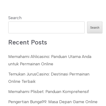
Search
Search
Recent Posts
Memahami Ahlicasino: Panduan Utama Anda
untuk Permainan Online
Temukan JurusCasino: Destinasi Permainan
Online Terbaik
Memahami Plisbet: Panduan Komprehensif
Pengertian Bunga99: Masa Depan Game Online