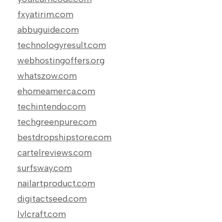
fxyatirim.com
abbuguide.com
technologyresult.com
webhostingoffers.org
whatszow.com
ehomeamerca.com
techintendo.com
techgreenpure.com
bestdropshipstore.com
cartelreviews.com
surfsway.com
nailartproduct.com
digitactseed.com
lvlcraft.com