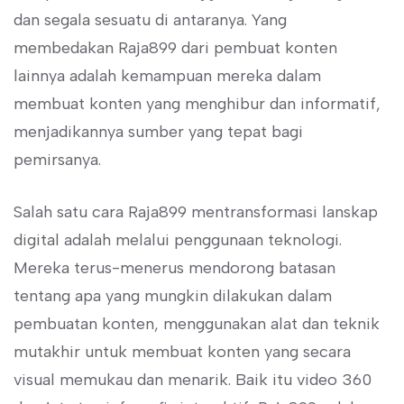
dan segala sesuatu di antaranya. Yang
membedakan Raja899 dari pembuat konten
lainnya adalah kemampuan mereka dalam
membuat konten yang menghibur dan informatif,
menjadikannya sumber yang tepat bagi
pemirsanya.
Salah satu cara Raja899 mentransformasi lanskap
digital adalah melalui penggunaan teknologi.
Mereka terus-menerus mendorong batasan
tentang apa yang mungkin dilakukan dalam
pembuatan konten, menggunakan alat dan teknik
mutakhir untuk membuat konten yang secara
visual memukau dan menarik. Baik itu video 360