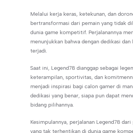
Melalui kerja keras, ketekunan, dan doro
bertransformasi dari pemain yang tidak di
dunia game kompetitif. Perjalanannya men
menunjukkan bahwa dengan dedikasi dan k
terjadi.
Saat ini, Legend78 dianggap sebagai leg
keterampilan, sportivitas, dan komitmenn
menjadi inspirasi bagi calon gamer di ma
dedikasi yang benar, siapa pun dapat men
bidang pilihannya.
Kesimpulannya, perjalanan Legend78 dari 
yang tak terhentikan di dunia game kompe