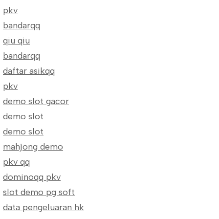
pkv
bandarqq
qiu qiu
bandarqq
daftar asikqq
pkv
demo slot gacor
demo slot
demo slot
mahjong demo
pkv qq
dominoqq pkv
slot demo pg soft
data pengeluaran hk