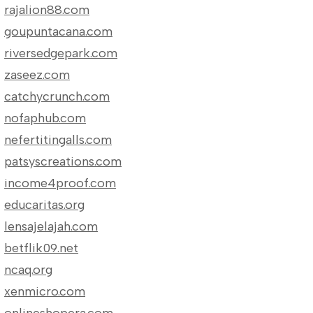
rajalion88.com
goupuntacana.com
riversedgepark.com
zaseez.com
catchycrunch.com
nofaphub.com
nefertitingalls.com
patsyscreations.com
income4proof.com
educaritas.org
lensajelajah.com
betflik09.net
ncaq.org
xenmicro.com