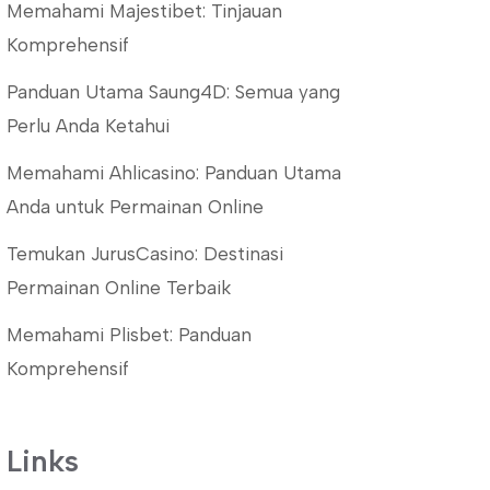
Memahami Majestibet: Tinjauan
Komprehensif
Panduan Utama Saung4D: Semua yang
Perlu Anda Ketahui
Memahami Ahlicasino: Panduan Utama
Anda untuk Permainan Online
Temukan JurusCasino: Destinasi
Permainan Online Terbaik
Memahami Plisbet: Panduan
Komprehensif
Links