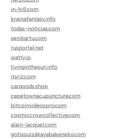
in-hi5.com
krainafantasy.info
todas-noticias.com
senikartu.com
rusportal.net
watty.io
livinginthesun.info
itsriz.com
cargoods.shop
capetownacupuncture.com
bitcoinvideospro.com
cosmiccrowcollective.com
alain-jacquet.com
gotisouizakayabakeneko.com