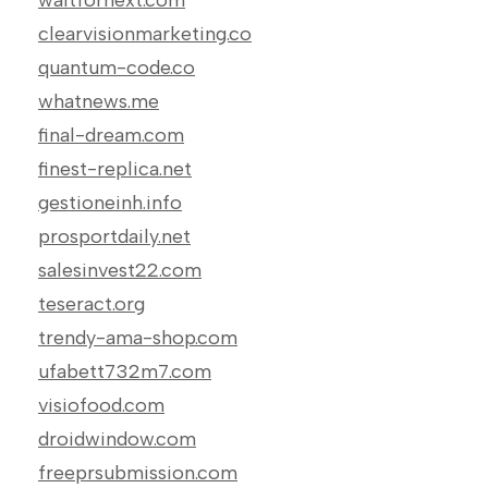
waitfornext.com
clearvisionmarketing.co
quantum-code.co
whatnews.me
final-dream.com
finest-replica.net
gestioneinh.info
prosportdaily.net
salesinvest22.com
teseract.org
trendy-ama-shop.com
ufabett732m7.com
visiofood.com
droidwindow.com
freeprsubmission.com