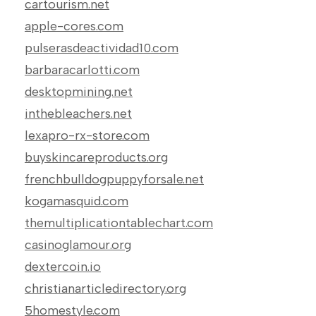
cartourism.net
apple-cores.com
pulserasdeactividad10.com
barbaracarlotti.com
desktopmining.net
inthebleachers.net
lexapro-rx-store.com
buyskincareproducts.org
frenchbulldogpuppyforsale.net
kogamasquid.com
themultiplicationtablechart.com
casinoglamour.org
dextercoin.io
christianarticledirectory.org
5homestyle.com