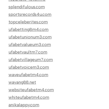
splendifulous.com
sportsrecords4u.com
topceleberites.com
ufabetting8m4.com
ufabetunionum3.com
ufabetvalueum3.com
ufabetvaultm7.com
ufabetvillageum7.com
ufabetvoicem3.com
waveufabetm4.com
wayang88.net
websiteufabetm4.com
whiteufabetm4.com
anikalappy.com