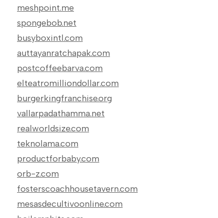
meshpoint.me
spongebob.net
busyboxintl.com
auttayanratchapak.com
postcoffeebarva.com
elteatromilliondollar.com
burgerkingfranchise.org
vallarpadathamma.net
realworldsize.com
teknolama.com
productforbaby.com
orb-z.com
fosterscoachhousetavern.com
mesasdecultivoonline.com