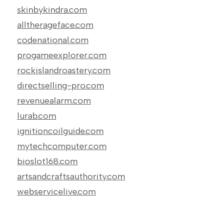
skinbykindra.com
alltherageface.com
codenational.com
progameexplorer.com
rockislandroastery.com
directselling-pro.com
revenuealarm.com
lurab.com
ignitioncoilguide.com
mytechcomputer.com
bioslot168.com
artsandcraftsauthority.com
webservicelive.com