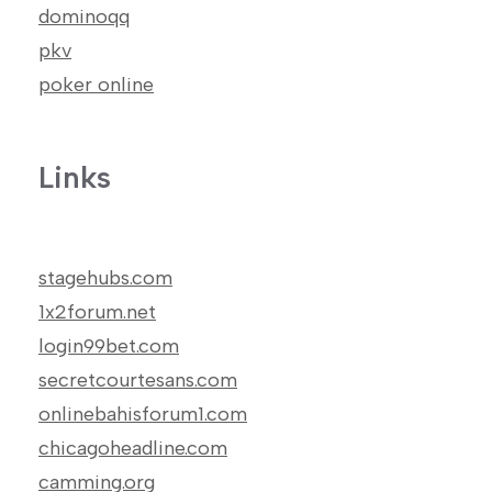
dominoqq
pkv
poker online
Links
stagehubs.com
1x2forum.net
login99bet.com
secretcourtesans.com
onlinebahisforum1.com
chicagoheadline.com
camming.org