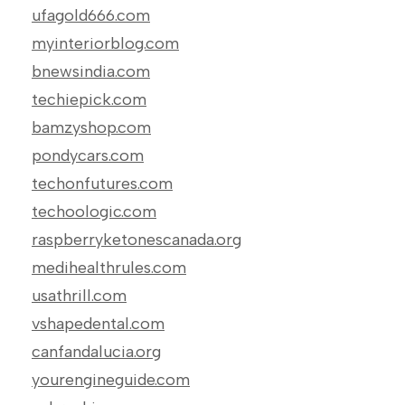
ufagold666.com
myinteriorblog.com
bnewsindia.com
techiepick.com
bamzyshop.com
pondycars.com
techonfutures.com
techoologic.com
raspberryketonescanada.org
medihealthrules.com
usathrill.com
vshapedental.com
canfandalucia.org
yourengineguide.com