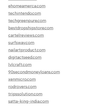
ehomeamerca.com
techintendo.com
techgreenpure.com
bestdropshipstore.com
cartelreviews.com
surfsway.com
nailartproduct.com
digitactseed.com
lvlcraft.com
90secondmoneyloans.com
xenmicro.com
rodrovers.com
tripssolution.com
satta-king-india.com