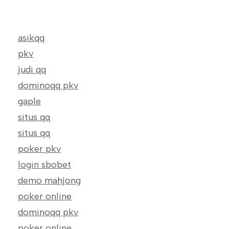
asikqq
pkv
judi qq
dominoqq pkv
gaple
situs qq
situs qq
poker pkv
login sbobet
demo mahjong
poker online
dominoqq pkv
poker online