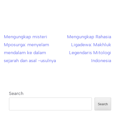
Mengungkap misteri
Mengungkap Rahasia
Post
Mposurga: menyelam
Ligadewa: Makhluk
navigation
mendalam ke dalam
Legendaris Mitologi
sejarah dan asal -usulnya
Indonesia
Search
Search