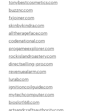
tonybestcosmetics.com
buzznc.com
fxjoiner.com
skinbykindra.com
alltherageface.com
codenational.com
progameexplorer.com
rockislandroastery.com
directselling-pro.com
revenuealarm.com
lurab.com
ignitioncoilguide.com
mytechcomputer.com
bioslot168.com
artsandcraftsauthority.com