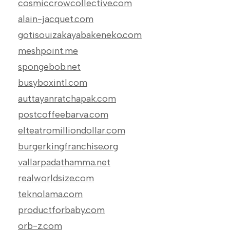
cosmiccrowcollective.com
alain-jacquet.com
gotisouizakayabakeneko.com
meshpoint.me
spongebob.net
busyboxintl.com
auttayanratchapak.com
postcoffeebarva.com
elteatromilliondollar.com
burgerkingfranchise.org
vallarpadathamma.net
realworldsize.com
teknolama.com
productforbaby.com
orb-z.com