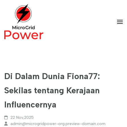
Skip
to
content
(Press
Enter)
Raih maxwin besar hari ini dengan slot X1000 dari Mahjong Ways. Slot
Slot Gacor Hari Ini dari
gacor ini memberikan hasil yang optimal setiap kali bermain.
Mahjong Ways, Slot X1000
dengan Maxwin Besar
Di Dalam Dunia Fiona77:
Sekilas tentang Kerajaan
Influencernya
22 Nov,2025
admin@microgridpower-org.preview-domain.com