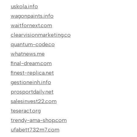
uskola.info
wagonpaints.info
waitfornext.com
clearvisionmarketing.co
quantum-code.co
whatnews.me
final-dream.com
finest-replica.net
gestioneinh.info
prosportdaily.net
salesinvest22.com
teseract.org
trendy-ama-shop.com
ufabett732m7.com