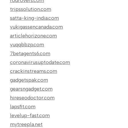
rodrovers.com
tripssolution.com
satta-king-india.com
yukigassencanada.com
articlehorizone.com
yuqqbbzp.com
7betagents6.com
coronavirusuptodate.com
crackinstreams.com
gadgetspak.com
gearsngadget.com
hireseodoctor.com
lapsfit.com
levelup-fast.com
mytreepla.net