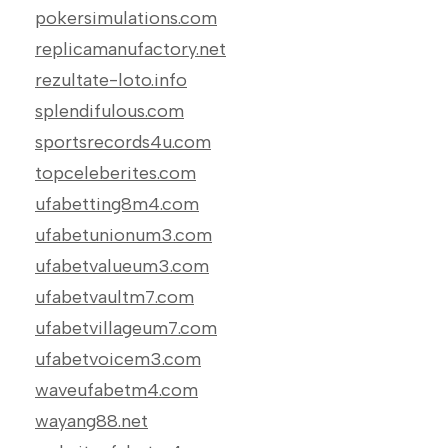
pokersimulations.com
replicamanufactory.net
rezultate-loto.info
splendifulous.com
sportsrecords4u.com
topceleberites.com
ufabetting8m4.com
ufabetunionum3.com
ufabetvalueum3.com
ufabetvaultm7.com
ufabetvillageum7.com
ufabetvoicem3.com
waveufabetm4.com
wayang88.net