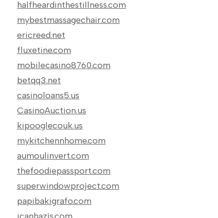
halfheardinthestillness.com
mybestmassagechair.com
ericreed.net
fluxetine.com
mobilecasino8760.com
betqq3.net
casinoloans5.us
CasinoAuction.us
kipooglecouk.us
mykitchennhome.com
aumoulinvert.com
thefoodiepassport.com
superwindowproject.com
papibakigrafo.com
icanhazjs.com