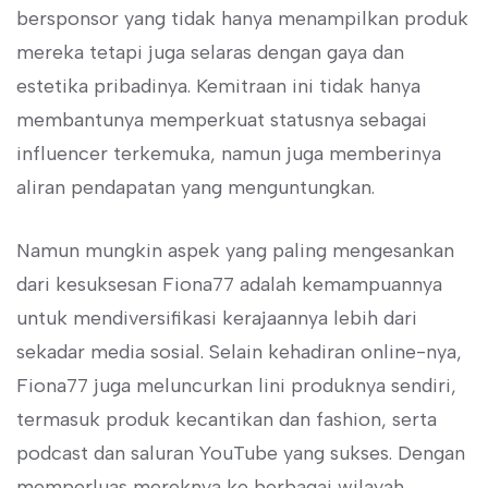
bersponsor yang tidak hanya menampilkan produk
mereka tetapi juga selaras dengan gaya dan
estetika pribadinya. Kemitraan ini tidak hanya
membantunya memperkuat statusnya sebagai
influencer terkemuka, namun juga memberinya
aliran pendapatan yang menguntungkan.
Namun mungkin aspek yang paling mengesankan
dari kesuksesan Fiona77 adalah kemampuannya
untuk mendiversifikasi kerajaannya lebih dari
sekadar media sosial. Selain kehadiran online-nya,
Fiona77 juga meluncurkan lini produknya sendiri,
termasuk produk kecantikan dan fashion, serta
podcast dan saluran YouTube yang sukses. Dengan
memperluas mereknya ke berbagai wilayah,