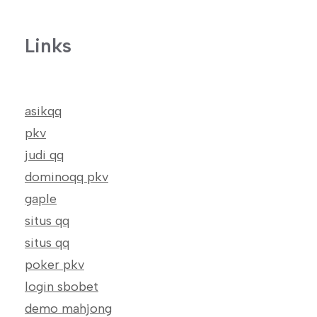
Links
asikqq
pkv
judi qq
dominoqq pkv
gaple
situs qq
situs qq
poker pkv
login sbobet
demo mahjong