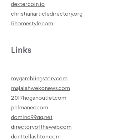
dextercoin.io
christianarticledirectory.org
5homestyle.com
Links
mygamblingstory.com
majalahwekonews.com
2017hoganoutlet.com
pelmanec.com
domino99qq.net
directoryoftheweb.com
donttellashton.com