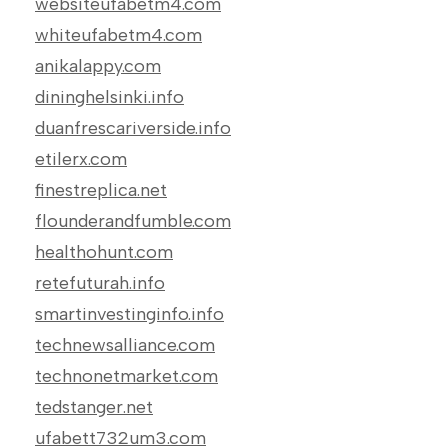
websiteufabetm4.com
whiteufabetm4.com
anikalappy.com
dininghelsinki.info
duanfrescariverside.info
etilerx.com
finestreplica.net
flounderandfumble.com
healthohunt.com
retefuturah.info
smartinvestinginfo.info
technewsalliance.com
technonetmarket.com
tedstanger.net
ufabett732um3.com