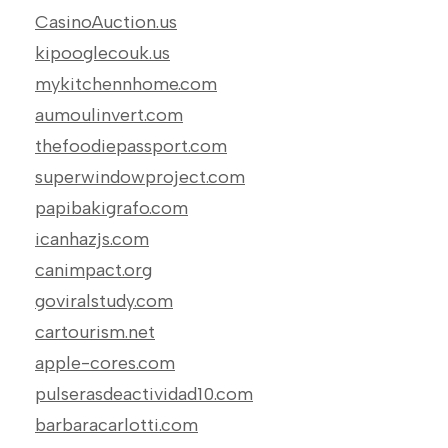
CasinoAuction.us
kipooglecouk.us
mykitchennhome.com
aumoulinvert.com
thefoodiepassport.com
superwindowproject.com
papibakigrafo.com
icanhazjs.com
canimpact.org
goviralstudy.com
cartourism.net
apple-cores.com
pulserasdeactividad10.com
barbaracarlotti.com