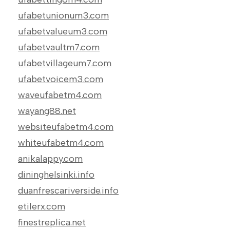
ufabetunionum3.com
ufabetvalueum3.com
ufabetvaultm7.com
ufabetvillageum7.com
ufabetvoicem3.com
waveufabetm4.com
wayang88.net
websiteufabetm4.com
whiteufabetm4.com
anikalappy.com
dininghelsinki.info
duanfrescariverside.info
etilerx.com
finestreplica.net