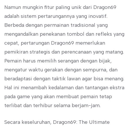
Namun mungkin fitur paling unik dari Dragon69
adalah sistem pertarungannya yang inovatif.
Berbeda dengan permainan tradisional yang
mengandalkan penekanan tombol dan refleks yang
cepat, pertarungan Dragon69 memerlukan
pemikiran strategis dan perencanaan yang matang.
Pemain harus memilih serangan dengan bijak,
mengatur waktu gerakan dengan sempurna, dan
beradaptasi dengan taktik lawan agar bisa menang.
Hal ini menambah kedalaman dan tantangan ekstra
pada game yang akan membuat pemain tetap
terlibat dan terhibur selama berjam-jam.
Secara keseluruhan, Dragon69: The Ultimate