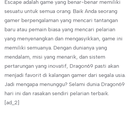
Escape adalah game yang benar-benar memiliki
sesuatu untuk semua orang. Baik Anda seorang
gamer berpengalaman yang mencari tantangan
baru atau pemain biasa yang mencari pelarian
yang menyenangkan dan mengasyikkan, game ini
memiliki semuanya. Dengan dunianya yang
mendalam, misi yang menarik, dan sistem
pertarungan yang inovatif, Dragon69 pasti akan
menjadi favorit di kalangan gamer dari segala usia.
Jadi mengapa menunggu? Selami dunia Dragon69
hari ini dan rasakan sendiri pelarian terbaik.
[ad_2]