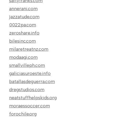
saltyfranks.com
annerani.com
jazzatude.com
0022pa.com
zeroshare.info
bilesinc.com
milaretreatnz.com
modaagi.com
smallvilleph.com
galiciasuroeste.info
batallasdeguerra.com
dregstudios.com
neatstuffhelpskids.org
moraessoccer.com
forochile.org