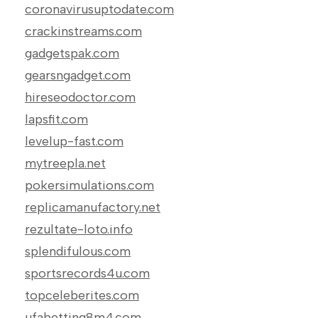
coronavirusuptodate.com
crackinstreams.com
gadgetspak.com
gearsngadget.com
hireseodoctor.com
lapsfit.com
levelup-fast.com
mytreepla.net
pokersimulations.com
replicamanufactory.net
rezultate-loto.info
splendifulous.com
sportsrecords4u.com
topceleberites.com
ufabetting8m4.com