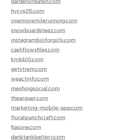
gardenofeaten.com
hycys05.com
onemoremilerunning.com
snowboardsteez.com
instagrambioforgirls.com
cashflowxfiles.com
kmbb10.com
getxtrem.com
weactinfo.com
meshingsocial.com
thearguer.com
marketing-mobile-app.com
floralpunchcraft.com
fiasone.com
danktankbattery.com