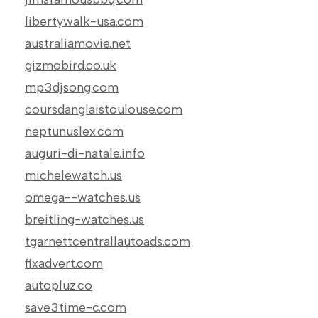
libertywalk-usa.com
australiamovie.net
gizmobird.co.uk
mp3djsong.com
coursdanglaistoulouse.com
neptunuslex.com
auguri-di-natale.info
michelewatch.us
omega--watches.us
breitling-watches.us
tgarnettcentrallautoads.com
fixadvert.com
autopluz.co
save3time-c.com