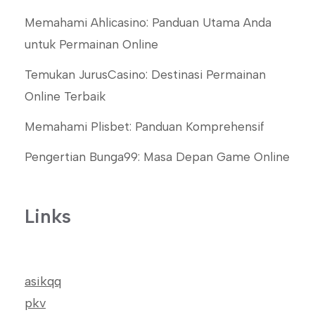
Memahami Ahlicasino: Panduan Utama Anda
untuk Permainan Online
Temukan JurusCasino: Destinasi Permainan
Online Terbaik
Memahami Plisbet: Panduan Komprehensif
Pengertian Bunga99: Masa Depan Game Online
Links
asikqq
pkv