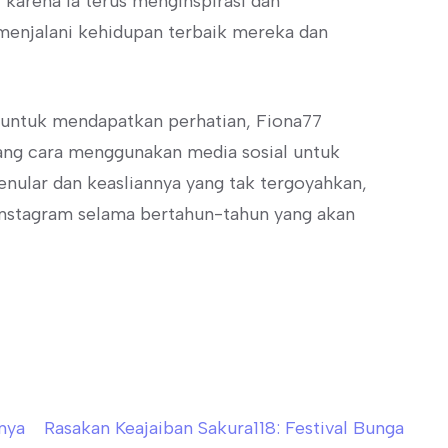
 karena ia terus menginspirasi dan
enjalani kehidupan terbaik mereka dan
g untuk mendapatkan perhatian, Fiona77
ang cara menggunakan media sosial untuk
enular dan keasliannya yang tak tergoyahkan,
Instagram selama bertahun-tahun yang akan
nya
Rasakan Keajaiban Sakura118: Festival Bunga