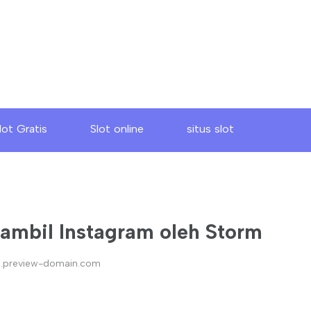
lot Gratis
Slot online
situs slot
gambil Instagram oleh Storm
.preview-domain.com