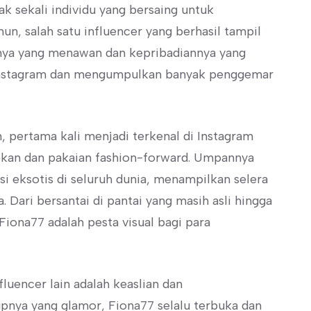
ak sekali individu yang bersaing untuk
n, salah satu influencer yang berhasil tampil
nya yang menawan dan kepribadiannya yang
Instagram dan mengumpulkan banyak penggemar
, pertama kali menjadi terkenal di Instagram
bkan dan pakaian fashion-forward. Umpannya
si eksotis di seluruh dunia, menampilkan selera
 Dari bersantai di pantai yang masih asli hingga
Fiona77 adalah pesta visual bagi para
uencer lain adalah keaslian dan
upnya yang glamor, Fiona77 selalu terbuka dan