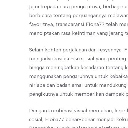
jujur ​​kepada para pengikutnya, berbagi s
berbicara tentang perjuangannya melawan
favoritnya, transparansi Fiona77 telah 
menciptakan rasa keintiman yang jarang ter
Selain konten perjalanan dan fesyennya,
mengadvokasi isu-isu sosial yang penting
hingga meningkatkan kesadaran tentang k
menggunakan pengaruhnya untuk kebaikan.
nirlaba dan badan amal untuk mendukung t
pengikutnya untuk memberikan dampak pos
Dengan kombinasi visual memukau, keprib
sosial, Fiona77 benar-benar menjadi keku