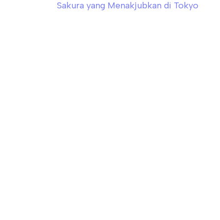
Sakura yang Menakjubkan di Tokyo