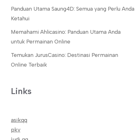
Panduan Utama Saung4D: Semua yang Perlu Anda
Ketahui
Memahami Ahlicasino: Panduan Utama Anda
untuk Permainan Online
Temukan JurusCasino: Destinasi Permainan
Online Terbaik
Links
asikqq
pkv
judi qq