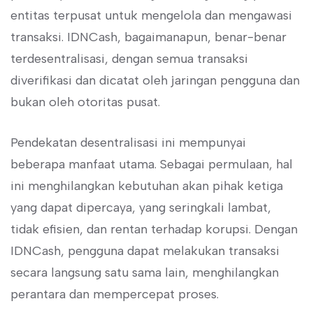
entitas terpusat untuk mengelola dan mengawasi
transaksi. IDNCash, bagaimanapun, benar-benar
terdesentralisasi, dengan semua transaksi
diverifikasi dan dicatat oleh jaringan pengguna dan
bukan oleh otoritas pusat.
Pendekatan desentralisasi ini mempunyai
beberapa manfaat utama. Sebagai permulaan, hal
ini menghilangkan kebutuhan akan pihak ketiga
yang dapat dipercaya, yang seringkali lambat,
tidak efisien, dan rentan terhadap korupsi. Dengan
IDNCash, pengguna dapat melakukan transaksi
secara langsung satu sama lain, menghilangkan
perantara dan mempercepat proses.