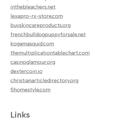
inthebleachers.net
lexapro-rx-store.com
buyskincareproducts.org
frenchbulldogpuppyforsale.net
kogamasquid.com
themultiplicationtablechart.com
casinoglamour.org
dextercoin.io
christianarticledirectory.org
5homestyle.com
Links