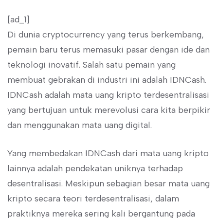
[ad_1]
Di dunia cryptocurrency yang terus berkembang,
pemain baru terus memasuki pasar dengan ide dan
teknologi inovatif. Salah satu pemain yang
membuat gebrakan di industri ini adalah IDNCash.
IDNCash adalah mata uang kripto terdesentralisasi
yang bertujuan untuk merevolusi cara kita berpikir
dan menggunakan mata uang digital.
Yang membedakan IDNCash dari mata uang kripto
lainnya adalah pendekatan uniknya terhadap
desentralisasi. Meskipun sebagian besar mata uang
kripto secara teori terdesentralisasi, dalam
praktiknya mereka sering kali bergantung pada