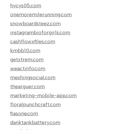
hycys05.com
onemoremilerunning.com
snowboardsteez.com
instagrambioforgirls.com
cashflowxfiles.com
kmbb10.com
getxtrem.com
weactinfo.com
meshingsocial.com
thearguer.com
marketing-mobile-app.com
floralpunchcraft.com
fiasone.com
danktankbattery.com