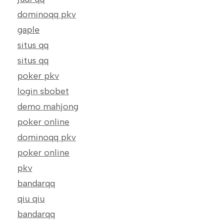
dominoqq pkv
gaple
situs qq
situs qq
poker pkv
login sbobet
demo mahjong
poker online
dominoqq pkv
poker online
pkv
bandarqq
qiu qiu
bandarqq