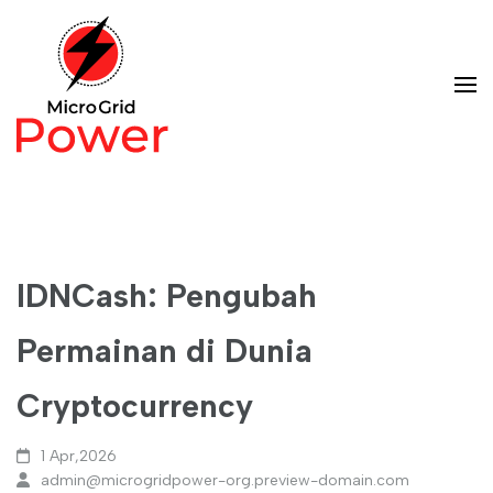
Skip
to
content
(Press
Enter)
Raih maxwin besar hari ini dengan slot X1000 dari Mahjong Ways. Slot
Slot Gacor Hari Ini dari
gacor ini memberikan hasil yang optimal setiap kali bermain.
Mahjong Ways, Slot X1000
dengan Maxwin Besar
IDNCash: Pengubah
Permainan di Dunia
Cryptocurrency
1 Apr,2026
admin@microgridpower-org.preview-domain.com