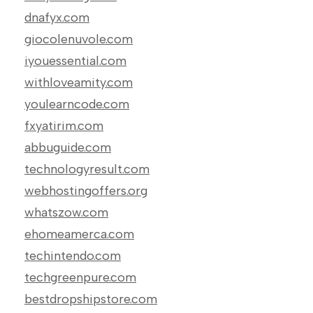
dnafyx.com
giocolenuvole.com
iyouessential.com
withloveamity.com
youlearncode.com
fxyatirim.com
abbuguide.com
technologyresult.com
webhostingoffers.org
whatszow.com
ehomeamerca.com
techintendo.com
techgreenpure.com
bestdropshipstore.com