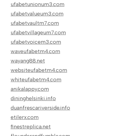
ufabetunionum3.com
ufabetvalueum3.com
ufabetvaultm7.com
ufabetvillageum7.com
ufabetvoicem3.com
waveufabetm4.com
wayang88.net
websiteufabetm4.com
whiteufabetm4.com
anikalappy.com
dininghelsinki.info
duanfrescariverside.info
etilerx.com
finestreplica.net