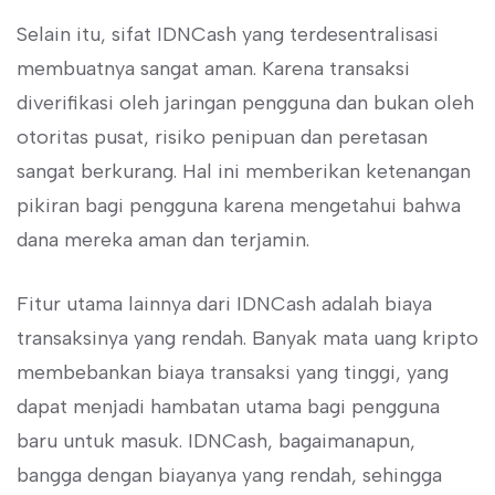
Selain itu, sifat IDNCash yang terdesentralisasi
membuatnya sangat aman. Karena transaksi
diverifikasi oleh jaringan pengguna dan bukan oleh
otoritas pusat, risiko penipuan dan peretasan
sangat berkurang. Hal ini memberikan ketenangan
pikiran bagi pengguna karena mengetahui bahwa
dana mereka aman dan terjamin.
Fitur utama lainnya dari IDNCash adalah biaya
transaksinya yang rendah. Banyak mata uang kripto
membebankan biaya transaksi yang tinggi, yang
dapat menjadi hambatan utama bagi pengguna
baru untuk masuk. IDNCash, bagaimanapun,
bangga dengan biayanya yang rendah, sehingga