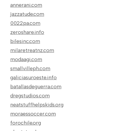
annerani.com
jazzatude.com
0022pa.com
zeroshare.info
bilesinc.com
milaretreatnz.com
modaagi.com
smallvilleph.com
galiciasuroeste.info
batallasdeguerra.com
dregstudios.com
neatstuffhelpskids.org
moraessoccer.com
forochile.org