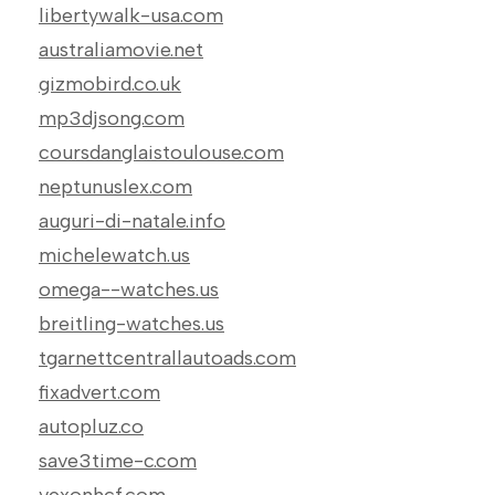
libertywalk-usa.com
australiamovie.net
gizmobird.co.uk
mp3djsong.com
coursdanglaistoulouse.com
neptunuslex.com
auguri-di-natale.info
michelewatch.us
omega--watches.us
breitling-watches.us
tgarnettcentrallautoads.com
fixadvert.com
autopluz.co
save3time-c.com
vexonhcf.com