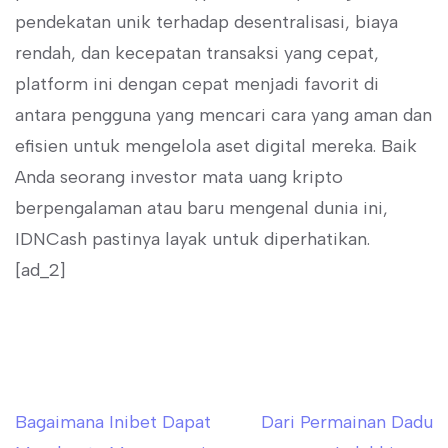
pendekatan unik terhadap desentralisasi, biaya
rendah, dan kecepatan transaksi yang cepat,
platform ini dengan cepat menjadi favorit di
antara pengguna yang mencari cara yang aman dan
efisien untuk mengelola aset digital mereka. Baik
Anda seorang investor mata uang kripto
berpengalaman atau baru mengenal dunia ini,
IDNCash pastinya layak untuk diperhatikan.
[ad_2]
Bagaimana Inibet Dapat
Dari Permainan Dadu
Post