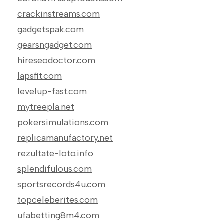
crackinstreams.com
gadgetspak.com
gearsngadget.com
hireseodoctor.com
lapsfit.com
levelup-fast.com
mytreepla.net
pokersimulations.com
replicamanufactory.net
rezultate-loto.info
splendifulous.com
sportsrecords4u.com
topceleberites.com
ufabetting8m4.com