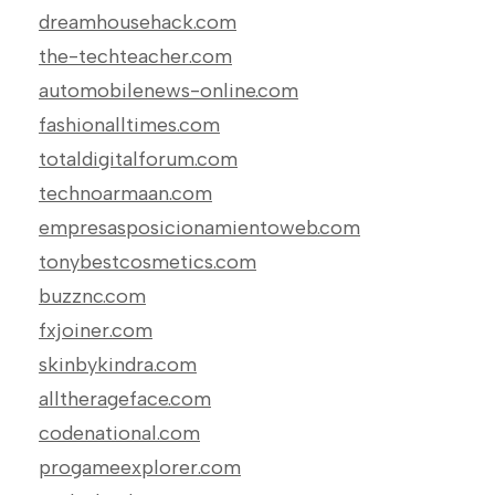
dreamhousehack.com
the-techteacher.com
automobilenews-online.com
fashionalltimes.com
totaldigitalforum.com
technoarmaan.com
empresasposicionamientoweb.com
tonybestcosmetics.com
buzznc.com
fxjoiner.com
skinbykindra.com
alltherageface.com
codenational.com
progameexplorer.com