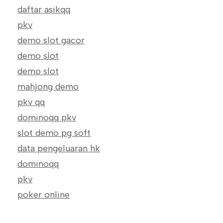
daftar asikqq
pkv
demo slot gacor
demo slot
demo slot
mahjong demo
pkv qq
dominoqq pkv
slot demo pg soft
data pengeluaran hk
dominoqq
pkv
poker online