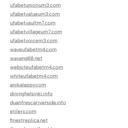
ufabetunionum3.com
ufabetvalueum3.com
ufabetvaultm7.com
ufabetvillageum7.com
ufabetvoicem3.com
waveufabetm4.com
wayang88.net
websiteufabetm4.com
whiteufabetm4.com
anikalappy.com
dininghelsinki.info
duanfrescariverside.info
etilerx.com
finestreplica.net