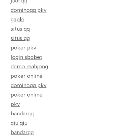
judi qq
dominoqq pkv
gaple
situs qq
situs qq
poker pkv
login sbobet
demo mahjong
poker online
dominoqq pkv
poker online
pkv
bandarqq
qiu qiu
bandarqq