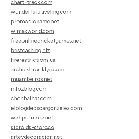
chart-track.com
wonderfultraveling.com
promocioname.net
wimaxworld.com
freeonlinecricketgames.net
bestcashing.biz
firerestrictions.us
archiesbrooklyn.com
muambeiros.net
infozblog.com
chonbaihat.com
elblogdeoscargonzalez.com
webpromote.net
steroids-store.co
arteydecoracion.net