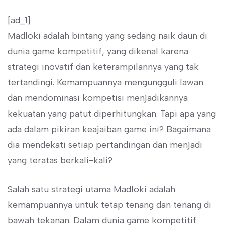
[ad_1]
Madloki adalah bintang yang sedang naik daun di
dunia game kompetitif, yang dikenal karena
strategi inovatif dan keterampilannya yang tak
tertandingi. Kemampuannya mengungguli lawan
dan mendominasi kompetisi menjadikannya
kekuatan yang patut diperhitungkan. Tapi apa yang
ada dalam pikiran keajaiban game ini? Bagaimana
dia mendekati setiap pertandingan dan menjadi
yang teratas berkali-kali?
Salah satu strategi utama Madloki adalah
kemampuannya untuk tetap tenang dan tenang di
bawah tekanan. Dalam dunia game kompetitif