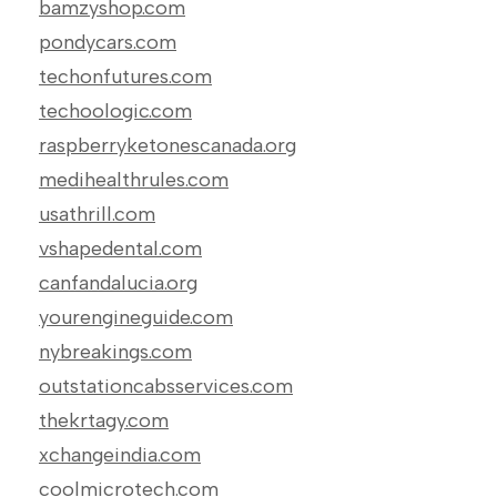
bamzyshop.com
pondycars.com
techonfutures.com
techoologic.com
raspberryketonescanada.org
medihealthrules.com
usathrill.com
vshapedental.com
canfandalucia.org
yourengineguide.com
nybreakings.com
outstationcabsservices.com
thekrtagy.com
xchangeindia.com
coolmicrotech.com