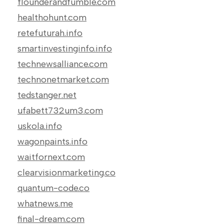
flounderandfumble.com
healthohunt.com
retefuturah.info
smartinvestinginfo.info
technewsalliance.com
technonetmarket.com
tedstanger.net
ufabett732um3.com
uskola.info
wagonpaints.info
waitfornext.com
clearvisionmarketing.co
quantum-code.co
whatnews.me
final-dream.com