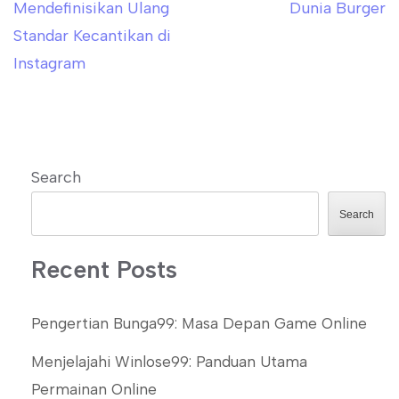
Mendefinisikan Ulang
Dunia Burger
navigation
Standar Kecantikan di
Instagram
Search
Search
Recent Posts
Pengertian Bunga99: Masa Depan Game Online
Menjelajahi Winlose99: Panduan Utama
Permainan Online