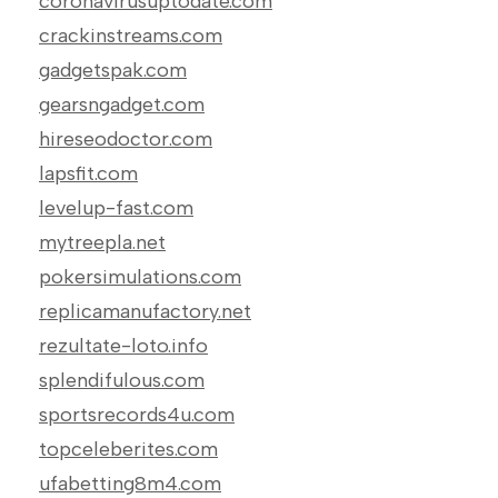
coronavirusuptodate.com
crackinstreams.com
gadgetspak.com
gearsngadget.com
hireseodoctor.com
lapsfit.com
levelup-fast.com
mytreepla.net
pokersimulations.com
replicamanufactory.net
rezultate-loto.info
splendifulous.com
sportsrecords4u.com
topceleberites.com
ufabetting8m4.com