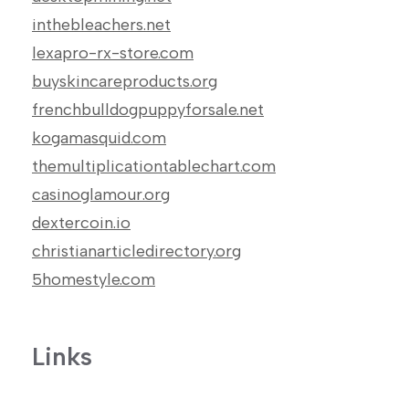
inthebleachers.net
lexapro-rx-store.com
buyskincareproducts.org
frenchbulldogpuppyforsale.net
kogamasquid.com
themultiplicationtablechart.com
casinoglamour.org
dextercoin.io
christianarticledirectory.org
5homestyle.com
Links