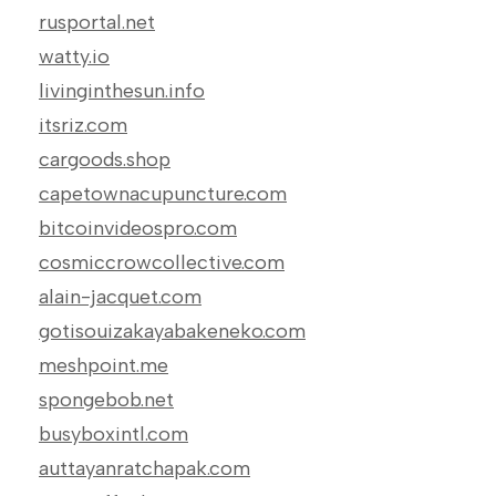
rusportal.net
watty.io
livinginthesun.info
itsriz.com
cargoods.shop
capetownacupuncture.com
bitcoinvideospro.com
cosmiccrowcollective.com
alain-jacquet.com
gotisouizakayabakeneko.com
meshpoint.me
spongebob.net
busyboxintl.com
auttayanratchapak.com