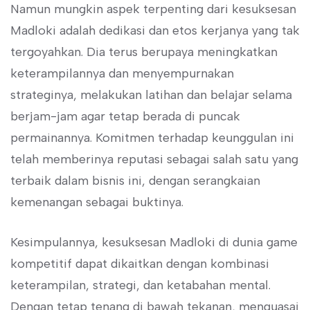
Namun mungkin aspek terpenting dari kesuksesan
Madloki adalah dedikasi dan etos kerjanya yang tak
tergoyahkan. Dia terus berupaya meningkatkan
keterampilannya dan menyempurnakan
strateginya, melakukan latihan dan belajar selama
berjam-jam agar tetap berada di puncak
permainannya. Komitmen terhadap keunggulan ini
telah memberinya reputasi sebagai salah satu yang
terbaik dalam bisnis ini, dengan serangkaian
kemenangan sebagai buktinya.
Kesimpulannya, kesuksesan Madloki di dunia game
kompetitif dapat dikaitkan dengan kombinasi
keterampilan, strategi, dan ketabahan mental.
Dengan tetap tenang di bawah tekanan, menguasai