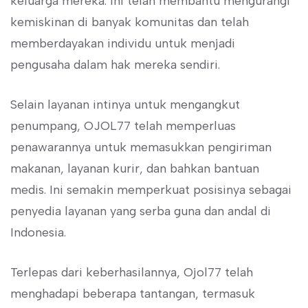
keluarga mereka. Ini telah membantu mengurangi
kemiskinan di banyak komunitas dan telah
memberdayakan individu untuk menjadi
pengusaha dalam hak mereka sendiri.
Selain layanan intinya untuk mengangkut
penumpang, OJOL77 telah memperluas
penawarannya untuk memasukkan pengiriman
makanan, layanan kurir, dan bahkan bantuan
medis. Ini semakin memperkuat posisinya sebagai
penyedia layanan yang serba guna dan andal di
Indonesia.
Terlepas dari keberhasilannya, Ojol77 telah
menghadapi beberapa tantangan, termasuk