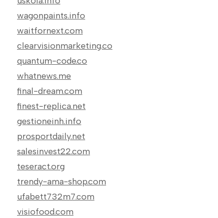
uskola.info
wagonpaints.info
waitfornext.com
clearvisionmarketing.co
quantum-code.co
whatnews.me
final-dream.com
finest-replica.net
gestioneinh.info
prosportdaily.net
salesinvest22.com
teseract.org
trendy-ama-shop.com
ufabett732m7.com
visiofood.com