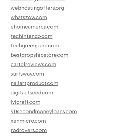
webhostingoffers.org
whatszow.com
ehomeamerca.com
techintendo.com
techgreenpure.com
bestdropshipstore.com
cartelreviews.com
surfsway.com
nailartproduct.com
digitactseed.com
lvlcraft.com
90secondmoneyloans.com
xenmicro.com
rodrovers.com