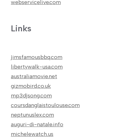
webservicelive.com
Links
jimsfamousbbq.com
libertywalk-usa.com
australiamovie.net
gizmobird.co.uk
mp3djsong.com
coursdanglaistoulouse.com
neptunuslex.com
auguri-di-natale.info
michelewatch.us