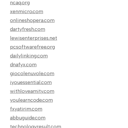
ncaq.org
xenmicro.com
onlineshopera.com
dartyfresh.com
lewisenterprises.net
pcsoftwarefree.org
dailylinking.com
dnafyx.com
giocolenuvole.com
iyouessential.com
withloveamity.com
youlearncode.com
fxyatirim.com
abbuguide.com
technologyresult.com