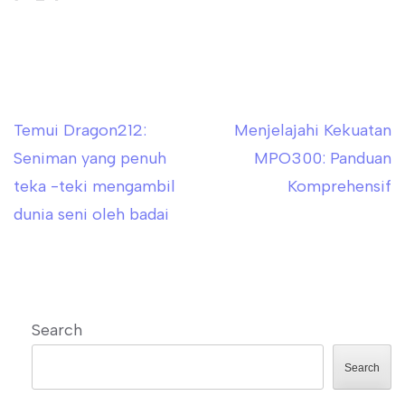
Temui Dragon212:
Menjelajahi Kekuatan
Post
Seniman yang penuh
MPO300: Panduan
navigation
teka -teki mengambil
Komprehensif
dunia seni oleh badai
Search
Search