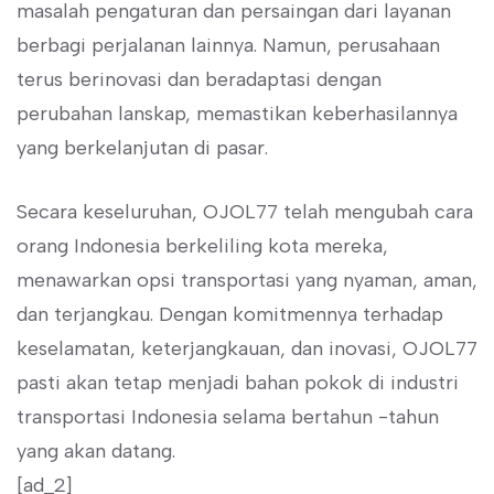
masalah pengaturan dan persaingan dari layanan
berbagi perjalanan lainnya. Namun, perusahaan
terus berinovasi dan beradaptasi dengan
perubahan lanskap, memastikan keberhasilannya
yang berkelanjutan di pasar.
Secara keseluruhan, OJOL77 telah mengubah cara
orang Indonesia berkeliling kota mereka,
menawarkan opsi transportasi yang nyaman, aman,
dan terjangkau. Dengan komitmennya terhadap
keselamatan, keterjangkauan, dan inovasi, OJOL77
pasti akan tetap menjadi bahan pokok di industri
transportasi Indonesia selama bertahun -tahun
yang akan datang.
[ad_2]