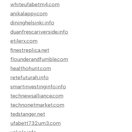
whiteufabetm4.com
anikalappy.com
dininghelsinki.info
duanfrescariverside.info
etilerx.com
finestreplica.net
flounderandfumble.com
healthohunt.com
retefuturah.info
smartinvestinginfo.info
technewsalliance.com
technonetmarket.com
tedstanger.net
ufabett732um3.com