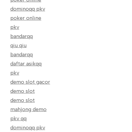
dominoqq pkv
poker online
pkv
bandarqq
qiu qiu
bandarqq
daftar asikqq
pkv
demo slot gacor
demo slot
demo slot
mahjong demo
pkv qq
dominoqq pkv