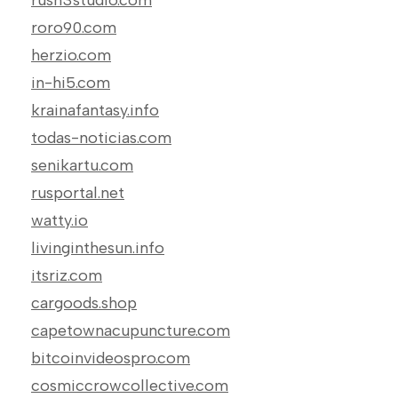
rush3studio.com
roro90.com
herzio.com
in-hi5.com
krainafantasy.info
todas-noticias.com
senikartu.com
rusportal.net
watty.io
livinginthesun.info
itsriz.com
cargoods.shop
capetownacupuncture.com
bitcoinvideospro.com
cosmiccrowcollective.com