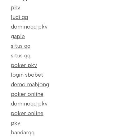
pkv
judi qq
dominoqq pkv
gaple
situs qq
situs qq
poker pkv
login sbobet
demo mahjong
poker online
dominoqq pkv
poker online
pkv
bandarqq