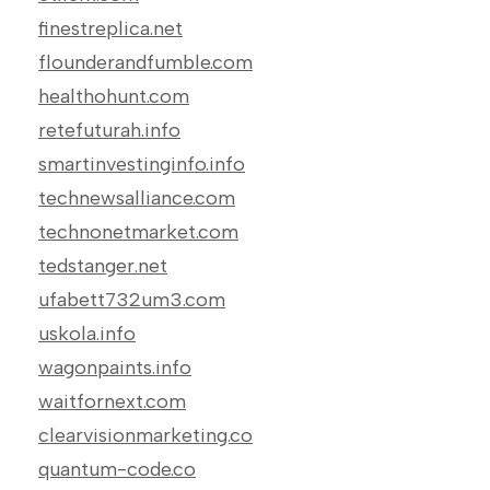
finestreplica.net
flounderandfumble.com
healthohunt.com
retefuturah.info
smartinvestinginfo.info
technewsalliance.com
technonetmarket.com
tedstanger.net
ufabett732um3.com
uskola.info
wagonpaints.info
waitfornext.com
clearvisionmarketing.co
quantum-code.co