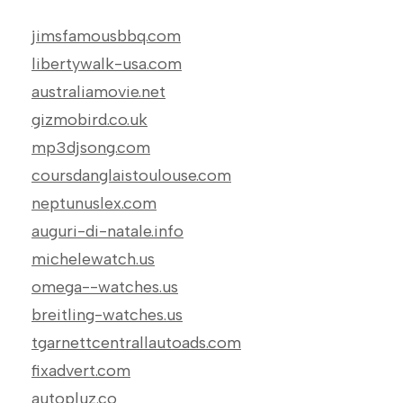
jimsfamousbbq.com
libertywalk-usa.com
australiamovie.net
gizmobird.co.uk
mp3djsong.com
coursdanglaistoulouse.com
neptunuslex.com
auguri-di-natale.info
michelewatch.us
omega--watches.us
breitling-watches.us
tgarnettcentrallautoads.com
fixadvert.com
autopluz.co