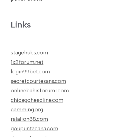
Links
stagehubs.com
1x2forum.net
login99bet.com
secretcourtesans.com
onlinebahisforum1.com
chicagoheadline.com
camming.org
rajalion88.com
goupuntacana.com