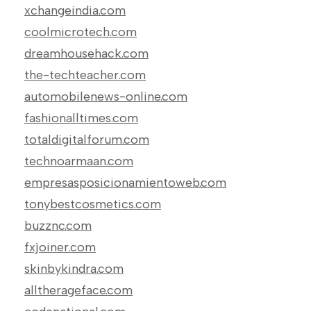
xchangeindia.com
coolmicrotech.com
dreamhousehack.com
the-techteacher.com
automobilenews-online.com
fashionalltimes.com
totaldigitalforum.com
technoarmaan.com
empresasposicionamientoweb.com
tonybestcosmetics.com
buzznc.com
fxjoiner.com
skinbykindra.com
alltherageface.com