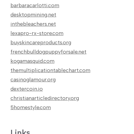
barbaracarlotti.com
desktopmining.net
inthebleachers.net
lexapro-rx-store.com
buyskincareproducts.org
frenchbulldogpuppyforsale.net
kogamasquid.com
themultiplicationtablechart.com
casinoglamour.org
dextercoin.io
christianarticledirectory.org
5homestyle.com
Links