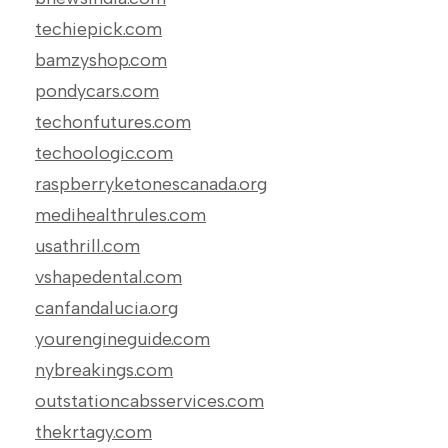
techiepick.com
bamzyshop.com
pondycars.com
techonfutures.com
techoologic.com
raspberryketonescanada.org
medihealthrules.com
usathrill.com
vshapedental.com
canfandalucia.org
yourengineguide.com
nybreakings.com
outstationcabsservices.com
thekrtagy.com