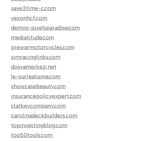
save3time-c.com
vexonhcf.com
demos-pixelsparadise.com
mediatitude.com
prewarmotorcycles.com
simracinglinks.com
dosyamerkezi.net
le-surrealisme.com
showcasebeauty.com
insurancepolicyexpert.com
statkeycompany.com
carolinadeckbuilders.com
topinvestingblog.com
top50tools.com