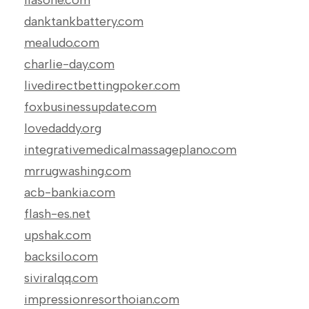
fiasone.com
danktankbattery.com
mealudo.com
charlie-day.com
livedirectbettingpoker.com
foxbusinessupdate.com
lovedaddy.org
integrativemedicalmassageplano.com
mrrugwashing.com
acb-bankia.com
flash-es.net
upshak.com
backsilo.com
siviralqq.com
impressionresorthoian.com