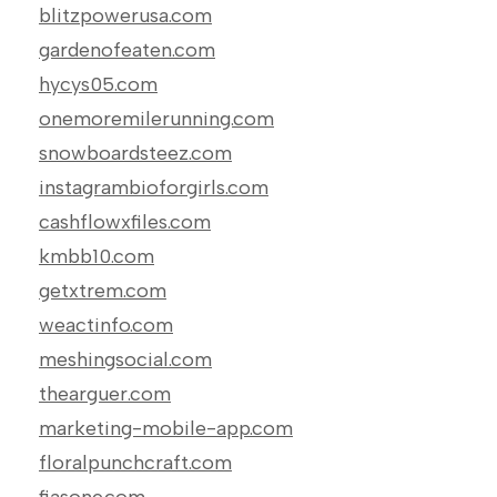
blitzpowerusa.com
gardenofeaten.com
hycys05.com
onemoremilerunning.com
snowboardsteez.com
instagrambioforgirls.com
cashflowxfiles.com
kmbb10.com
getxtrem.com
weactinfo.com
meshingsocial.com
thearguer.com
marketing-mobile-app.com
floralpunchcraft.com