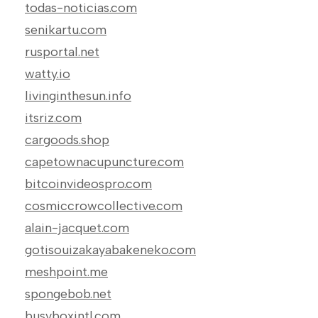
todas-noticias.com
senikartu.com
rusportal.net
watty.io
livinginthesun.info
itsriz.com
cargoods.shop
capetownacupuncture.com
bitcoinvideospro.com
cosmiccrowcollective.com
alain-jacquet.com
gotisouizakayabakeneko.com
meshpoint.me
spongebob.net
busyboxintl.com