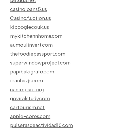
betqq3.net
casinoloans5.us
CasinoAuction.us
kipooglecouk.us
mykitchennhome.com
aumoulinvert.com
thefoodiepassport.com
superwindowproject.com
papibakigrafo.com
icanhazjs.com
canimpact.org
goviralstudy.com
cartourism.net
apple-cores.com
pulserasdeactividad10.com