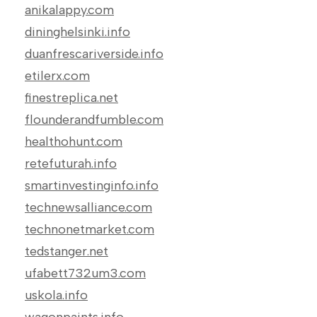
anikalappy.com
dininghelsinki.info
duanfrescariverside.info
etilerx.com
finestreplica.net
flounderandfumble.com
healthohunt.com
retefuturah.info
smartinvestinginfo.info
technewsalliance.com
technonetmarket.com
tedstanger.net
ufabett732um3.com
uskola.info