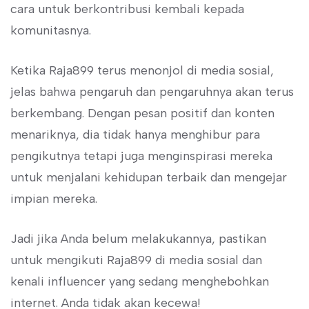
cara untuk berkontribusi kembali kepada
komunitasnya.
Ketika Raja899 terus menonjol di media sosial,
jelas bahwa pengaruh dan pengaruhnya akan terus
berkembang. Dengan pesan positif dan konten
menariknya, dia tidak hanya menghibur para
pengikutnya tetapi juga menginspirasi mereka
untuk menjalani kehidupan terbaik dan mengejar
impian mereka.
Jadi jika Anda belum melakukannya, pastikan
untuk mengikuti Raja899 di media sosial dan
kenali influencer yang sedang menghebohkan
internet. Anda tidak akan kecewa!