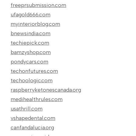
freeprsubmission.com
ufagold666.com
myinteriorblog.com
bnewsindia.com
techiepick.com
bamzyshop.com
pondycars.com
techonfutures.com
techoologic.com
raspberryketonescanada.org
medihealthrules.com
usathrill.com
vshapedental.com
canfandalucia.org