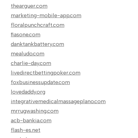
thearguer.com
marketing-mobile-app.com
floralpunchcraft.com
fiasone.com
danktankbattery.com
mealudo.com
charlie-day.com
livedirectbettingpoker.com
foxbusinessupdate.com
lovedaddy.org
integrativemedicalmassageplano.com
mrrugwashing.com
acb-bankia.com
flash-es.net