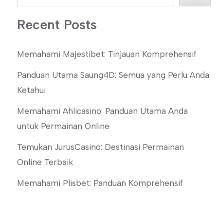
Recent Posts
Memahami Majestibet: Tinjauan Komprehensif
Panduan Utama Saung4D: Semua yang Perlu Anda
Ketahui
Memahami Ahlicasino: Panduan Utama Anda
untuk Permainan Online
Temukan JurusCasino: Destinasi Permainan
Online Terbaik
Memahami Plisbet: Panduan Komprehensif