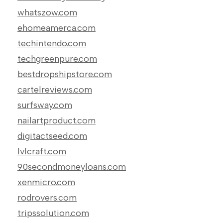
whatszow.com
ehomeamerca.com
techintendo.com
techgreenpure.com
bestdropshipstore.com
cartelreviews.com
surfsway.com
nailartproduct.com
digitactseed.com
lvlcraft.com
90secondmoneyloans.com
xenmicro.com
rodrovers.com
tripssolution.com