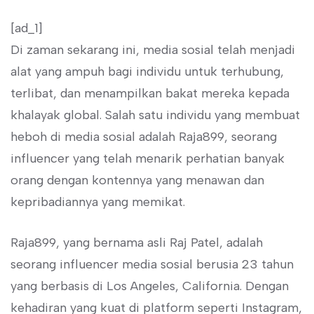
[ad_1]
Di zaman sekarang ini, media sosial telah menjadi
alat yang ampuh bagi individu untuk terhubung,
terlibat, dan menampilkan bakat mereka kepada
khalayak global. Salah satu individu yang membuat
heboh di media sosial adalah Raja899, seorang
influencer yang telah menarik perhatian banyak
orang dengan kontennya yang menawan dan
kepribadiannya yang memikat.
Raja899, yang bernama asli Raj Patel, adalah
seorang influencer media sosial berusia 23 tahun
yang berbasis di Los Angeles, California. Dengan
kehadiran yang kuat di platform seperti Instagram,