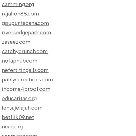
camming.org
rajalion88.com
goupuntacana.com
riversedgepark.com
zaseez.com
catchycrunch.com
nofaphub.com
nefertitingalls.com
patsyscreations.com
income4proof.com
educaritas.org
lensajelajah.com
betflik09.net
ncaq.org