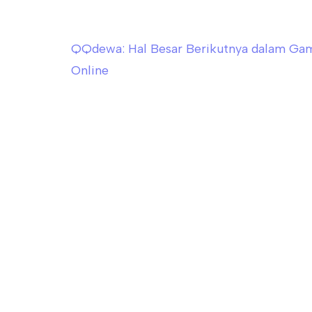
QQdewa: Hal Besar Berikutnya dalam Ga
Post
Online
navigation