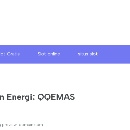
lot Gratis
Slot online
situs slot
n Energi: QQEMAS
.preview-domain.com