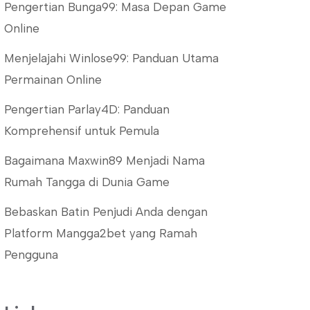
Pengertian Bunga99: Masa Depan Game
Online
Menjelajahi Winlose99: Panduan Utama
Permainan Online
Pengertian Parlay4D: Panduan
Komprehensif untuk Pemula
Bagaimana Maxwin89 Menjadi Nama
Rumah Tangga di Dunia Game
Bebaskan Batin Penjudi Anda dengan
Platform Mangga2bet yang Ramah
Pengguna