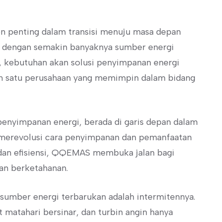
 penting dalam transisi menuju masa depan
ng dengan semakin banyaknya sumber energi
n, kebutuhan akan solusi penyimpanan energi
lah satu perusahaan yang memimpin dalam bidang
nyimpanan energi, berada di garis depan dalam
merevolusi cara penyimpanan dan pemanfaatan
 dan efisiensi, QQEMAS membuka jalan bagi
dan berketahanan.
 sumber energi terbarukan adalah intermitennya.
t matahari bersinar, dan turbin angin hanya