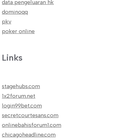
data pengeluaran hk
dominoqq
pkv
poker online
Links
stagehubs.com
1x2forum.net
login99bet.com
secretcourtesans.com
onlinebahisforum1.com
chicagoheadline.com