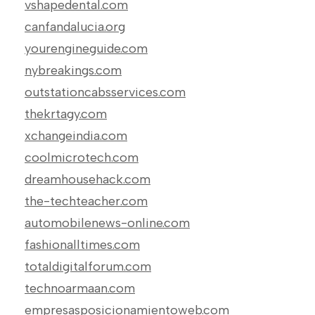
vshapedental.com
canfandalucia.org
yourengineguide.com
nybreakings.com
outstationcabsservices.com
thekrtagy.com
xchangeindia.com
coolmicrotech.com
dreamhousehack.com
the-techteacher.com
automobilenews-online.com
fashionalltimes.com
totaldigitalforum.com
technoarmaan.com
empresasposicionamientoweb.com