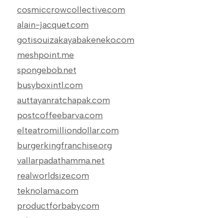
cosmiccrowcollective.com
alain-jacquet.com
gotisouizakayabakeneko.com
meshpoint.me
spongebob.net
busyboxintl.com
auttayanratchapak.com
postcoffeebarva.com
elteatromilliondollar.com
burgerkingfranchise.org
vallarpadathamma.net
realworldsize.com
teknolama.com
productforbaby.com