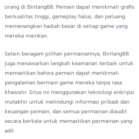
orang di Bintang88. Pemain dapat menikmati grafis
berkualitas tinggi, gameplay halus, dan peluang
memenangkan hadiah besar di setiap game yang
mereka mainkan.
Selain beragam pilihan permainannya, Bintang88
juga menawarkan langkah keamanan terbaik untuk
memastikan bahwa pemain dapat menikmati
pengalaman bermain game mereka tanpa rasa
khawatir. Situs ini menggunakan teknologi enkripsi
mutakhir untuk melindungi informasi pribadi dan
keuangan pemain, dan semua permainan diaudit
secara berkala untuk memastikan permainan yang
adil.