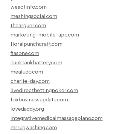
weactinfo.com
meshingsocial.com
thearguer.com
marketing-mobile-app.com
floralpunchcraft.com
fiasone.com
danktankbattery.com
mealudo.com
charlie-day.com
livedirectbettingpoker.com
foxbusinessupdate.com
lovedaddy.org
integrativemedicalmassageplano.com
mrrugwashing.com