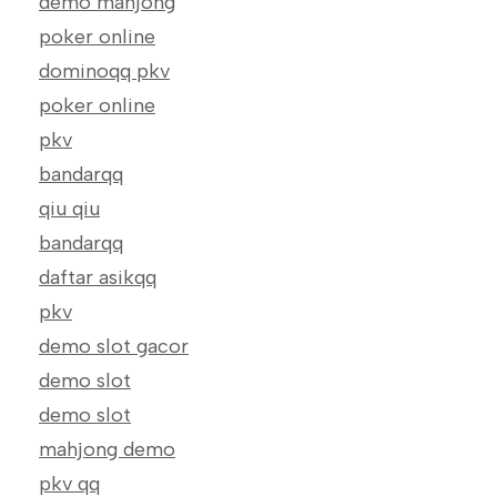
demo mahjong
poker online
dominoqq pkv
poker online
pkv
bandarqq
qiu qiu
bandarqq
daftar asikqq
pkv
demo slot gacor
demo slot
demo slot
mahjong demo
pkv qq