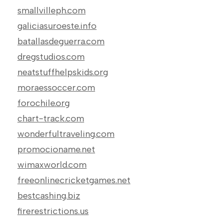
smallvilleph.com
galiciasuroeste.info
batallasdeguerra.com
dregstudios.com
neatstuffhelpskids.org
moraessoccer.com
forochile.org
chart-track.com
wonderfultraveling.com
promocioname.net
wimaxworld.com
freeonlinecricketgames.net
bestcashing.biz
firerestrictions.us