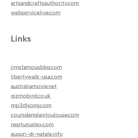
artsandcraftsauthority.com
webservicelive.com
Links
jimsfamousbbq.com
libertywalk-usa.com
australiamovie.net
gizmobird.co.uk
mp3djsong.com
coursdanglaistoulouse.com
neptunuslex.com
auguri-di-natale.info