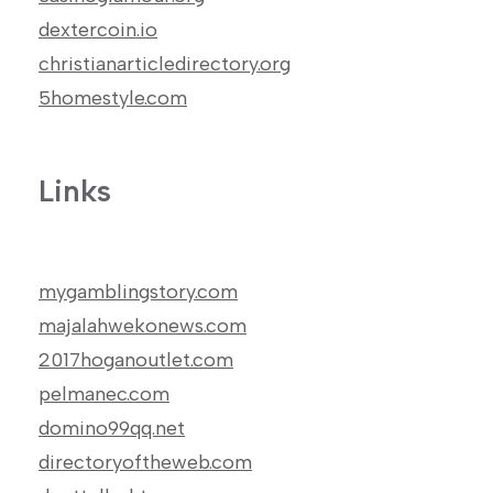
dextercoin.io
christianarticledirectory.org
5homestyle.com
Links
mygamblingstory.com
majalahwekonews.com
2017hoganoutlet.com
pelmanec.com
domino99qq.net
directoryoftheweb.com