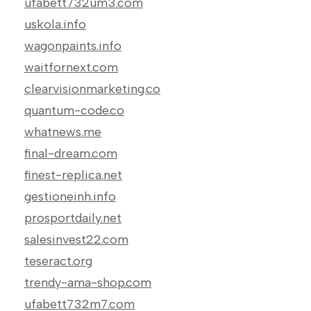
ufabett732um3.com
uskola.info
wagonpaints.info
waitfornext.com
clearvisionmarketing.co
quantum-code.co
whatnews.me
final-dream.com
finest-replica.net
gestioneinh.info
prosportdaily.net
salesinvest22.com
teseract.org
trendy-ama-shop.com
ufabett732m7.com