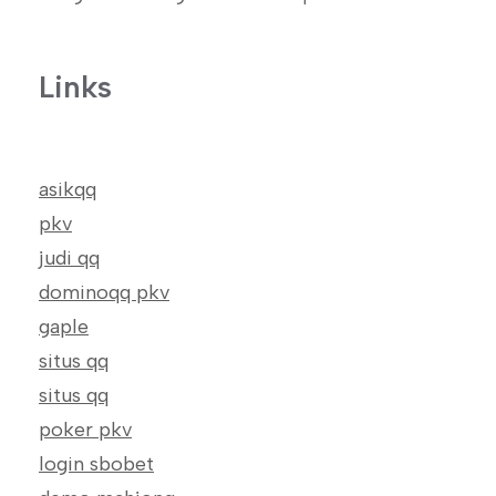
Links
asikqq
pkv
judi qq
dominoqq pkv
gaple
situs qq
situs qq
poker pkv
login sbobet