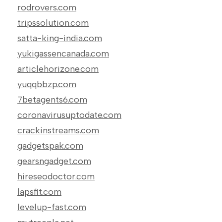
rodrovers.com
tripssolution.com
satta-king-india.com
yukigassencanada.com
articlehorizone.com
yuqqbbzp.com
7betagents6.com
coronavirusuptodate.com
crackinstreams.com
gadgetspak.com
gearsngadget.com
hireseodoctor.com
lapsfit.com
levelup-fast.com