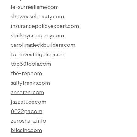
le-surrealisme.com
showcasebeauty.com
insurancepolicyexpert.com
statkeycompany.com
carolinadeckbuilders.com
topinvestingblog.com
top50tools.com
the-rep.com
saltyfranks.com
annerani.com
jazzatude.com
0022pa.com
zeroshare.info
bilesinc.com