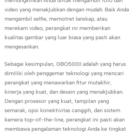
memungkinkan Anda untuk mengambil foto dan
video yang menakjubkan dengan mudah. Baik Anda
mengambil selfie, memotret lanskap, atau
merekam video, perangkat ini memberikan
kualitas gambar yang luar biasa yang pasti akan
mengesankan.
Sebagai kesimpulan, GBO5000 adalah yang harus
dimiliki oleh penggemar teknologi yang mencari
perangkat yang menawarkan fitur mutakhir,
kinerja yang kuat, dan desain yang menakjubkan.
Dengan prosesor yang kuat, tampilan yang
semarak, opsi konektivitas canggih, dan sistem
kamera top-of-the-line, perangkat ini pasti akan
membawa pengalaman teknologi Anda ke tingkat