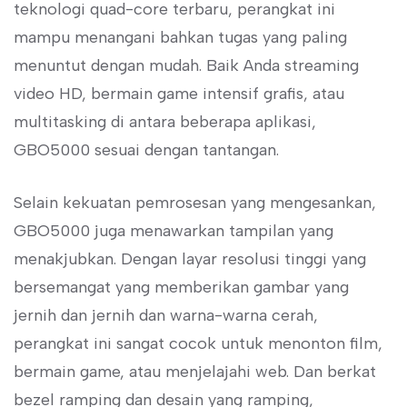
teknologi quad-core terbaru, perangkat ini
mampu menangani bahkan tugas yang paling
menuntut dengan mudah. Baik Anda streaming
video HD, bermain game intensif grafis, atau
multitasking di antara beberapa aplikasi,
GBO5000 sesuai dengan tantangan.
Selain kekuatan pemrosesan yang mengesankan,
GBO5000 juga menawarkan tampilan yang
menakjubkan. Dengan layar resolusi tinggi yang
bersemangat yang memberikan gambar yang
jernih dan jernih dan warna-warna cerah,
perangkat ini sangat cocok untuk menonton film,
bermain game, atau menjelajahi web. Dan berkat
bezel ramping dan desain yang ramping,