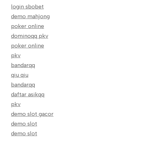
login sbobet
demo mahjong
poker online
dominoqq pkv
poker online
pkv
bandarqq
qiu qiu
bandarqq
daftar asikqq
pkv
demo slot gacor
demo slot
demo slot