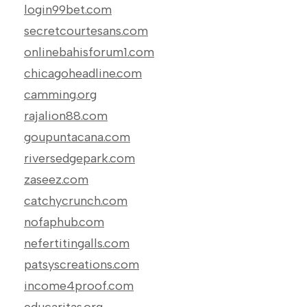
login99bet.com
secretcourtesans.com
onlinebahisforum1.com
chicagoheadline.com
camming.org
rajalion88.com
goupuntacana.com
riversedgepark.com
zaseez.com
catchycrunch.com
nofaphub.com
nefertitingalls.com
patsyscreations.com
income4proof.com