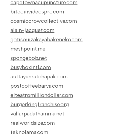
capetownacupuncture.com
bitcoinvideospro.com
cosmiccrowcollective.com
alain-jacquet.com
gotisouizakayabakeneko.com
meshpoint.me
spongebob.net
busyboxintl.com
auttayanratchapak.com
postcoffeebarva.com
elteatromilliondollar.com
burgerkingfranchise.org
vallarpadathamma.net
realworldsize.com
teknolama.com