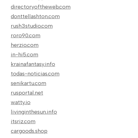
directoryoftheweb.com
donttellashton.com
rush3studio.com
roro90.com
herzio.com
in-hi5.com
krainafantasy.info
todas-noticias.com
senikartu.com
rusportal.net
watty.io
livinginthesun.info
itsriz.com
cargoods.shop