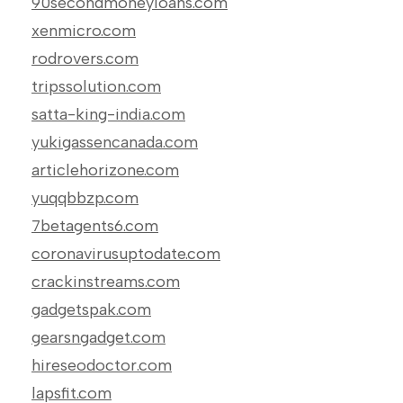
90secondmoneyloans.com
xenmicro.com
rodrovers.com
tripssolution.com
satta-king-india.com
yukigassencanada.com
articlehorizone.com
yuqqbbzp.com
7betagents6.com
coronavirusuptodate.com
crackinstreams.com
gadgetspak.com
gearsngadget.com
hireseodoctor.com
lapsfit.com