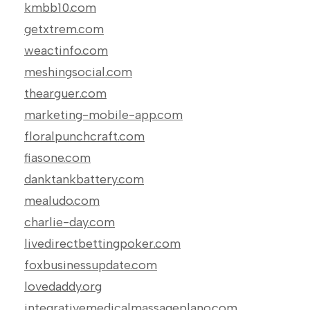
kmbb10.com
getxtrem.com
weactinfo.com
meshingsocial.com
thearguer.com
marketing-mobile-app.com
floralpunchcraft.com
fiasone.com
danktankbattery.com
mealudo.com
charlie-day.com
livedirectbettingpoker.com
foxbusinessupdate.com
lovedaddy.org
integrativemedicalmassageplano.com