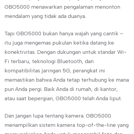
GBO5000 menawarkan pengalaman menonton
mendalam yang tidak ada duanya.
Tapi GBO5000 bukan hanya wajah yang cantik –
itu juga mengemas pukulan ketika datang ke
konektivitas. Dengan dukungan untuk standar Wi-
Fi terbaru, teknologi Bluetooth, dan
kompatibilitas jaringan 5G, perangkat ini
memastikan bahwa Anda tetap terhubung ke mana
pun Anda pergi. Baik Anda di rumah, di kantor,
atau saat bepergian, GBO5000 telah Anda liput.
Dan jangan lupa tentang kamera. GBO5000
menampilkan sistem kamera top-of-the-line yang