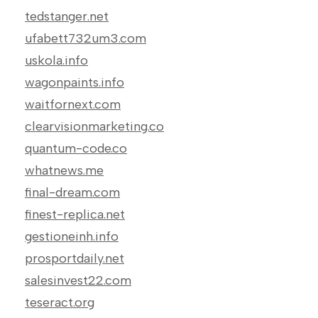
tedstanger.net
ufabett732um3.com
uskola.info
wagonpaints.info
waitfornext.com
clearvisionmarketing.co
quantum-code.co
whatnews.me
final-dream.com
finest-replica.net
gestioneinh.info
prosportdaily.net
salesinvest22.com
teseract.org