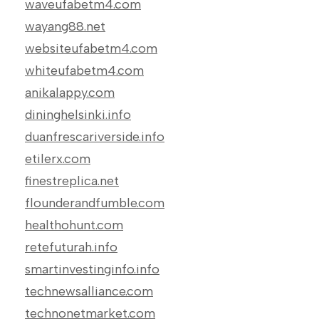
waveufabetm4.com
wayang88.net
websiteufabetm4.com
whiteufabetm4.com
anikalappy.com
dininghelsinki.info
duanfrescariverside.info
etilerx.com
finestreplica.net
flounderandfumble.com
healthohunt.com
retefuturah.info
smartinvestinginfo.info
technewsalliance.com
technonetmarket.com