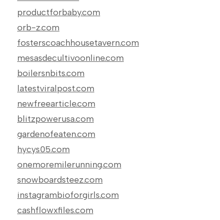
productforbaby.com
orb-z.com
fosterscoachhousetavern.com
mesasdecultivoonline.com
boilersnbits.com
latestviralpost.com
newfreearticle.com
blitzpowerusa.com
gardenofeaten.com
hycys05.com
onemoremilerunning.com
snowboardsteez.com
instagrambioforgirls.com
cashflowxfiles.com