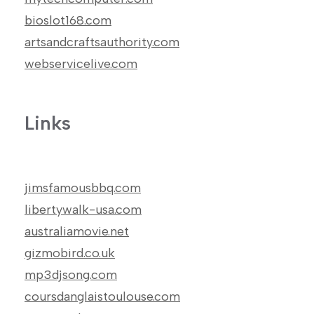
bioslot168.com
artsandcraftsauthority.com
webservicelive.com
Links
jimsfamousbbq.com
libertywalk-usa.com
australiamovie.net
gizmobird.co.uk
mp3djsong.com
coursdanglaistoulouse.com