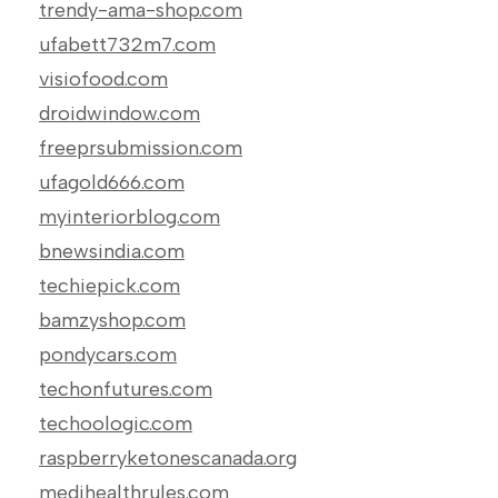
trendy-ama-shop.com
ufabett732m7.com
visiofood.com
droidwindow.com
freeprsubmission.com
ufagold666.com
myinteriorblog.com
bnewsindia.com
techiepick.com
bamzyshop.com
pondycars.com
techonfutures.com
techoologic.com
raspberryketonescanada.org
medihealthrules.com