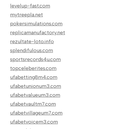
levelup-fast.com
mytreepla.net
pokersimulations.com
replicamanufactory.net
rezultate-loto.info
splendifulous.com
sportsrecords4u.com
topceleberites.com
ufabetting8m4.com
ufabetunionum3.com
ufabetvalueum3.com
ufabetvaultm7.com
ufabetvillageum7.com
ufabetvoicem3.com