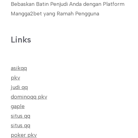
Bebaskan Batin Penjudi Anda dengan Platform
Mangga2bet yang Ramah Pengguna
Links
asikqq
pkv
judi qq
dominoqq pkv
gaple
situs qq
situs qq
poker pkv