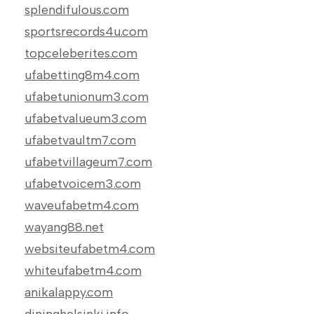
splendifulous.com
sportsrecords4u.com
topceleberites.com
ufabetting8m4.com
ufabetunionum3.com
ufabetvalueum3.com
ufabetvaultm7.com
ufabetvillageum7.com
ufabetvoicem3.com
waveufabetm4.com
wayang88.net
websiteufabetm4.com
whiteufabetm4.com
anikalappy.com