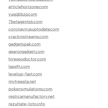
articlehorizone.com
yuqqbbzp.com
7betagents6.com
coronavirusuptodate.com
crackinstreams.com
gadgetspak.com
gearsngadget.com
hireseodoctor.com
lapsfit.com
levelup-fast.com
mytreepla.net
pokersimulations.com
replicamanufactory.net
rezultate-loto.info