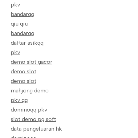
pkv
bandarqq
qiu qiu
bandarqq
daftar asikqq
pkv
demo slot gacor
demo slot
demo slot
mahjong demo
pkv qq
dominoqq pkv
slot demo pg soft
data pengeluaran hk