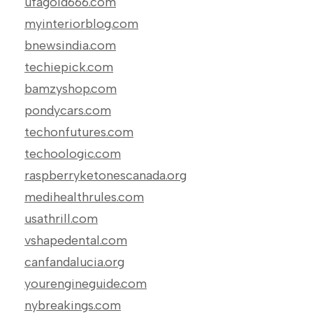
ufagold666.com
myinteriorblog.com
bnewsindia.com
techiepick.com
bamzyshop.com
pondycars.com
techonfutures.com
techoologic.com
raspberryketonescanada.org
medihealthrules.com
usathrill.com
vshapedental.com
canfandalucia.org
yourengineguide.com
nybreakings.com