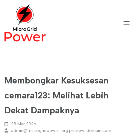
Skip
to
content
(Press
Enter)
Raih maxwin besar hari ini dengan slot X1000 dari Mahjong Ways. Slot
Slot Gacor Hari Ini dari
gacor ini memberikan hasil yang optimal setiap kali bermain.
Mahjong Ways, Slot X1000
dengan Maxwin Besar
Membongkar Kesuksesan
cemara123: Melihat Lebih
Dekat Dampaknya
28 Mar,2026
admin@microgridpower-org.preview-domain.com