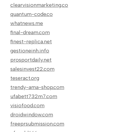
clearvisionmarketing.co
quantum-code.co
whatnews.me
final-dream.com
finest-replica.net
gestioneinh.info
prosportdaily.net
salesinvest22.com
teseract.org
trendy-ama-shop.com
ufabett732m7.com
visiofood.com
droidwindow.com
freeprsubmission.com