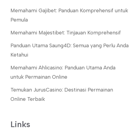
Memahami Gajibet: Panduan Komprehensif untuk
Pemula
Memahami Majestibet: Tinjauan Komprehensif
Panduan Utama Saung4D: Semua yang Perlu Anda
Ketahui
Memahami Ahlicasino: Panduan Utama Anda
untuk Permainan Online
Temukan JurusCasino: Destinasi Permainan
Online Terbaik
Links