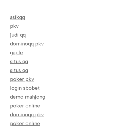
asikqq
pkv
judi qq
dominoqq pkv
gaple
situs qq
situs qq
poker pkv
login sbobet
demo mahjong
poker online
dominoqq pkv
poker online