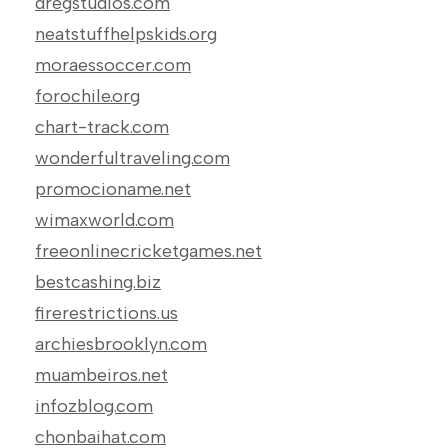
dregstudios.com
neatstuffhelpskids.org
moraessoccer.com
forochile.org
chart-track.com
wonderfultraveling.com
promocioname.net
wimaxworld.com
freeonlinecricketgames.net
bestcashing.biz
firerestrictions.us
archiesbrooklyn.com
muambeiros.net
infozblog.com
chonbaihat.com