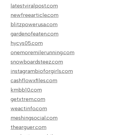
latestviralpost.com
newfreearticle.com
blitzpowerusa.com
gardenofeaten.com
hycys05.com
onemoremilerunning.com
snowboardsteez.com
instagrambioforgirls.com
cashflowxfiles.com
kmbb10.com
getxtrem.com
weactinfo.com
meshingsocial.com
thearguer.com