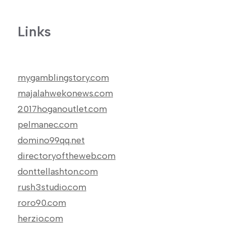
Links
mygamblingstory.com
majalahwekonews.com
2017hoganoutlet.com
pelmanec.com
domino99qq.net
directoryoftheweb.com
donttellashton.com
rush3studio.com
roro90.com
herzio.com