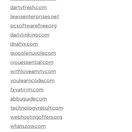
dartyfresh.com
lewisenterprises.net
pcsoftwarefree.org
dailylinking.com
dnafyx.com
giocolenuvole.com
iyouessential.com
withloveamity.com
youlearncode.com
fxyatirim.com
abbuguide.com
technologyresult.com
webhostingoffers.org
whatszow.com