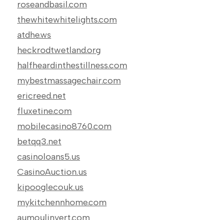
roseandbasil.com
thewhitewhitelights.com
atdhe.ws
heckrodtwetland.org
halfheardinthestillness.com
mybestmassagechair.com
ericreed.net
fluxetine.com
mobilecasino8760.com
betqq3.net
casinoloans5.us
CasinoAuction.us
kipooglecouk.us
mykitchennhome.com
aumoulinvert.com