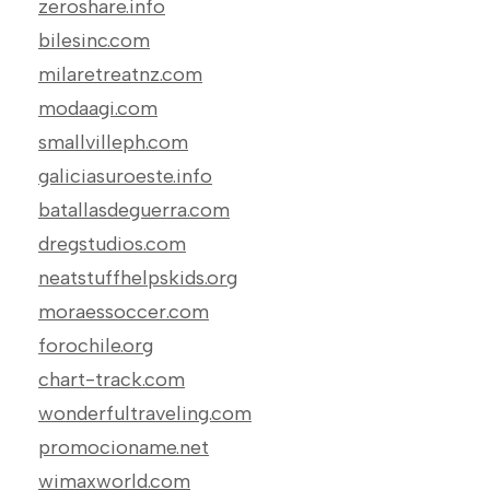
zeroshare.info
bilesinc.com
milaretreatnz.com
modaagi.com
smallvilleph.com
galiciasuroeste.info
batallasdeguerra.com
dregstudios.com
neatstuffhelpskids.org
moraessoccer.com
forochile.org
chart-track.com
wonderfultraveling.com
promocioname.net
wimaxworld.com