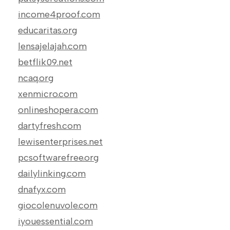
income4proof.com
educaritas.org
lensajelajah.com
betflik09.net
ncaq.org
xenmicro.com
onlineshopera.com
dartyfresh.com
lewisenterprises.net
pcsoftwarefree.org
dailylinking.com
dnafyx.com
giocolenuvole.com
iyouessential.com