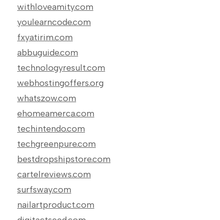
withloveamity.com
youlearncode.com
fxyatirim.com
abbuguide.com
technologyresult.com
webhostingoffers.org
whatszow.com
ehomeamerca.com
techintendo.com
techgreenpure.com
bestdropshipstore.com
cartelreviews.com
surfsway.com
nailartproduct.com