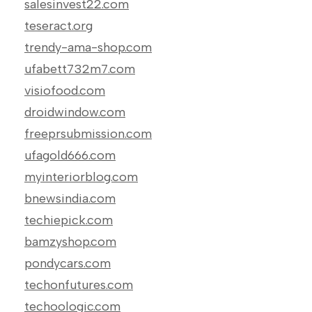
salesinvest22.com
teseract.org
trendy-ama-shop.com
ufabett732m7.com
visiofood.com
droidwindow.com
freeprsubmission.com
ufagold666.com
myinteriorblog.com
bnewsindia.com
techiepick.com
bamzyshop.com
pondycars.com
techonfutures.com
techoologic.com