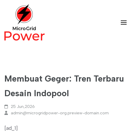
Skip
to
content
(Press
Enter)
Raih maxwin besar hari ini dengan slot X1000 dari Mahjong Ways. Slot
Slot Gacor Hari Ini dari
gacor ini memberikan hasil yang optimal setiap kali bermain.
Mahjong Ways, Slot X1000
dengan Maxwin Besar
Membuat Geger: Tren Terbaru
Desain Indopool
25 Jun,2026
admin@microgridpower-org.preview-domain.com
[ad_1]