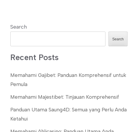
Search
Search
Recent Posts
Memahami Gajibet: Panduan Komprehensif untuk
Pemula
Memahami Majestibet: Tinjauan Komprehensif
Panduan Utama Saung4D: Semua yang Perlu Anda
Ketahui
Memahami Ahlicasino: Panduan Utama Anda