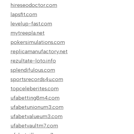
hireseodoctor.com
lapsfit.com
levelup-fast.com
mytreepla.net
pokersimulations.com
replicamanufactory.net
rezultate-loto.info
splendifulous.com
sportsrecords4u.com
topceleberites.com
ufabetting8m4.com
ufabetunionum3.com
ufabetvalueum3.com
ufabetvaultm7.com