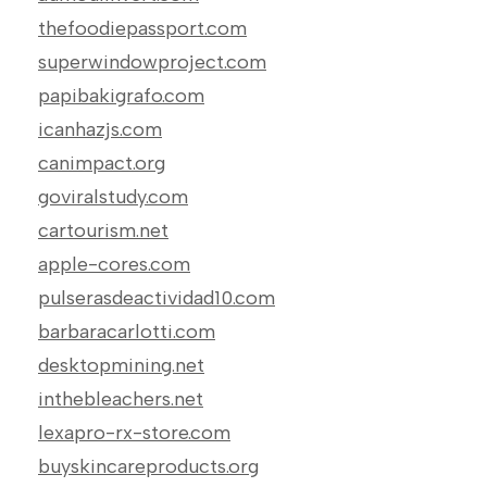
thefoodiepassport.com
superwindowproject.com
papibakigrafo.com
icanhazjs.com
canimpact.org
goviralstudy.com
cartourism.net
apple-cores.com
pulserasdeactividad10.com
barbaracarlotti.com
desktopmining.net
inthebleachers.net
lexapro-rx-store.com
buyskincareproducts.org