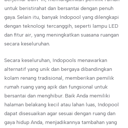
untuk beristirahat dan bersantai dengan penuh
gaya. Selain itu, banyak Indopool yang dilengkapi
dengan teknologi tercanggih, seperti lampu LED
dan fitur air, yang meningkatkan suasana ruangan
secara keseluruhan.
Secara keseluruhan, Indopools menawarkan
alternatif yang unik dan bergaya dibandingkan
kolam renang tradisional, memberikan pemilik
rumah ruang yang apik dan fungsional untuk
bersantai dan menghibur. Baik Anda memiliki
halaman belakang kecil atau lahan luas, Indopool
dapat disesuaikan agar sesuai dengan ruang dan
gaya hidup Anda, menjadikannya tambahan yang