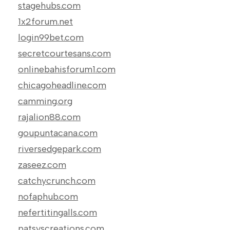
stagehubs.com
1x2forum.net
login99bet.com
secretcourtesans.com
onlinebahisforum1.com
chicagoheadline.com
camming.org
rajalion88.com
goupuntacana.com
riversedgepark.com
zaseez.com
catchycrunch.com
nofaphub.com
nefertitingalls.com
patsyscreations.com