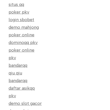
situs qq
poker pkv
login sbobet
demo mahjong
poker online
dominoqq pkv
poker online
pkv
bandarqq
qiu qiu
bandarqq
daftar asikqq
pkv
demo slot gacor