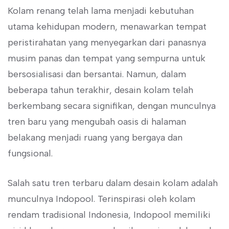
Kolam renang telah lama menjadi kebutuhan
utama kehidupan modern, menawarkan tempat
peristirahatan yang menyegarkan dari panasnya
musim panas dan tempat yang sempurna untuk
bersosialisasi dan bersantai. Namun, dalam
beberapa tahun terakhir, desain kolam telah
berkembang secara signifikan, dengan munculnya
tren baru yang mengubah oasis di halaman
belakang menjadi ruang yang bergaya dan
fungsional.
Salah satu tren terbaru dalam desain kolam adalah
munculnya Indopool. Terinspirasi oleh kolam
rendam tradisional Indonesia, Indopool memiliki