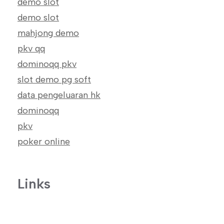
demo slot
demo slot
mahjong demo
pkv qq
dominoqq pkv
slot demo pg soft
data pengeluaran hk
dominoqq
pkv
poker online
Links