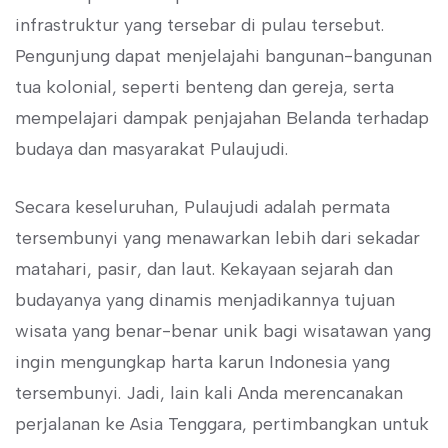
infrastruktur yang tersebar di pulau tersebut.
Pengunjung dapat menjelajahi bangunan-bangunan
tua kolonial, seperti benteng dan gereja, serta
mempelajari dampak penjajahan Belanda terhadap
budaya dan masyarakat Pulaujudi.
Secara keseluruhan, Pulaujudi adalah permata
tersembunyi yang menawarkan lebih dari sekadar
matahari, pasir, dan laut. Kekayaan sejarah dan
budayanya yang dinamis menjadikannya tujuan
wisata yang benar-benar unik bagi wisatawan yang
ingin mengungkap harta karun Indonesia yang
tersembunyi. Jadi, lain kali Anda merencanakan
perjalanan ke Asia Tenggara, pertimbangkan untuk