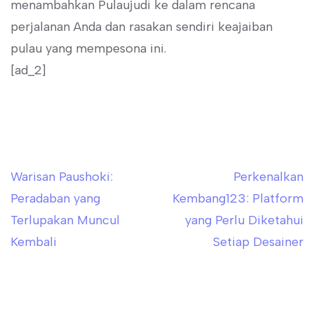
menambahkan Pulaujudi ke dalam rencana
perjalanan Anda dan rasakan sendiri keajaiban
pulau yang mempesona ini.
[ad_2]
Warisan Paushoki:
Perkenalkan
Post
Peradaban yang
Kembang123: Platform
navigation
Terlupakan Muncul
yang Perlu Diketahui
Kembali
Setiap Desainer