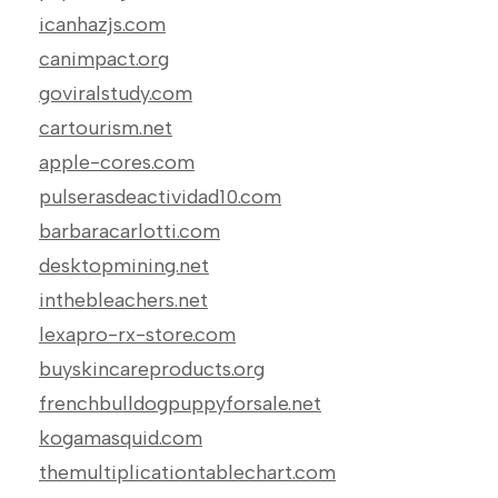
icanhazjs.com
canimpact.org
goviralstudy.com
cartourism.net
apple-cores.com
pulserasdeactividad10.com
barbaracarlotti.com
desktopmining.net
inthebleachers.net
lexapro-rx-store.com
buyskincareproducts.org
frenchbulldogpuppyforsale.net
kogamasquid.com
themultiplicationtablechart.com