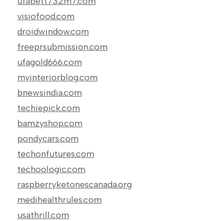
ufabett732m7.com
visiofood.com
droidwindow.com
freeprsubmission.com
ufagold666.com
myinteriorblog.com
bnewsindia.com
techiepick.com
bamzyshop.com
pondycars.com
techonfutures.com
techoologic.com
raspberryketonescanada.org
medihealthrules.com
usathrill.com