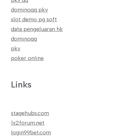
dominoqq pkv
slot demo pg soft
data pengeluaran hk
dominoqq
pkv
poker online
Links
stagehubs.com
1x2forum.net
login99bet.com