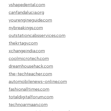
vshapedental.com
canfandalucia.org
yourengineguide.com
nybreakings.com
outstationcabsservices.com
thekrtagy.com
xchangeindia.com
coolmicrotech.com
dreamhousehack.com
the-techteacher.com
automobilenews-online.com
fashionalltimes.com
totaldigitalforum.com
technoarmaan.com