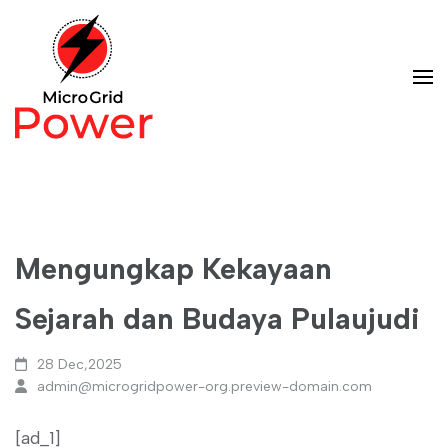
Skip
to
content
(Press
Enter)
Raih maxwin besar hari ini dengan slot X1000 dari Mahjong Ways. Slot
Slot Gacor Hari Ini dari
gacor ini memberikan hasil yang optimal setiap kali bermain.
Mahjong Ways, Slot X1000
dengan Maxwin Besar
Mengungkap Kekayaan
Sejarah dan Budaya Pulaujudi
28 Dec,2025
admin@microgridpower-org.preview-domain.com
[ad_1]