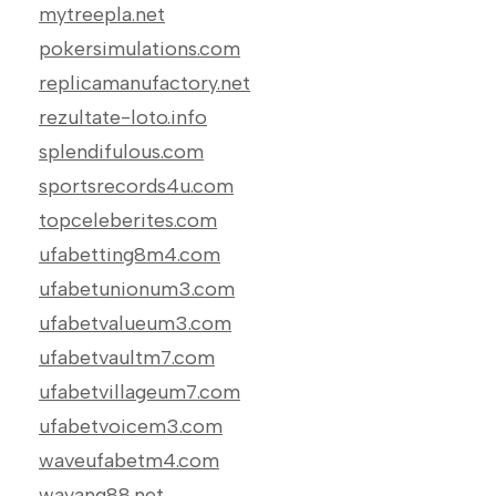
mytreepla.net
pokersimulations.com
replicamanufactory.net
rezultate-loto.info
splendifulous.com
sportsrecords4u.com
topceleberites.com
ufabetting8m4.com
ufabetunionum3.com
ufabetvalueum3.com
ufabetvaultm7.com
ufabetvillageum7.com
ufabetvoicem3.com
waveufabetm4.com
wayang88.net