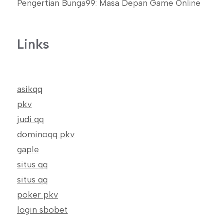
Pengertian Bunga99: Masa Depan Game Online
Links
asikqq
pkv
judi qq
dominoqq pkv
gaple
situs qq
situs qq
poker pkv
login sbobet