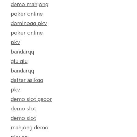
demo mahjong
poker online
dominoqq pkv
poker online
pkv
bandarqq
qiu qiu
bandarqq
daftar asikqq
pkv
demo slot gacor
demo slot
demo slot
mahjong demo
pkv qq