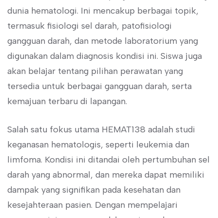
dunia hematologi. Ini mencakup berbagai topik,
termasuk fisiologi sel darah, patofisiologi
gangguan darah, dan metode laboratorium yang
digunakan dalam diagnosis kondisi ini. Siswa juga
akan belajar tentang pilihan perawatan yang
tersedia untuk berbagai gangguan darah, serta
kemajuan terbaru di lapangan.
Salah satu fokus utama HEMAT138 adalah studi
keganasan hematologis, seperti leukemia dan
limfoma. Kondisi ini ditandai oleh pertumbuhan sel
darah yang abnormal, dan mereka dapat memiliki
dampak yang signifikan pada kesehatan dan
kesejahteraan pasien. Dengan mempelajari