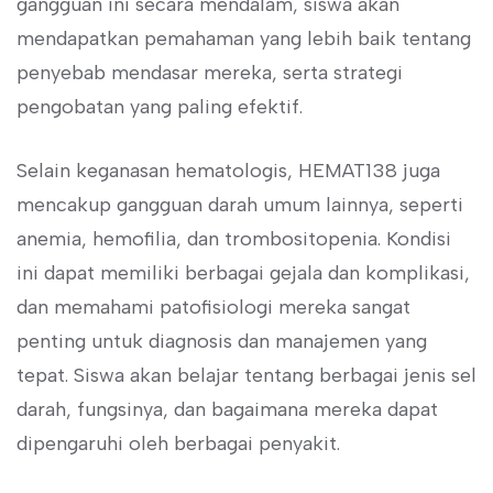
gangguan ini secara mendalam, siswa akan
mendapatkan pemahaman yang lebih baik tentang
penyebab mendasar mereka, serta strategi
pengobatan yang paling efektif.
Selain keganasan hematologis, HEMAT138 juga
mencakup gangguan darah umum lainnya, seperti
anemia, hemofilia, dan trombositopenia. Kondisi
ini dapat memiliki berbagai gejala dan komplikasi,
dan memahami patofisiologi mereka sangat
penting untuk diagnosis dan manajemen yang
tepat. Siswa akan belajar tentang berbagai jenis sel
darah, fungsinya, dan bagaimana mereka dapat
dipengaruhi oleh berbagai penyakit.