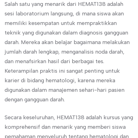
Salah satu yang menarik dari HEMAT138 adalah
sesi laboratorium langsung, di mana siswa akan
memiliki kesempatan untuk mempraktikkan
teknik yang digunakan dalam diagnosis gangguan
darah. Mereka akan belajar bagaimana melakukan
jumlah darah lengkap, menganalisis noda darah,
dan menafsirkan hasil dari berbagai tes.
Keterampilan praktis ini sangat penting untuk
karier di bidang hematologi, karena mereka
digunakan dalam manajemen sehari-hari pasien
dengan gangguan darah.
Secara keseluruhan, HEMAT138 adalah kursus yang
komprehensif dan menarik yang memberi siswa
pemahaman menyeluruh tentang hematologi dan