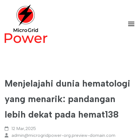
Skip
to
content
(Press
Enter)
Raih maxwin besar hari ini dengan slot X1000 dari Mahjong Ways. Slot
Slot Gacor Hari Ini dari
gacor ini memberikan hasil yang optimal setiap kali bermain.
Mahjong Ways, Slot X1000
dengan Maxwin Besar
Menjelajahi dunia hematologi
yang menarik: pandangan
lebih dekat pada hemat138
12 Mar,2025
admin@microgridpower-org.preview-domain.com