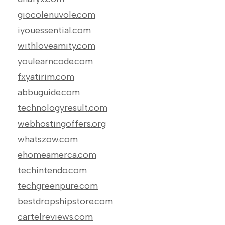
giocolenuvole.com
iyouessential.com
withloveamity.com
youlearncode.com
fxyatirim.com
abbuguide.com
technologyresult.com
webhostingoffers.org
whatszow.com
ehomeamerca.com
techintendo.com
techgreenpure.com
bestdropshipstore.com
cartelreviews.com