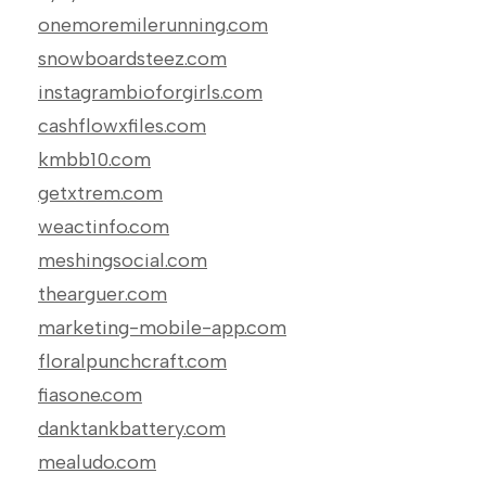
onemoremilerunning.com
snowboardsteez.com
instagrambioforgirls.com
cashflowxfiles.com
kmbb10.com
getxtrem.com
weactinfo.com
meshingsocial.com
thearguer.com
marketing-mobile-app.com
floralpunchcraft.com
fiasone.com
danktankbattery.com
mealudo.com