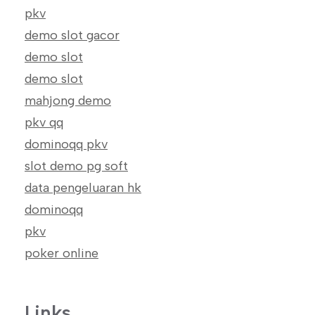
pkv
demo slot gacor
demo slot
demo slot
mahjong demo
pkv qq
dominoqq pkv
slot demo pg soft
data pengeluaran hk
dominoqq
pkv
poker online
Links