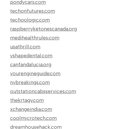
pondycars.com
techonfutures.com
techoologic.com
raspberryketonescanada.org
medihealthrules.com
usathrill.com
vshapedental.com
canfandalucia.org
yourengineguide.com
nybreakings.com
outstationcabsservices.com
thekrtagy.com
xchangeindia.com
coolmicrotech.com
dreamhousehack.com