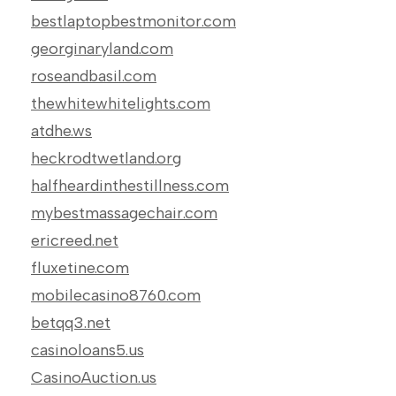
bestlaptopbestmonitor.com
georginaryland.com
roseandbasil.com
thewhitewhitelights.com
atdhe.ws
heckrodtwetland.org
halfheardinthestillness.com
mybestmassagechair.com
ericreed.net
fluxetine.com
mobilecasino8760.com
betqq3.net
casinoloans5.us
CasinoAuction.us