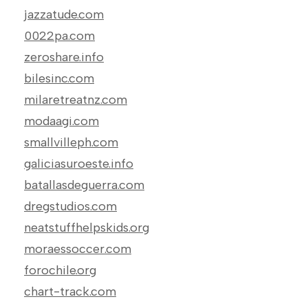
jazzatude.com
0022pa.com
zeroshare.info
bilesinc.com
milaretreatnz.com
modaagi.com
smallvilleph.com
galiciasuroeste.info
batallasdeguerra.com
dregstudios.com
neatstuffhelpskids.org
moraessoccer.com
forochile.org
chart-track.com