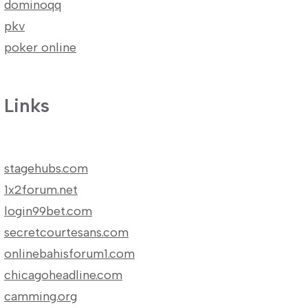
dominoqq
pkv
poker online
Links
stagehubs.com
1x2forum.net
login99bet.com
secretcourtesans.com
onlinebahisforum1.com
chicagoheadline.com
camming.org