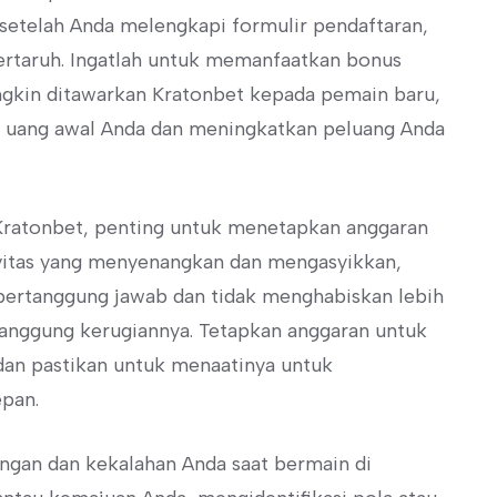
setelah Anda melengkapi formulir pendaftaran,
ertaruh. Ingatlah untuk memanfaatkan bonus
gkin ditawarkan Kratonbet kepada pemain baru,
 uang awal Anda dan meningkatkan peluang Anda
 Kratonbet, penting untuk menetapkan anggaran
ivitas yang menyenangkan dan mengasyikkan,
 bertanggung jawab dan tidak menghabiskan lebih
anggung kerugiannya. Tetapkan anggaran untuk
 dan pastikan untuk menaatinya untuk
pan.
ngan dan kekalahan Anda saat bermain di