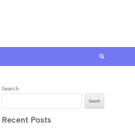
Search
Search
Recent Posts