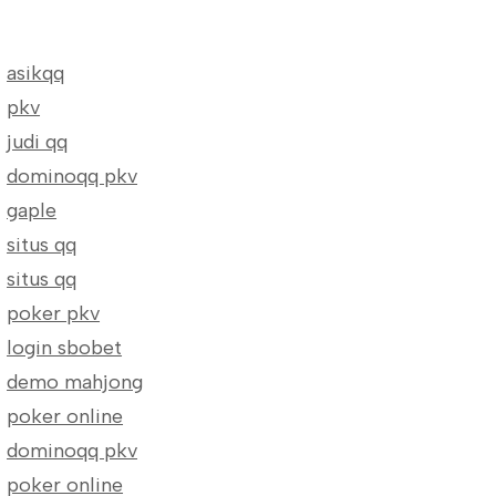
asikqq
pkv
judi qq
dominoqq pkv
gaple
situs qq
situs qq
poker pkv
login sbobet
demo mahjong
poker online
dominoqq pkv
poker online