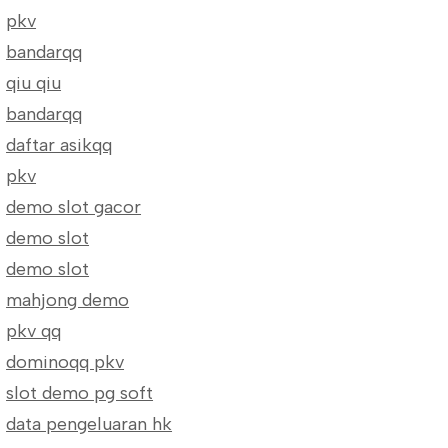
pkv
bandarqq
qiu qiu
bandarqq
daftar asikqq
pkv
demo slot gacor
demo slot
demo slot
mahjong demo
pkv qq
dominoqq pkv
slot demo pg soft
data pengeluaran hk