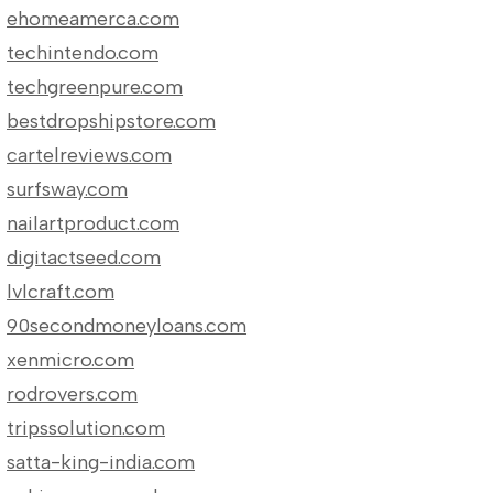
ehomeamerca.com
techintendo.com
techgreenpure.com
bestdropshipstore.com
cartelreviews.com
surfsway.com
nailartproduct.com
digitactseed.com
lvlcraft.com
90secondmoneyloans.com
xenmicro.com
rodrovers.com
tripssolution.com
satta-king-india.com