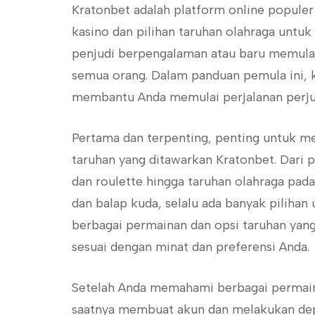
Kratonbet adalah platform online popul
kasino dan pilihan taruhan olahraga untu
penjudi berpengalaman atau baru memulai
semua orang. Dalam panduan pemula ini, 
membantu Anda memulai perjalanan perju
Pertama dan terpenting, penting untuk m
taruhan yang ditawarkan Kratonbet. Dari p
dan roulette hingga taruhan olahraga pada
dan balap kuda, selalu ada banyak pilihan
berbagai permainan dan opsi taruhan yang
sesuai dengan minat dan preferensi Anda.
Setelah Anda memahami berbagai permaina
saatnya membuat akun dan melakukan dep