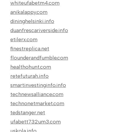
whiteufabetm4.com
anikalappy.com
dininghelsinki.info
duanfrescariverside.info
etilerx.com
finestreplica.net
flounderandfumble.com
healthohunt.com
retefuturah.info
smartinvestinginfo.info
technewsalliance.com
technonetmarket.com
tedstanger.net
ufabett732um3.com
uskola.info