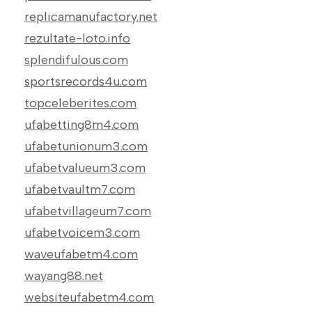
replicamanufactory.net
rezultate-loto.info
splendifulous.com
sportsrecords4u.com
topceleberites.com
ufabetting8m4.com
ufabetunionum3.com
ufabetvalueum3.com
ufabetvaultm7.com
ufabetvillageum7.com
ufabetvoicem3.com
waveufabetm4.com
wayang88.net
websiteufabetm4.com