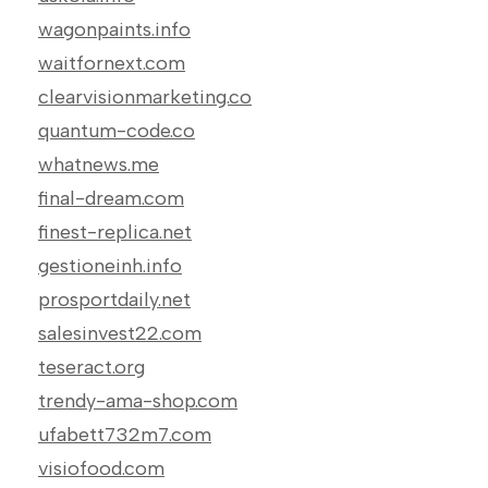
wagonpaints.info
waitfornext.com
clearvisionmarketing.co
quantum-code.co
whatnews.me
final-dream.com
finest-replica.net
gestioneinh.info
prosportdaily.net
salesinvest22.com
teseract.org
trendy-ama-shop.com
ufabett732m7.com
visiofood.com