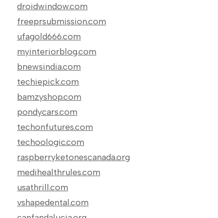
droidwindow.com
freeprsubmission.com
ufagold666.com
myinteriorblog.com
bnewsindia.com
techiepick.com
bamzyshop.com
pondycars.com
techonfutures.com
techoologic.com
raspberryketonescanada.org
medihealthrules.com
usathrill.com
vshapedental.com
canfandalucia.org