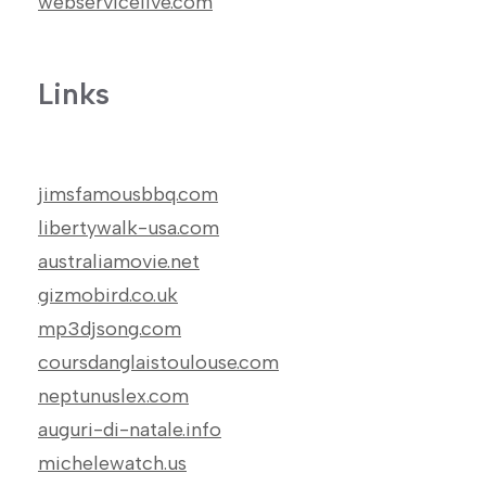
webservicelive.com
Links
jimsfamousbbq.com
libertywalk-usa.com
australiamovie.net
gizmobird.co.uk
mp3djsong.com
coursdanglaistoulouse.com
neptunuslex.com
auguri-di-natale.info
michelewatch.us