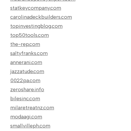
statkeycompany.com
carolinadeckbuilders.com
topinvestingblog.com
top50tools.com
the-rep.com
saltyfranks.com
annerani.com
jazzatude.com
0022pa.com
zeroshare.info
bilesinc.com
milaretreatnz.com
modaagi.com
smallvilleph.com