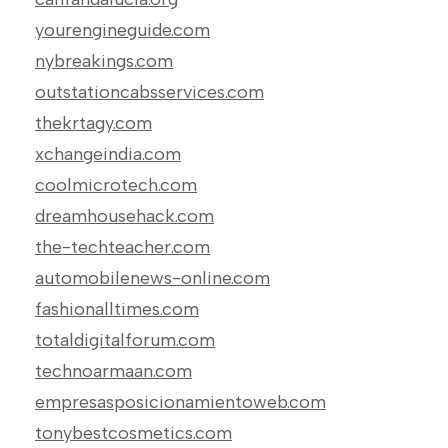
yourengineguide.com
nybreakings.com
outstationcabsservices.com
thekrtagy.com
xchangeindia.com
coolmicrotech.com
dreamhousehack.com
the-techteacher.com
automobilenews-online.com
fashionalltimes.com
totaldigitalforum.com
technoarmaan.com
empresasposicionamientoweb.com
tonybestcosmetics.com