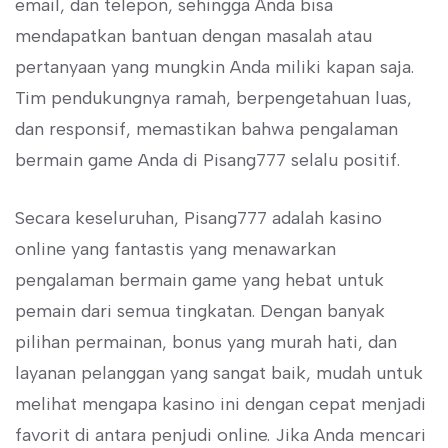
email, dan telepon, sehingga Anda bisa
mendapatkan bantuan dengan masalah atau
pertanyaan yang mungkin Anda miliki kapan saja.
Tim pendukungnya ramah, berpengetahuan luas,
dan responsif, memastikan bahwa pengalaman
bermain game Anda di Pisang777 selalu positif.
Secara keseluruhan, Pisang777 adalah kasino
online yang fantastis yang menawarkan
pengalaman bermain game yang hebat untuk
pemain dari semua tingkatan. Dengan banyak
pilihan permainan, bonus yang murah hati, dan
layanan pelanggan yang sangat baik, mudah untuk
melihat mengapa kasino ini dengan cepat menjadi
favorit di antara penjudi online. Jika Anda mencari