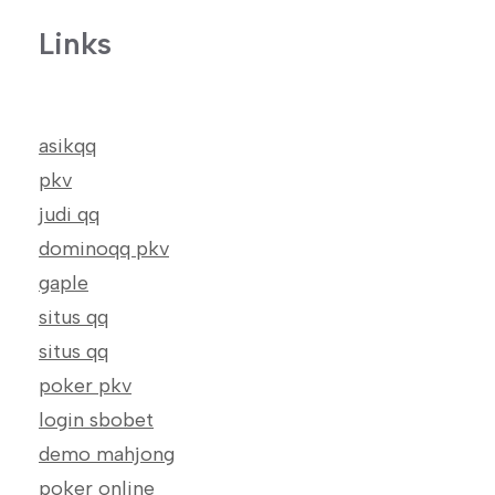
Links
asikqq
pkv
judi qq
dominoqq pkv
gaple
situs qq
situs qq
poker pkv
login sbobet
demo mahjong
poker online