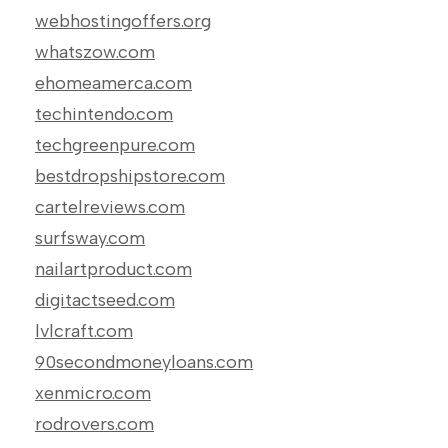
webhostingoffers.org
whatszow.com
ehomeamerca.com
techintendo.com
techgreenpure.com
bestdropshipstore.com
cartelreviews.com
surfsway.com
nailartproduct.com
digitactseed.com
lvlcraft.com
90secondmoneyloans.com
xenmicro.com
rodrovers.com