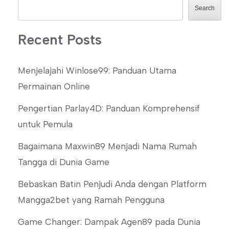
Search
Recent Posts
Menjelajahi Winlose99: Panduan Utama
Permainan Online
Pengertian Parlay4D: Panduan Komprehensif
untuk Pemula
Bagaimana Maxwin89 Menjadi Nama Rumah
Tangga di Dunia Game
Bebaskan Batin Penjudi Anda dengan Platform
Mangga2bet yang Ramah Pengguna
Game Changer: Dampak Agen89 pada Dunia