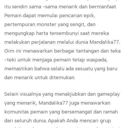
itu sendiri sama -sama menarik dan bermanfaat.
Pemain dapat memulai pencarian epik,
pertempuran monster yang sengit, dan
mengungkap harta tersembunyi saat mereka
melakukan perjalanan melalui dunia Mandalika77.
Gim ini menawarkan berbagai tantangan dan teka
-teki untuk menjaga pemain tetap waspada,
memastikan bahwa selalu ada sesuatu yang baru
dan menarik untuk ditemukan.
Selain visualnya yang menakjubkan dan gameplay
yang menarik, Mandalika77 juga menawarkan
komunitas pemain yang bersemangat dan ramah
dari seluruh dunia. Apakah Anda mencari grup