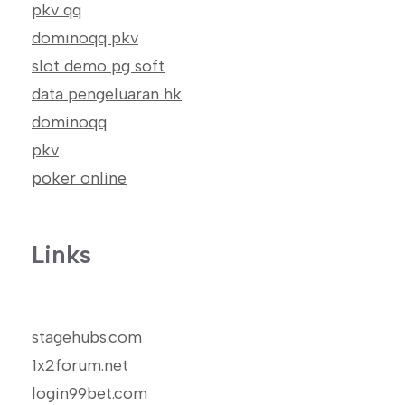
pkv qq
dominoqq pkv
slot demo pg soft
data pengeluaran hk
dominoqq
pkv
poker online
Links
stagehubs.com
1x2forum.net
login99bet.com