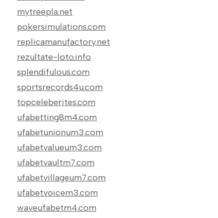
mytreepla.net
pokersimulations.com
replicamanufactory.net
rezultate-loto.info
splendifulous.com
sportsrecords4u.com
topceleberites.com
ufabetting8m4.com
ufabetunionum3.com
ufabetvalueum3.com
ufabetvaultm7.com
ufabetvillageum7.com
ufabetvoicem3.com
waveufabetm4.com