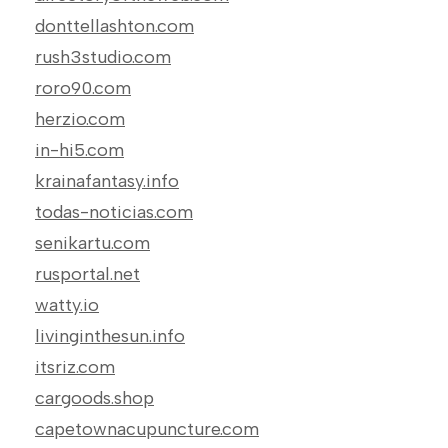
donttellashton.com
rush3studio.com
roro90.com
herzio.com
in-hi5.com
krainafantasy.info
todas-noticias.com
senikartu.com
rusportal.net
watty.io
livinginthesun.info
itsriz.com
cargoods.shop
capetownacupuncture.com