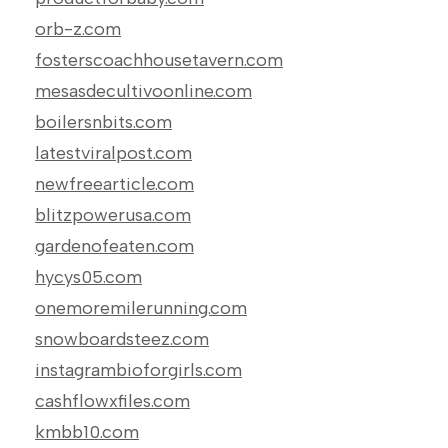
orb-z.com
fosterscoachhousetavern.com
mesasdecultivoonline.com
boilersnbits.com
latestviralpost.com
newfreearticle.com
blitzpowerusa.com
gardenofeaten.com
hycys05.com
onemoremilerunning.com
snowboardsteez.com
instagrambioforgirls.com
cashflowxfiles.com
kmbb10.com