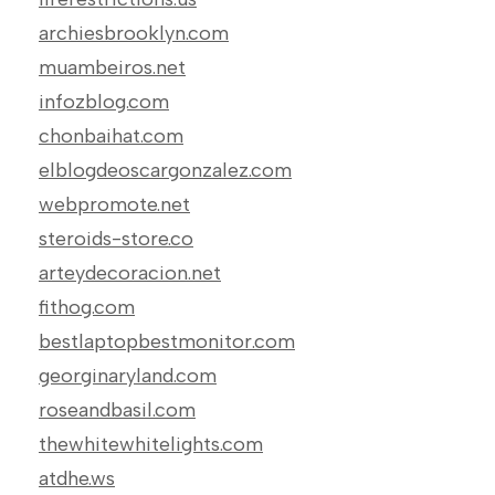
archiesbrooklyn.com
muambeiros.net
infozblog.com
chonbaihat.com
elblogdeoscargonzalez.com
webpromote.net
steroids-store.co
arteydecoracion.net
fithog.com
bestlaptopbestmonitor.com
georginaryland.com
roseandbasil.com
thewhitewhitelights.com
atdhe.ws