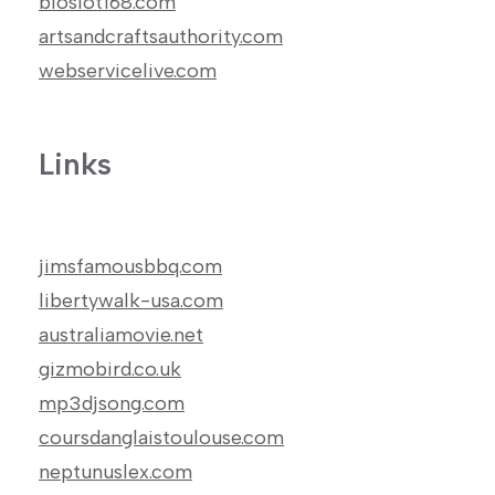
bioslot168.com
artsandcraftsauthority.com
webservicelive.com
Links
jimsfamousbbq.com
libertywalk-usa.com
australiamovie.net
gizmobird.co.uk
mp3djsong.com
coursdanglaistoulouse.com
neptunuslex.com