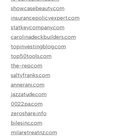
showcasebeauty.com
insurancepolicyexpert.com
statkeycompany.com
carolinadeckbuilders.com
topinvestingblog.com
top50tools.com
the-rep.com
saltyfranks.com
annerani.com
jazzatude.com
0022pa.com
zeroshare.info
bilesinc.com
milaretreatnz.com