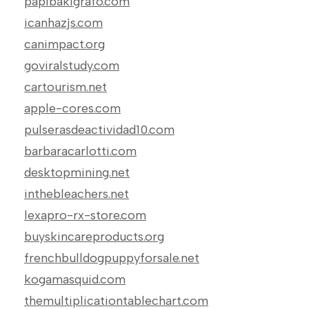
papibakigrafo.com
icanhazjs.com
canimpact.org
goviralstudy.com
cartourism.net
apple-cores.com
pulserasdeactividad10.com
barbaracarlotti.com
desktopmining.net
inthebleachers.net
lexapro-rx-store.com
buyskincareproducts.org
frenchbulldogpuppyforsale.net
kogamasquid.com
themultiplicationtablechart.com