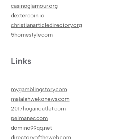
casinoglamour.org
dextercoin.io
christianarticledirectory.org
5homestyle.com
Links
mygamblingstory.com
majalahwekonews.com
2017hoganoutlet.com
pelmanec.com
domino99qq.net
directoryoftheweb.com