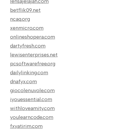
lensajelajah.com
betflik09.net
ncaq.org
xenmicro.com
onlineshopera.com
dartyfresh.com
lewisenterprises.net
pcsoftwarefree.org
dailylinking.com
dnafyx.com
giocolenuvole.com
iyouessential.com
withloveamity.com
youlearncode.com
fxyatirim.com