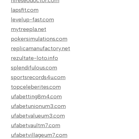
hireseodoctor.com
lapsfit.com
levelup-fast.com
mytreepla.net
pokersimulations.com
replicamanufactory.net
rezultate-loto.info
splendifulous.com
sportsrecords4u.com
topceleberites.com
ufabetting8m4.com
ufabetunionum3.com
ufabetvalueum3.com
ufabetvaultm7.com
ufabetvillageum7.com