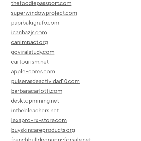
thefoodiepassport.com
superwindowproject.com
papibakigrafo.com
icanhazjs.com
canimpact.org
goviralstudy.com
cartourism.net
apple-cores.com
pulserasdeactividad10.com
barbaracarlotti.com
desktopmining.net
inthebleachers.net
lexapro-rx-store.com
buyskincareproducts.org
frenchbulldogpuppyforsale.net