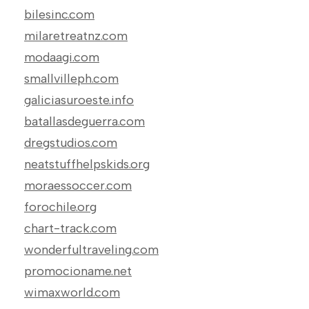
bilesinc.com
milaretreatnz.com
modaagi.com
smallvilleph.com
galiciasuroeste.info
batallasdeguerra.com
dregstudios.com
neatstuffhelpskids.org
moraessoccer.com
forochile.org
chart-track.com
wonderfultraveling.com
promocioname.net
wimaxworld.com