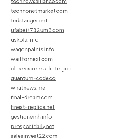
technewsalliance.com
technonetmarket.com
tedstanger.net
ufabett732um3.com
uskola.info
wagonpaints.info
waitfornext.com
clearvisionmarketing.co
quantum-code.co
whatnews.me
final-dream.com
finest-replica.net
gestioneinh.info
prosportdaily.net
salesinvest22.com