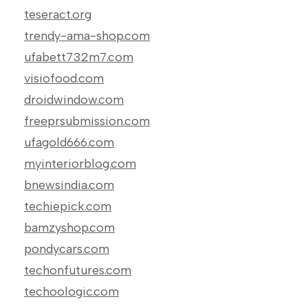
teseract.org
trendy-ama-shop.com
ufabett732m7.com
visiofood.com
droidwindow.com
freeprsubmission.com
ufagold666.com
myinteriorblog.com
bnewsindia.com
techiepick.com
bamzyshop.com
pondycars.com
techonfutures.com
techoologic.com