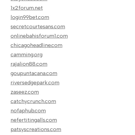
1x2forum.net
login99bet.com
secretcourtesans.com
onlinebahisforum1.com
chicagoheadline.com
camming.org
rajalion88.com
goupuntacana.com
riversedgepark.com
zaseez.com
catchycrunch.com
nofaphub.com
nefertitingalls.com
patsyscreations.com