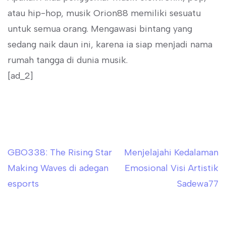
atau hip-hop, musik Orion88 memiliki sesuatu
untuk semua orang. Mengawasi bintang yang
sedang naik daun ini, karena ia siap menjadi nama
rumah tangga di dunia musik.
[ad_2]
GBO338: The Rising Star
Menjelajahi Kedalaman
Post
Making Waves di adegan
Emosional Visi Artistik
navigation
esports
Sadewa77