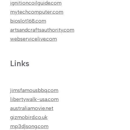
ignitioncoilguide.com
mytechcomputer.com
bioslot168.com
artsandcraftsauthority.com
webservicelive.com
Links
jimsfamousbbq.com
libertywalk-usa.com
australiamovie.net
gizmobird.co.uk
mp3djsong.com