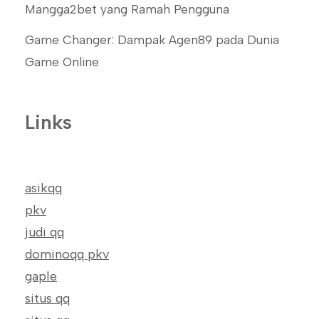
Mangga2bet yang Ramah Pengguna
Game Changer: Dampak Agen89 pada Dunia
Game Online
Links
asikqq
pkv
judi qq
dominoqq pkv
gaple
situs qq