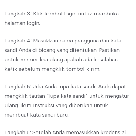
Langkah 3: Klik tombol login untuk membuka
halaman login.
Langkah 4: Masukkan nama pengguna dan kata
sandi Anda di bidang yang ditentukan. Pastikan
untuk memeriksa ulang apakah ada kesalahan
ketik sebelum mengklik tombol kirim.
Langkah 5: Jika Anda lupa kata sandi, Anda dapat
mengklik tautan “lupa kata sandi” untuk mengatur
ulang. Ikuti instruksi yang diberikan untuk
membuat kata sandi baru.
Langkah 6: Setelah Anda memasukkan kredensial