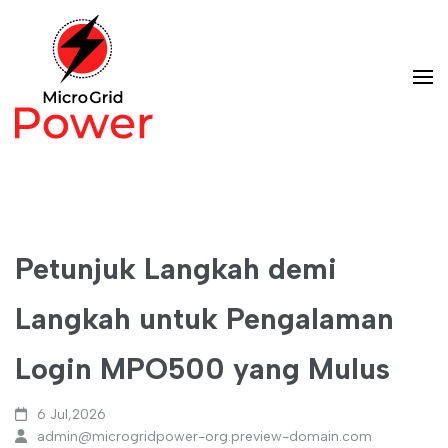
Skip
to
content
(Press
Enter)
Raih maxwin besar hari ini dengan slot X1000 dari Mahjong Ways. Slot
Slot Gacor Hari Ini dari
gacor ini memberikan hasil yang optimal setiap kali bermain.
Mahjong Ways, Slot X1000
dengan Maxwin Besar
Petunjuk Langkah demi
Langkah untuk Pengalaman
Login MPO500 yang Mulus
6 Jul,2026
admin@microgridpower-org.preview-domain.com