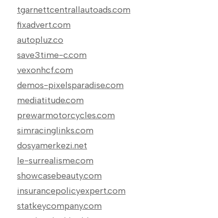
tgarnettcentrallautoads.com
fixadvert.com
autopluz.co
save3time-c.com
vexonhcf.com
demos-pixelsparadise.com
mediatitude.com
prewarmotorcycles.com
simracinglinks.com
dosyamerkezi.net
le-surrealisme.com
showcasebeauty.com
insurancepolicyexpert.com
statkeycompany.com