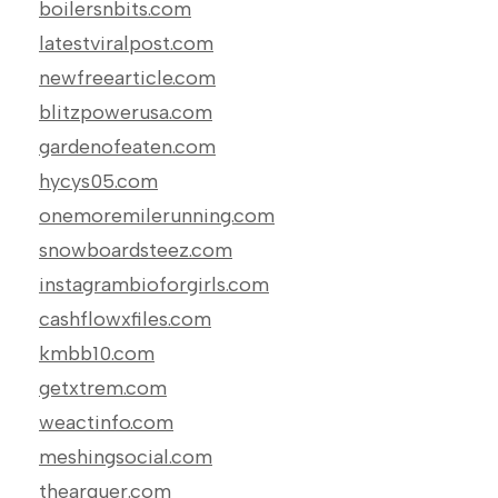
boilersnbits.com
latestviralpost.com
newfreearticle.com
blitzpowerusa.com
gardenofeaten.com
hycys05.com
onemoremilerunning.com
snowboardsteez.com
instagrambioforgirls.com
cashflowxfiles.com
kmbb10.com
getxtrem.com
weactinfo.com
meshingsocial.com
thearguer.com