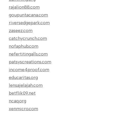
rajalion88.com
goupuntacana.com
riversedgepark.com
zaseez.com
catchycrunch.com
nofaphub.com
nefertitingalls.com
patsyscreations.com
income4proof.com
educaritas.org
lensajelajah.com
betflik09.net
ncaq.org
xenmicro.com