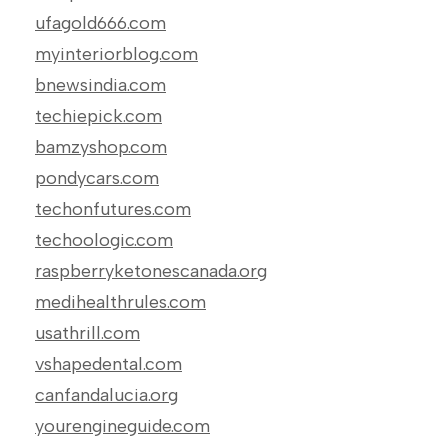
ufagold666.com
myinteriorblog.com
bnewsindia.com
techiepick.com
bamzyshop.com
pondycars.com
techonfutures.com
techoologic.com
raspberryketonescanada.org
medihealthrules.com
usathrill.com
vshapedental.com
canfandalucia.org
yourengineguide.com