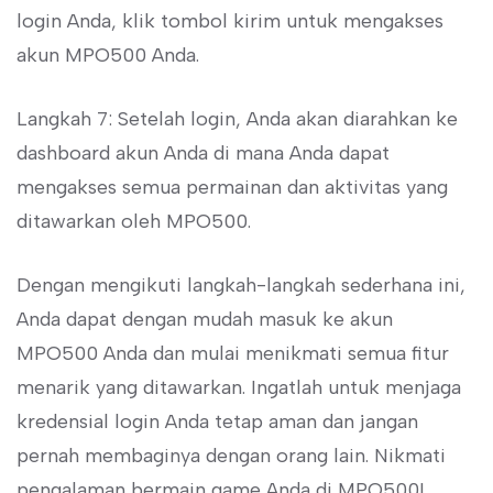
login Anda, klik tombol kirim untuk mengakses
akun MPO500 Anda.
Langkah 7: Setelah login, Anda akan diarahkan ke
dashboard akun Anda di mana Anda dapat
mengakses semua permainan dan aktivitas yang
ditawarkan oleh MPO500.
Dengan mengikuti langkah-langkah sederhana ini,
Anda dapat dengan mudah masuk ke akun
MPO500 Anda dan mulai menikmati semua fitur
menarik yang ditawarkan. Ingatlah untuk menjaga
kredensial login Anda tetap aman dan jangan
pernah membaginya dengan orang lain. Nikmati
pengalaman bermain game Anda di MPO500!