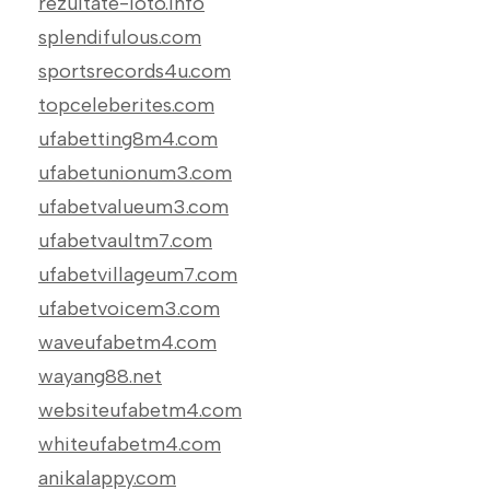
rezultate-loto.info
splendifulous.com
sportsrecords4u.com
topceleberites.com
ufabetting8m4.com
ufabetunionum3.com
ufabetvalueum3.com
ufabetvaultm7.com
ufabetvillageum7.com
ufabetvoicem3.com
waveufabetm4.com
wayang88.net
websiteufabetm4.com
whiteufabetm4.com
anikalappy.com