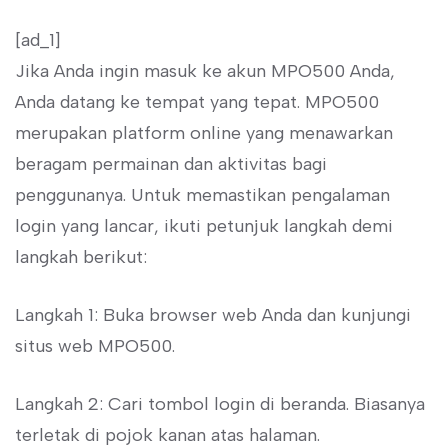
[ad_1]
Jika Anda ingin masuk ke akun MPO500 Anda,
Anda datang ke tempat yang tepat. MPO500
merupakan platform online yang menawarkan
beragam permainan dan aktivitas bagi
penggunanya. Untuk memastikan pengalaman
login yang lancar, ikuti petunjuk langkah demi
langkah berikut:
Langkah 1: Buka browser web Anda dan kunjungi
situs web MPO500.
Langkah 2: Cari tombol login di beranda. Biasanya
terletak di pojok kanan atas halaman.