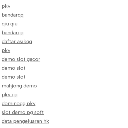
pkv
bandarqq
qiu qiu
bandarqq
daftar asikqq
pkv
demo slot gacor
demo slot
demo slot
mahjong demo
pkv qq
dominoqq pkv
slot demo pg soft
data pengeluaran hk