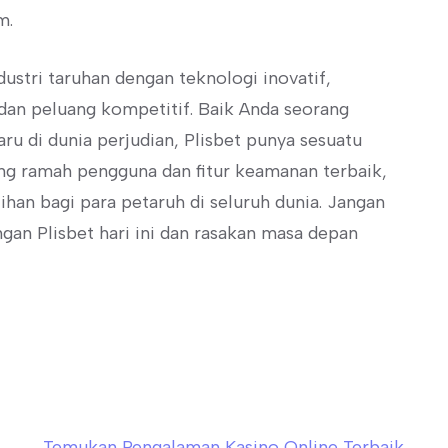
m.
dustri taruhan dengan teknologi inovatif,
 dan peluang kompetitif. Baik Anda seorang
u di dunia perjudian, Plisbet punya sesuatu
g ramah pengguna dan fitur keamanan terbaik,
ihan bagi para petaruh di seluruh dunia. Jangan
an Plisbet hari ini dan rasakan masa depan
Temukan Pengalaman Kasino Online Terbaik