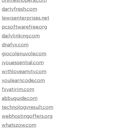
onlineshopera.com
dartyfresh.com
lewisenterprises.net
pcsoftwarefree.org
dailylinking.com
dnafyx.com
giocolenuvole.com
iyouessential.com
withloveamity.com
youlearncode.com
fxyatirim.com
abbuguide.com
technologyresult.com
webhostingoffers.org
whatszow.com