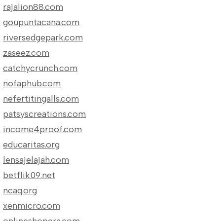
rajalion88.com
goupuntacana.com
riversedgepark.com
zaseez.com
catchycrunch.com
nofaphub.com
nefertitingalls.com
patsyscreations.com
income4proof.com
educaritas.org
lensajelajah.com
betflik09.net
ncaq.org
xenmicro.com