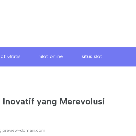
lot Gratis
Slot online
situs slot
 Inovatif yang Merevolusi
g.preview-domain.com