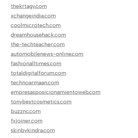
thekrtagy.com
xchangeindia.com
coolmicrotech.com
dreamhousehack.com
the-techteacher.com
automobilenews-online.com
fashionalltimes.com
totaldigitalforum.com
technoarmaan.com
empresasposicionamientoweb.com
tonybestcosmetics.com
buzznc.com
fxjoiner.com
skinbykindra.com