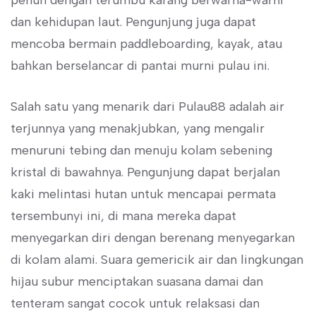
penuh dengan terumbu karang berwarna-warni
dan kehidupan laut. Pengunjung juga dapat
mencoba bermain paddleboarding, kayak, atau
bahkan berselancar di pantai murni pulau ini.
Salah satu yang menarik dari Pulau88 adalah air
terjunnya yang menakjubkan, yang mengalir
menuruni tebing dan menuju kolam sebening
kristal di bawahnya. Pengunjung dapat berjalan
kaki melintasi hutan untuk mencapai permata
tersembunyi ini, di mana mereka dapat
menyegarkan diri dengan berenang menyegarkan
di kolam alami. Suara gemericik air dan lingkungan
hijau subur menciptakan suasana damai dan
tenteram sangat cocok untuk relaksasi dan