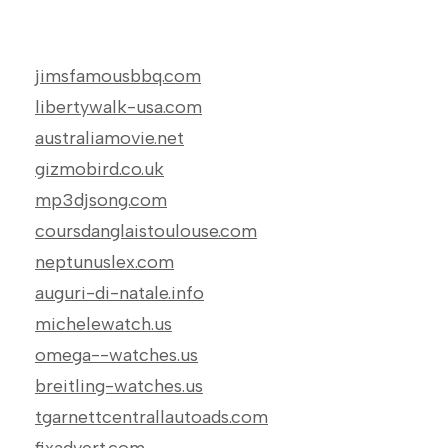
jimsfamousbbq.com
libertywalk-usa.com
australiamovie.net
gizmobird.co.uk
mp3djsong.com
coursdanglaistoulouse.com
neptunuslex.com
auguri-di-natale.info
michelewatch.us
omega--watches.us
breitling-watches.us
tgarnettcentrallautoads.com
fixadvert.com