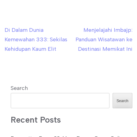
Di Dalam Dunia
Menjelajahi Imbajp:
Post
Kemewahan 333: Sekilas
Panduan Wisatawan ke
navigation
Kehidupan Kaum Elit
Destinasi Memikat Ini
Search
Search
Recent Posts