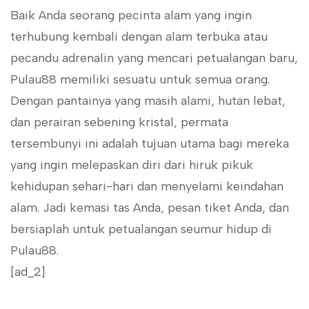
Baik Anda seorang pecinta alam yang ingin
terhubung kembali dengan alam terbuka atau
pecandu adrenalin yang mencari petualangan baru,
Pulau88 memiliki sesuatu untuk semua orang.
Dengan pantainya yang masih alami, hutan lebat,
dan perairan sebening kristal, permata
tersembunyi ini adalah tujuan utama bagi mereka
yang ingin melepaskan diri dari hiruk pikuk
kehidupan sehari-hari dan menyelami keindahan
alam. Jadi kemasi tas Anda, pesan tiket Anda, dan
bersiaplah untuk petualangan seumur hidup di
Pulau88.
[ad_2]