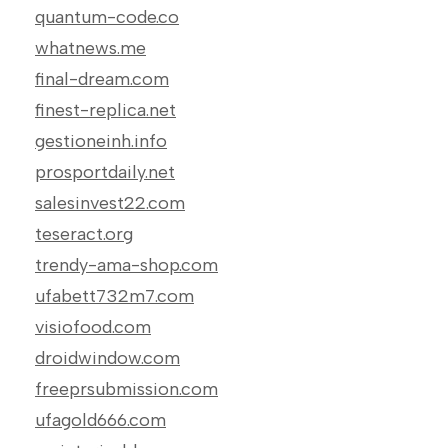
quantum-code.co
whatnews.me
final-dream.com
finest-replica.net
gestioneinh.info
prosportdaily.net
salesinvest22.com
teseract.org
trendy-ama-shop.com
ufabett732m7.com
visiofood.com
droidwindow.com
freeprsubmission.com
ufagold666.com