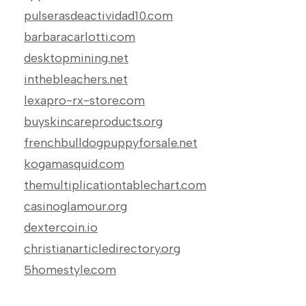
pulserasdeactividad10.com
barbaracarlotti.com
desktopmining.net
inthebleachers.net
lexapro-rx-store.com
buyskincareproducts.org
frenchbulldogpuppyforsale.net
kogamasquid.com
themultiplicationtablechart.com
casinoglamour.org
dextercoin.io
christianarticledirectory.org
5homestyle.com