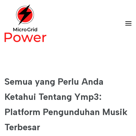
Skip
to
content
(Press
Enter)
Raih maxwin besar hari ini dengan slot X1000 dari Mahjong Ways. Slot
Slot Gacor Hari Ini dari
gacor ini memberikan hasil yang optimal setiap kali bermain.
Mahjong Ways, Slot X1000
dengan Maxwin Besar
Semua yang Perlu Anda
Ketahui Tentang Ymp3:
Platform Pengunduhan Musik
Terbesar