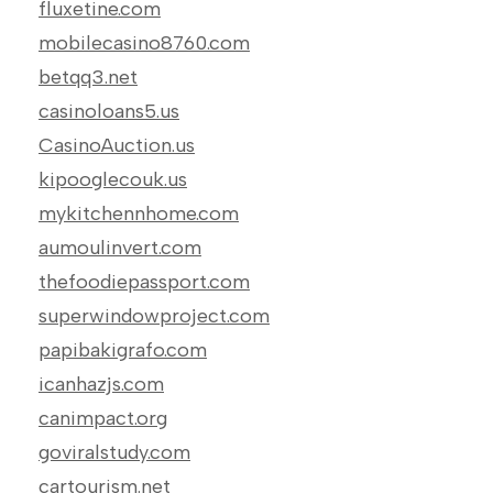
fluxetine.com
mobilecasino8760.com
betqq3.net
casinoloans5.us
CasinoAuction.us
kipooglecouk.us
mykitchennhome.com
aumoulinvert.com
thefoodiepassport.com
superwindowproject.com
papibakigrafo.com
icanhazjs.com
canimpact.org
goviralstudy.com
cartourism.net