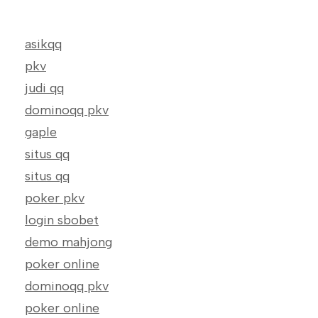
asikqq
pkv
judi qq
dominoqq pkv
gaple
situs qq
situs qq
poker pkv
login sbobet
demo mahjong
poker online
dominoqq pkv
poker online