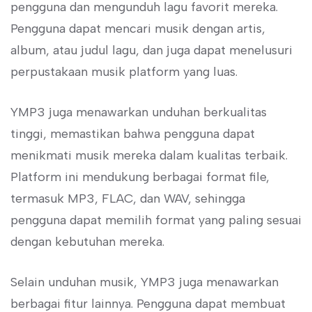
pengguna dan mengunduh lagu favorit mereka.
Pengguna dapat mencari musik dengan artis,
album, atau judul lagu, dan juga dapat menelusuri
perpustakaan musik platform yang luas.
YMP3 juga menawarkan unduhan berkualitas
tinggi, memastikan bahwa pengguna dapat
menikmati musik mereka dalam kualitas terbaik.
Platform ini mendukung berbagai format file,
termasuk MP3, FLAC, dan WAV, sehingga
pengguna dapat memilih format yang paling sesuai
dengan kebutuhan mereka.
Selain unduhan musik, YMP3 juga menawarkan
berbagai fitur lainnya. Pengguna dapat membuat