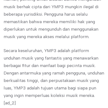
musik berhak cipta dari YMP3 mungkin ilegal di
beberapa yurisdiksi. Pengguna harus selalu
memastikan bahwa mereka memiliki hak yang
diperlukan untuk mengunduh dan menggunakan
musik yang mereka akses melalui platform.
Secara keseluruhan, YMP3 adalah platform
unduhan musik yang fantastis yang menawarkan
berbagai fitur dan manfaat bagi pecinta musik.
Dengan antarmuka yang ramah pengguna, unduhan
berkualitas tinggi, dan perpustakaan musik yang
luas, YMP3 adalah tujuan utama bagi siapa pun
yang ingin memperluas koleksi musik mereka.
[ad_2]