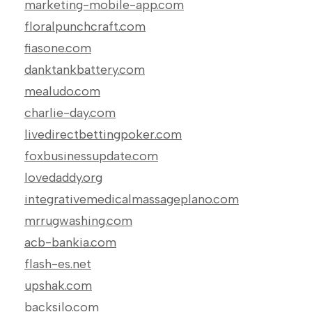
marketing-mobile-app.com
floralpunchcraft.com
fiasone.com
danktankbattery.com
mealudo.com
charlie-day.com
livedirectbettingpoker.com
foxbusinessupdate.com
lovedaddy.org
integrativemedicalmassageplano.com
mrrugwashing.com
acb-bankia.com
flash-es.net
upshak.com
backsilo.com