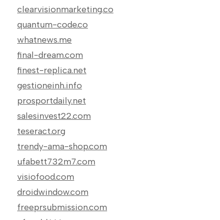
clearvisionmarketing.co
quantum-code.co
whatnews.me
final-dream.com
finest-replica.net
gestioneinh.info
prosportdaily.net
salesinvest22.com
teseract.org
trendy-ama-shop.com
ufabett732m7.com
visiofood.com
droidwindow.com
freeprsubmission.com