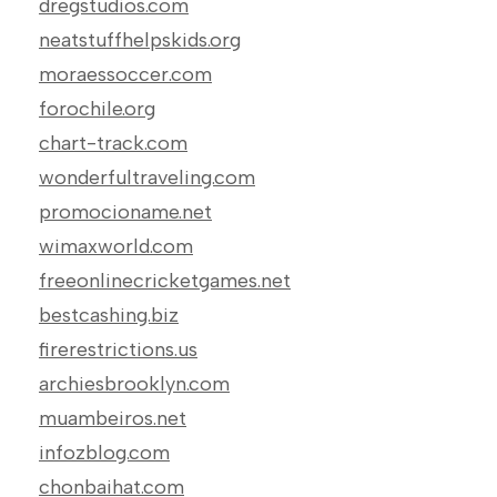
dregstudios.com
neatstuffhelpskids.org
moraessoccer.com
forochile.org
chart-track.com
wonderfultraveling.com
promocioname.net
wimaxworld.com
freeonlinecricketgames.net
bestcashing.biz
firerestrictions.us
archiesbrooklyn.com
muambeiros.net
infozblog.com
chonbaihat.com