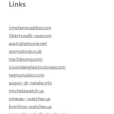
Links
jimsfamousbbq.com
libertywalk-usa.com
australiamovie.net
gizmobird.co.uk
mp3djsong.com
coursdanglaistoulouse.com
neptunuslex.com
auguri-di-natale.info
michelewatch.us
omega--watches.us
breitling-watches.us