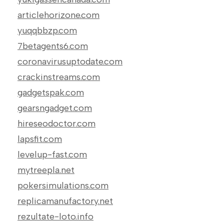
articlehorizone.com
yuqqbbzp.com
7betagents6.com
coronavirusuptodate.com
crackinstreams.com
gadgetspak.com
gearsngadget.com
hireseodoctor.com
lapsfit.com
levelup-fast.com
mytreepla.net
pokersimulations.com
replicamanufactory.net
rezultate-loto.info