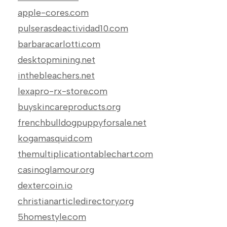
apple-cores.com
pulserasdeactividad10.com
barbaracarlotti.com
desktopmining.net
inthebleachers.net
lexapro-rx-store.com
buyskincareproducts.org
frenchbulldogpuppyforsale.net
kogamasquid.com
themultiplicationtablechart.com
casinoglamour.org
dextercoin.io
christianarticledirectory.org
5homestyle.com