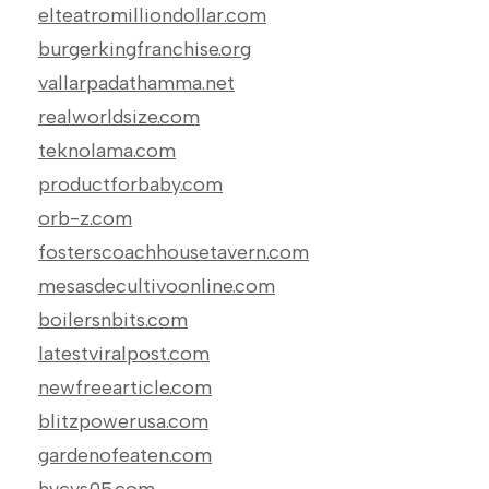
elteatromilliondollar.com
burgerkingfranchise.org
vallarpadathamma.net
realworldsize.com
teknolama.com
productforbaby.com
orb-z.com
fosterscoachhousetavern.com
mesasdecultivoonline.com
boilersnbits.com
latestviralpost.com
newfreearticle.com
blitzpowerusa.com
gardenofeaten.com