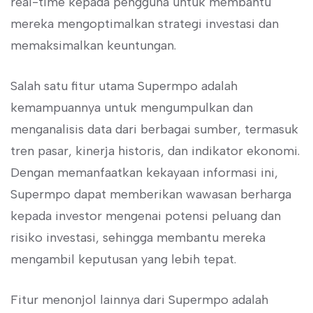
real-time kepada pengguna untuk membantu
mereka mengoptimalkan strategi investasi dan
memaksimalkan keuntungan.
Salah satu fitur utama Supermpo adalah
kemampuannya untuk mengumpulkan dan
menganalisis data dari berbagai sumber, termasuk
tren pasar, kinerja historis, dan indikator ekonomi.
Dengan memanfaatkan kekayaan informasi ini,
Supermpo dapat memberikan wawasan berharga
kepada investor mengenai potensi peluang dan
risiko investasi, sehingga membantu mereka
mengambil keputusan yang lebih tepat.
Fitur menonjol lainnya dari Supermpo adalah