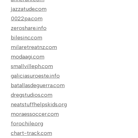
jazzatude.com
0022pa.com
zeroshare.info
bilesinc.com
milaretreatnz.com
modaagi.com
smallvilleph.com
galiciasuroeste.info
batallasdeguerra.com
dregstudios.com
neatstuffhelpskids.org
moraessoccer.com
forochile.org
chart-track.com