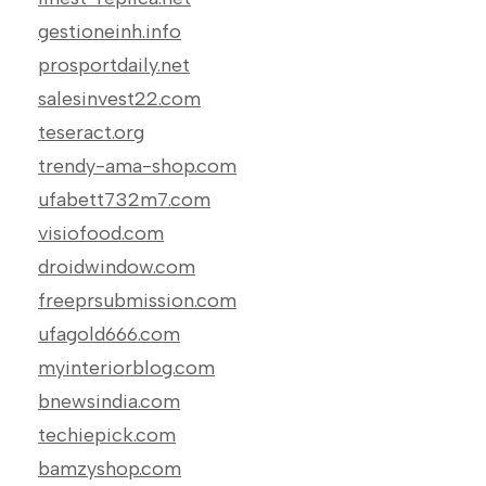
gestioneinh.info
prosportdaily.net
salesinvest22.com
teseract.org
trendy-ama-shop.com
ufabett732m7.com
visiofood.com
droidwindow.com
freeprsubmission.com
ufagold666.com
myinteriorblog.com
bnewsindia.com
techiepick.com
bamzyshop.com