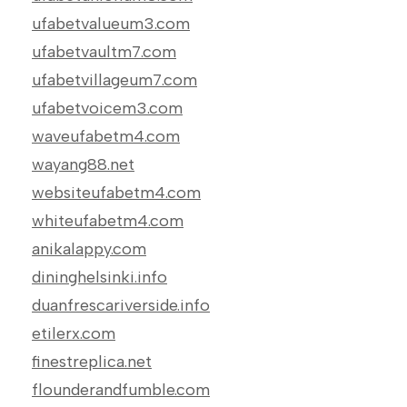
ufabetvalueum3.com
ufabetvaultm7.com
ufabetvillageum7.com
ufabetvoicem3.com
waveufabetm4.com
wayang88.net
websiteufabetm4.com
whiteufabetm4.com
anikalappy.com
dininghelsinki.info
duanfrescariverside.info
etilerx.com
finestreplica.net
flounderandfumble.com