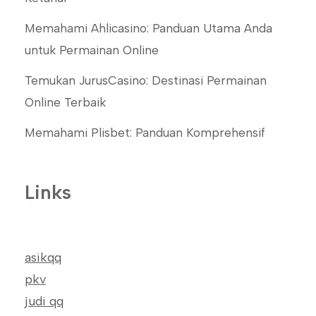
Memahami Ahlicasino: Panduan Utama Anda
untuk Permainan Online
Temukan JurusCasino: Destinasi Permainan
Online Terbaik
Memahami Plisbet: Panduan Komprehensif
Links
asikqq
pkv
judi qq