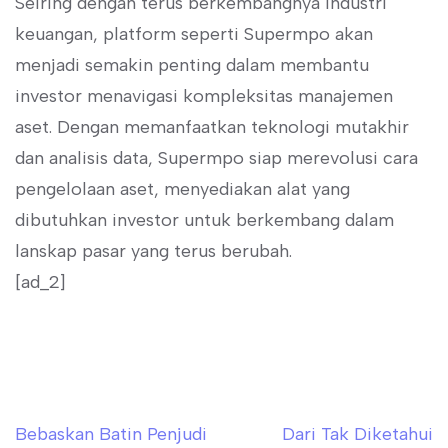
Seiring dengan terus berkembangnya industri
keuangan, platform seperti Supermpo akan
menjadi semakin penting dalam membantu
investor menavigasi kompleksitas manajemen
aset. Dengan memanfaatkan teknologi mutakhir
dan analisis data, Supermpo siap merevolusi cara
pengelolaan aset, menyediakan alat yang
dibutuhkan investor untuk berkembang dalam
lanskap pasar yang terus berubah.
[ad_2]
Bebaskan Batin Penjudi
Dari Tak Diketahui
Post