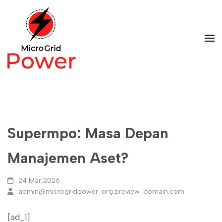
Skip
to
content
(Press
Enter)
Raih maxwin besar hari ini dengan slot X1000 dari Mahjong Ways. Slot
Slot Gacor Hari Ini dari
gacor ini memberikan hasil yang optimal setiap kali bermain.
Mahjong Ways, Slot X1000
dengan Maxwin Besar
Supermpo: Masa Depan
Manajemen Aset?
24 Mar,2026
admin@microgridpower-org.preview-domain.com
[ad_1]