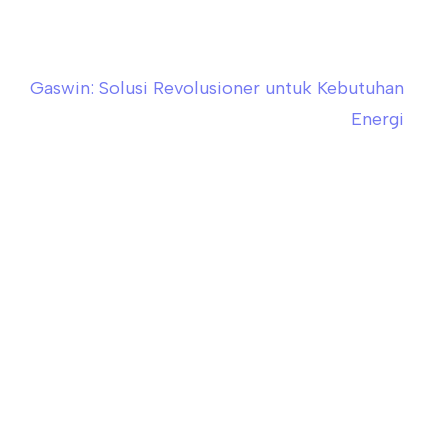
Gaswin: Solusi Revolusioner untuk Kebutuhan
Energi