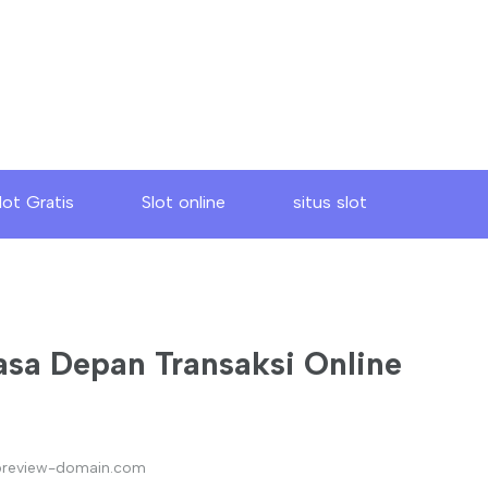
lot Gratis
Slot online
situs slot
sa Depan Transaksi Online
preview-domain.com