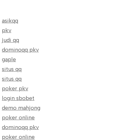
asikqq
pkv
judi qq
dominoqq pkv
gaple
situs qq
situs qq
poker pkv
login sbobet
demo mahjong
poker online
dominoqq pkv
poker online