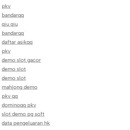
pkv
bandarqq
qiu qiu
bandarqq
daftar asikqq
pkv
demo slot gacor
demo slot
demo slot
mahjong demo
pkv qq
dominoqq pkv
slot demo pg soft
data pengeluaran hk