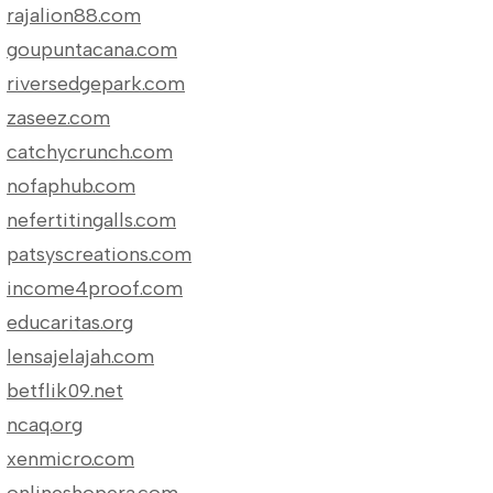
rajalion88.com
goupuntacana.com
riversedgepark.com
zaseez.com
catchycrunch.com
nofaphub.com
nefertitingalls.com
patsyscreations.com
income4proof.com
educaritas.org
lensajelajah.com
betflik09.net
ncaq.org
xenmicro.com