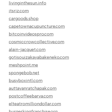
livinginthesun.info
itsriz.com
cargoods.shop
capetownacupuncture.com
bitcoinvideospro.com
cosmiccrowcollective.com
alain-jacquet.com
gotisouizakayabakeneko.com
meshpoint.me
spongebob.net
busyboxintl.com
auttayanratchapak.com
postcoffeebarva.com
elteatromilliondollar.com
burgerkingfranchise.org