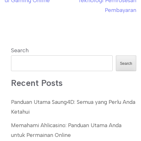
di Gaming Online
Teknologi Pemrosesan
Pembayaran
Search
Search
Recent Posts
Panduan Utama Saung4D: Semua yang Perlu Anda
Ketahui
Memahami Ahlicasino: Panduan Utama Anda
untuk Permainan Online