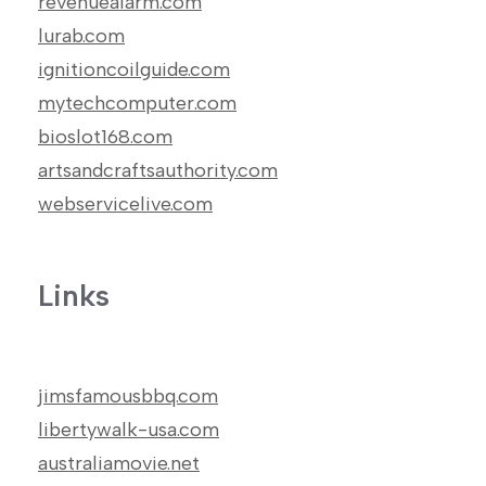
revenuealarm.com
lurab.com
ignitioncoilguide.com
mytechcomputer.com
bioslot168.com
artsandcraftsauthority.com
webservicelive.com
Links
jimsfamousbbq.com
libertywalk-usa.com
australiamovie.net