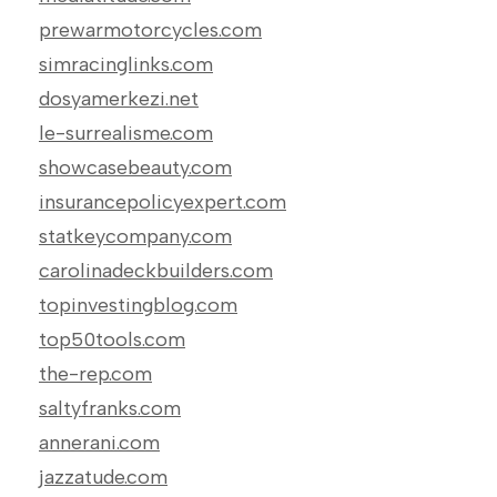
prewarmotorcycles.com
simracinglinks.com
dosyamerkezi.net
le-surrealisme.com
showcasebeauty.com
insurancepolicyexpert.com
statkeycompany.com
carolinadeckbuilders.com
topinvestingblog.com
top50tools.com
the-rep.com
saltyfranks.com
annerani.com
jazzatude.com