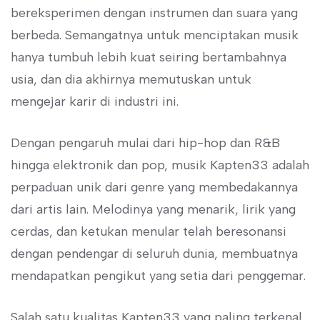
bereksperimen dengan instrumen dan suara yang
berbeda. Semangatnya untuk menciptakan musik
hanya tumbuh lebih kuat seiring bertambahnya
usia, dan dia akhirnya memutuskan untuk
mengejar karir di industri ini.
Dengan pengaruh mulai dari hip-hop dan R&B
hingga elektronik dan pop, musik Kapten33 adalah
perpaduan unik dari genre yang membedakannya
dari artis lain. Melodinya yang menarik, lirik yang
cerdas, dan ketukan menular telah beresonansi
dengan pendengar di seluruh dunia, membuatnya
mendapatkan pengikut yang setia dari penggemar.
Salah satu kualitas Kapten33 yang paling terkenal