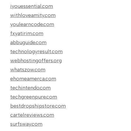
iyouessential.com
withloveamity.com
youlearncode.com
fxyatirim.com
abbuguide.com
technologyresult.com
webhostingoffers.org
whatszow.com
ehomeamerca.com
techintendo.com
techgreenpure.com
bestdropshipstore.com
cartelreviews.com
surfsway.com