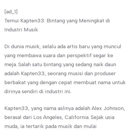
[ad_1]
Temui Kapten33: Bintang yang Meningkat di
Industri Musik
Di dunia musik, selalu ada artis baru yang muncul
yang membawa suara dan perspektif segar ke
meja. Salah satu bintang yang sedang naik daun
adalah Kapten33, seorang musisi dan produser
berbakat yang dengan cepat membuat nama untuk
dirinya sendiri di industri ini.
Kapten33, yang nama aslinya adalah Alex Johnson,
berasal dari Los Angeles, California. Sejak usia
muda, ia tertarik pada musik dan mulai