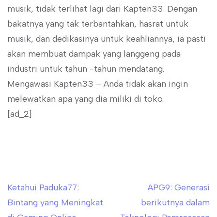
musik, tidak terlihat lagi dari Kapten33. Dengan
bakatnya yang tak terbantahkan, hasrat untuk
musik, dan dedikasinya untuk keahliannya, ia pasti
akan membuat dampak yang langgeng pada
industri untuk tahun -tahun mendatang.
Mengawasi Kapten33 – Anda tidak akan ingin
melewatkan apa yang dia miliki di toko.
[ad_2]
Ketahui Paduka77:
APG9: Generasi
Post
Bintang yang Meningkat
berikutnya dalam
navigation