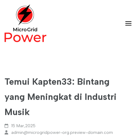
Skip
to
content
(Press
Enter)
Raih maxwin besar hari ini dengan slot X1000 dari Mahjong Ways. Slot
Slot Gacor Hari Ini dari
gacor ini memberikan hasil yang optimal setiap kali bermain.
Mahjong Ways, Slot X1000
dengan Maxwin Besar
Temui Kapten33: Bintang
yang Meningkat di Industri
Musik
15 Mar,2025
admin@microgridpower-org.preview-domain.com