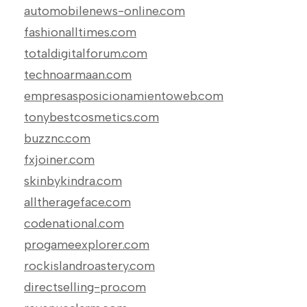
automobilenews-online.com
fashionalltimes.com
totaldigitalforum.com
technoarmaan.com
empresasposicionamientoweb.com
tonybestcosmetics.com
buzznc.com
fxjoiner.com
skinbykindra.com
alltherageface.com
codenational.com
progameexplorer.com
rockislandroastery.com
directselling-pro.com