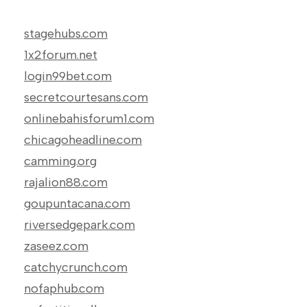
stagehubs.com
1x2forum.net
login99bet.com
secretcourtesans.com
onlinebahisforum1.com
chicagoheadline.com
camming.org
rajalion88.com
goupuntacana.com
riversedgepark.com
zaseez.com
catchycrunch.com
nofaphub.com