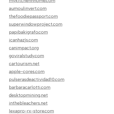
mykitchennhome.com
aumoulinvert.com
thefoodiepassport.com
superwindowproject.com
papibakigrafo.com
icanhazjs.com
canimpact.org
goviralstudy.com
cartourism.net
apple-cores.com
pulserasdeactividad10.com
barbaracarlotti.com
desktopmining.net
inthebleachers.net
lexapro-rx-store.com