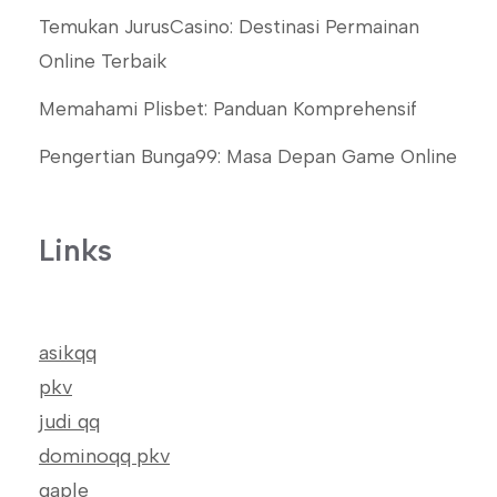
Temukan JurusCasino: Destinasi Permainan
Online Terbaik
Memahami Plisbet: Panduan Komprehensif
Pengertian Bunga99: Masa Depan Game Online
Links
asikqq
pkv
judi qq
dominoqq pkv
gaple