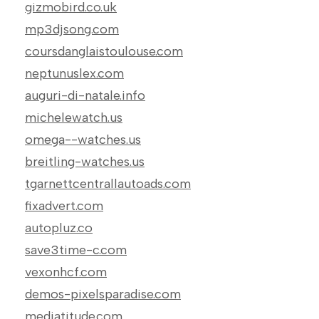
gizmobird.co.uk
mp3djsong.com
coursdanglaistoulouse.com
neptunuslex.com
auguri-di-natale.info
michelewatch.us
omega--watches.us
breitling-watches.us
tgarnettcentrallautoads.com
fixadvert.com
autopluz.co
save3time-c.com
vexonhcf.com
demos-pixelsparadise.com
mediatitude.com