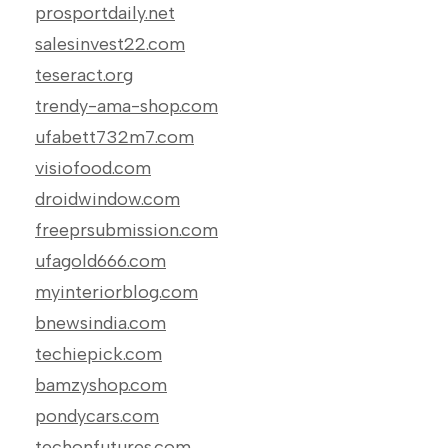
prosportdaily.net
salesinvest22.com
teseract.org
trendy-ama-shop.com
ufabett732m7.com
visiofood.com
droidwindow.com
freeprsubmission.com
ufagold666.com
myinteriorblog.com
bnewsindia.com
techiepick.com
bamzyshop.com
pondycars.com
techonfutures.com