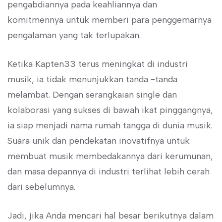
pengabdiannya pada keahliannya dan
komitmennya untuk memberi para penggemarnya
pengalaman yang tak terlupakan.
Ketika Kapten33 terus meningkat di industri
musik, ia tidak menunjukkan tanda -tanda
melambat. Dengan serangkaian single dan
kolaborasi yang sukses di bawah ikat pinggangnya,
ia siap menjadi nama rumah tangga di dunia musik.
Suara unik dan pendekatan inovatifnya untuk
membuat musik membedakannya dari kerumunan,
dan masa depannya di industri terlihat lebih cerah
dari sebelumnya.
Jadi, jika Anda mencari hal besar berikutnya dalam