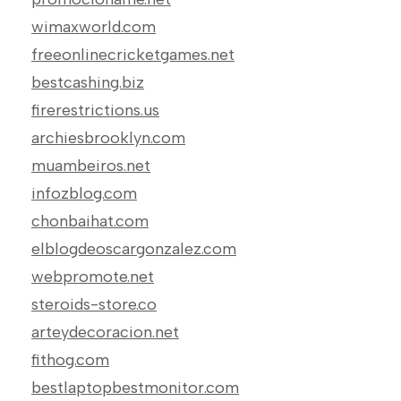
wimaxworld.com
freeonlinecricketgames.net
bestcashing.biz
firerestrictions.us
archiesbrooklyn.com
muambeiros.net
infozblog.com
chonbaihat.com
elblogdeoscargonzalez.com
webpromote.net
steroids-store.co
arteydecoracion.net
fithog.com
bestlaptopbestmonitor.com