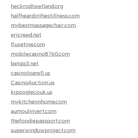
heckrodtwetland.org
halfheardinthestillness.com
mybestmassagechair.com
ericreed.net
fluxetine.com
mobilecasino8760.com
betqq3.net
casinoloans5.us
CasinoAuction.us
kipooglecouk.us
mykitchennhome.com
aumoulinvert.com
thefoodiepassport.com
superwindowproject.com