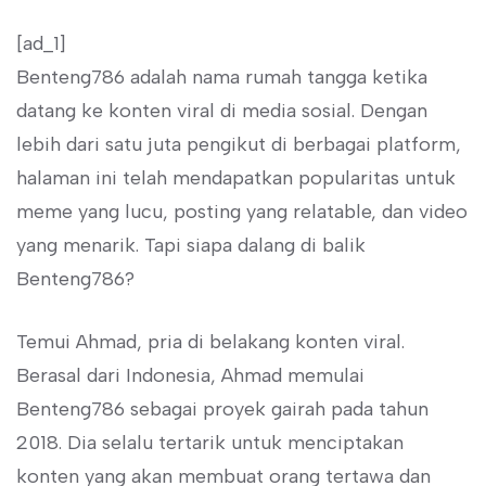
[ad_1]
Benteng786 adalah nama rumah tangga ketika
datang ke konten viral di media sosial. Dengan
lebih dari satu juta pengikut di berbagai platform,
halaman ini telah mendapatkan popularitas untuk
meme yang lucu, posting yang relatable, dan video
yang menarik. Tapi siapa dalang di balik
Benteng786?
Temui Ahmad, pria di belakang konten viral.
Berasal dari Indonesia, Ahmad memulai
Benteng786 sebagai proyek gairah pada tahun
2018. Dia selalu tertarik untuk menciptakan
konten yang akan membuat orang tertawa dan