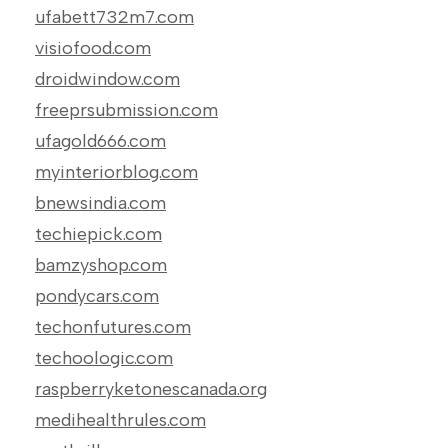
ufabett732m7.com
visiofood.com
droidwindow.com
freeprsubmission.com
ufagold666.com
myinteriorblog.com
bnewsindia.com
techiepick.com
bamzyshop.com
pondycars.com
techonfutures.com
techoologic.com
raspberryketonescanada.org
medihealthrules.com