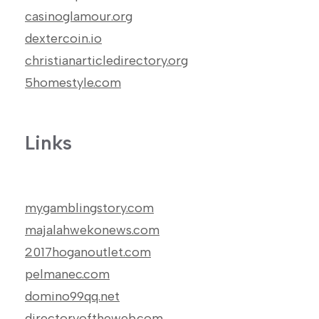
casinoglamour.org
dextercoin.io
christianarticledirectory.org
5homestyle.com
Links
mygamblingstory.com
majalahwekonews.com
2017hoganoutlet.com
pelmanec.com
domino99qq.net
directoryoftheweb.com