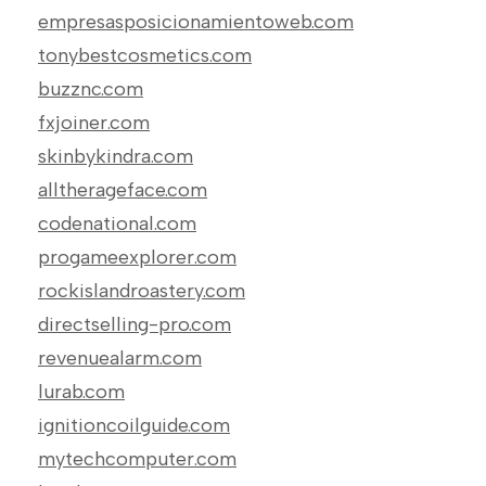
empresasposicionamientoweb.com
tonybestcosmetics.com
buzznc.com
fxjoiner.com
skinbykindra.com
alltherageface.com
codenational.com
progameexplorer.com
rockislandroastery.com
directselling-pro.com
revenuealarm.com
lurab.com
ignitioncoilguide.com
mytechcomputer.com