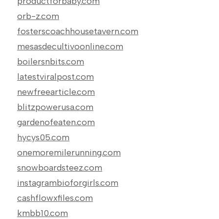
productforbaby.com
orb-z.com
fosterscoachhousetavern.com
mesasdecultivoonline.com
boilersnbits.com
latestviralpost.com
newfreearticle.com
blitzpowerusa.com
gardenofeaten.com
hycys05.com
onemoremilerunning.com
snowboardsteez.com
instagrambioforgirls.com
cashflowxfiles.com
kmbb10.com