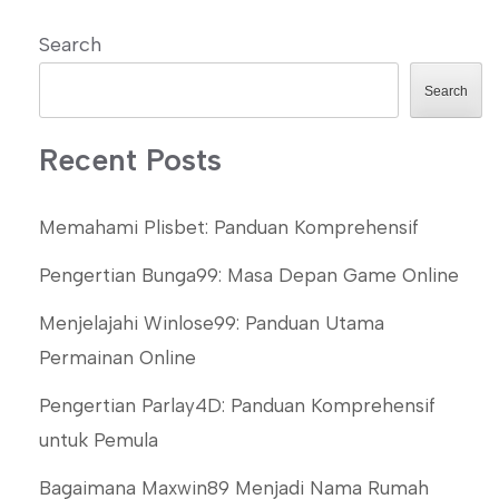
Search
Search
Recent Posts
Memahami Plisbet: Panduan Komprehensif
Pengertian Bunga99: Masa Depan Game Online
Menjelajahi Winlose99: Panduan Utama
Permainan Online
Pengertian Parlay4D: Panduan Komprehensif
untuk Pemula
Bagaimana Maxwin89 Menjadi Nama Rumah