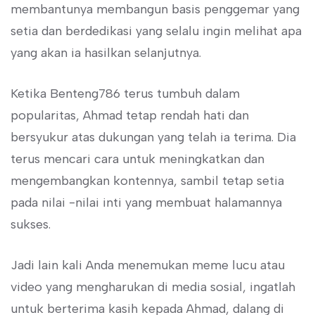
membantunya membangun basis penggemar yang
setia dan berdedikasi yang selalu ingin melihat apa
yang akan ia hasilkan selanjutnya.
Ketika Benteng786 terus tumbuh dalam
popularitas, Ahmad tetap rendah hati dan
bersyukur atas dukungan yang telah ia terima. Dia
terus mencari cara untuk meningkatkan dan
mengembangkan kontennya, sambil tetap setia
pada nilai -nilai inti yang membuat halamannya
sukses.
Jadi lain kali Anda menemukan meme lucu atau
video yang mengharukan di media sosial, ingatlah
untuk berterima kasih kepada Ahmad, dalang di