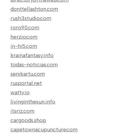
donttellashton.com
rush3studio.com
roro90.com
herzio.com
in-hi5.com
krainafantasy.info
todas-noticias.com
senikartu.com
rusportal.net
watty.io
livinginthesun.info
itsriz.com
cargoods.shop
capetownacupuncture.com