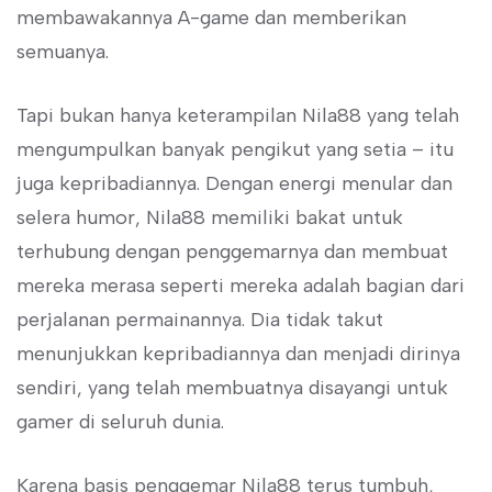
membawakannya A-game dan memberikan
semuanya.
Tapi bukan hanya keterampilan Nila88 yang telah
mengumpulkan banyak pengikut yang setia – itu
juga kepribadiannya. Dengan energi menular dan
selera humor, Nila88 memiliki bakat untuk
terhubung dengan penggemarnya dan membuat
mereka merasa seperti mereka adalah bagian dari
perjalanan permainannya. Dia tidak takut
menunjukkan kepribadiannya dan menjadi dirinya
sendiri, yang telah membuatnya disayangi untuk
gamer di seluruh dunia.
Karena basis penggemar Nila88 terus tumbuh,