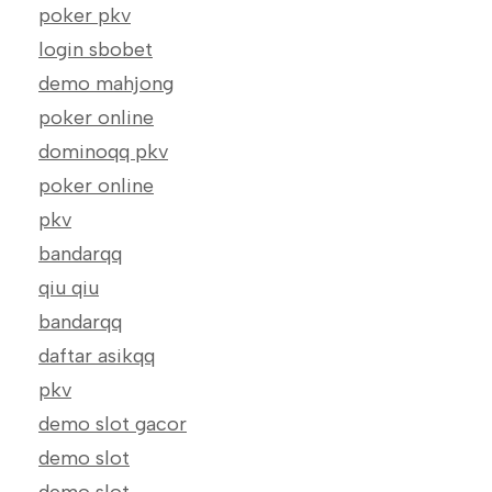
poker pkv
login sbobet
demo mahjong
poker online
dominoqq pkv
poker online
pkv
bandarqq
qiu qiu
bandarqq
daftar asikqq
pkv
demo slot gacor
demo slot
demo slot