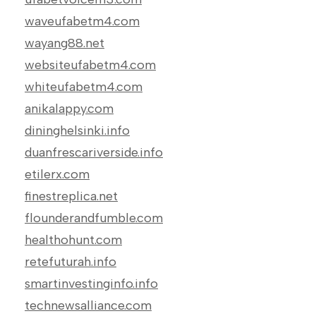
waveufabetm4.com
wayang88.net
websiteufabetm4.com
whiteufabetm4.com
anikalappy.com
dininghelsinki.info
duanfrescariverside.info
etilerx.com
finestreplica.net
flounderandfumble.com
healthohunt.com
retefuturah.info
smartinvestinginfo.info
technewsalliance.com