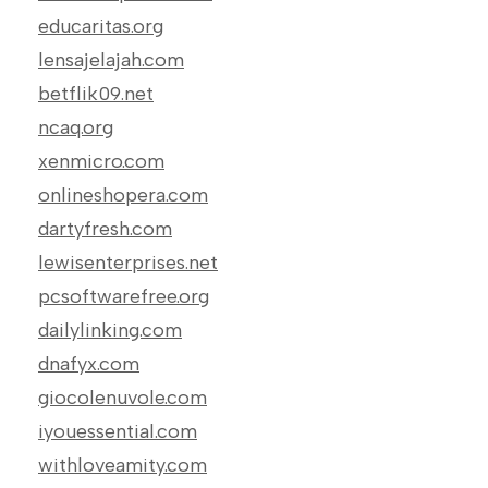
educaritas.org
lensajelajah.com
betflik09.net
ncaq.org
xenmicro.com
onlineshopera.com
dartyfresh.com
lewisenterprises.net
pcsoftwarefree.org
dailylinking.com
dnafyx.com
giocolenuvole.com
iyouessential.com
withloveamity.com