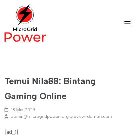
Skip
to
content
(Press
Enter)
Raih maxwin besar hari ini dengan slot X1000 dari Mahjong Ways. Slot
Slot Gacor Hari Ini dari
gacor ini memberikan hasil yang optimal setiap kali bermain.
Mahjong Ways, Slot X1000
dengan Maxwin Besar
Temui Nila88: Bintang
Gaming Online
18 Mar,2025
admin@microgridpower-org.preview-domain.com
[ad_1]