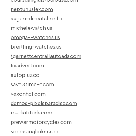
neptunuslex.com
auguri-di-natale.info
michelewatch.us
omega--watches.us
breitling-watches.us
tgarnettcentrallautoads.com
fixadvert.com
autopluz.co
save3time-c.com
vexonhcf.com
demos-pixelsparadise.com
mediatitude.com
prewarmotorcycles.com
simracinglinks.com