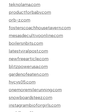
teknolama.com
productforbaby.com
orb-z.com
fosterscoachhousetavern.com
mesasdecultivoonline.com
boilersnbits.com
latestviralpost.com
newfreearticle.com
blitzpowerusa.com
gardenofeaten.com
hycys05.com
onemoremilerunning.com
snowboardsteez.com
instagrambioforgirls.com