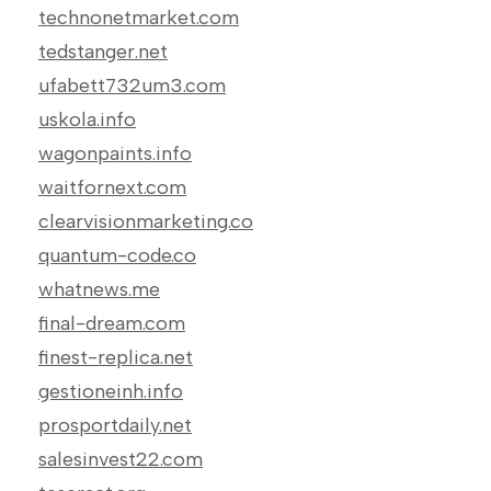
technonetmarket.com
tedstanger.net
ufabett732um3.com
uskola.info
wagonpaints.info
waitfornext.com
clearvisionmarketing.co
quantum-code.co
whatnews.me
final-dream.com
finest-replica.net
gestioneinh.info
prosportdaily.net
salesinvest22.com