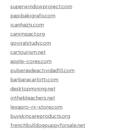
superwindowproject.com
papibakigrafo.com
icanhazjs.com
canimpact.org
goviralstudy.com
cartourism.net
apple-cores.com
pulserasdeactividad10.com
barbaracarlotti.com
desktopmining.net
inthebleachers.net
lexapro-rx-store.com
buyskincareproducts.org
frenchbulldogpuppyforsale.net