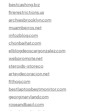
bestcashing.biz
firerestrictions.us
archiesbrooklyn.com
muambeiros.net
infozblog.com
chonbaihat.com
elblogdeoscargonzalez.com
webpromote.net
steroids-store.co
arteydecoracion.net
fithog.com
bestlaptopbestmonitor.com
georginaryland.com
roseandbasil.com