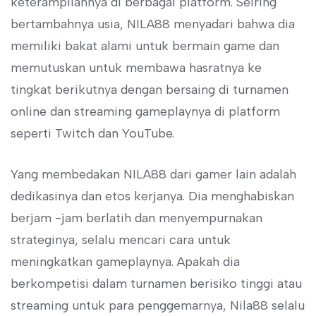
keterampilannya di berbagai platform. Seiring
bertambahnya usia, NILA88 menyadari bahwa dia
memiliki bakat alami untuk bermain game dan
memutuskan untuk membawa hasratnya ke
tingkat berikutnya dengan bersaing di turnamen
online dan streaming gameplaynya di platform
seperti Twitch dan YouTube.
Yang membedakan NILA88 dari gamer lain adalah
dedikasinya dan etos kerjanya. Dia menghabiskan
berjam -jam berlatih dan menyempurnakan
strateginya, selalu mencari cara untuk
meningkatkan gameplaynya. Apakah dia
berkompetisi dalam turnamen berisiko tinggi atau
streaming untuk para penggemarnya, Nila88 selalu