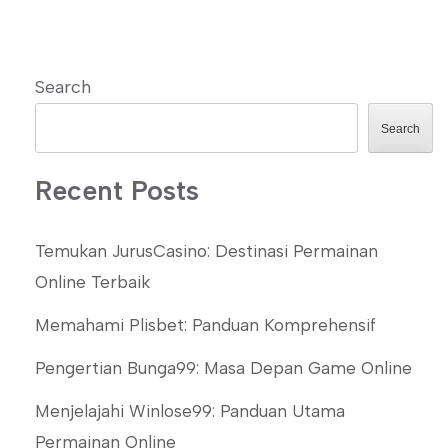
Search
Search
Recent Posts
Temukan JurusCasino: Destinasi Permainan
Online Terbaik
Memahami Plisbet: Panduan Komprehensif
Pengertian Bunga99: Masa Depan Game Online
Menjelajahi Winlose99: Panduan Utama
Permainan Online