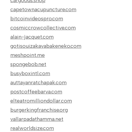
cargoods.shop
capetownacupuncture.com
bitcoinvideospro.com
cosmiccrowcollective.com
alain-jacquet.com
gotisouizakayabakeneko.com
meshpoint.me
spongebob.net
busyboxintl.com
auttayanratchapak.com
postcoffeebarva.com
elteatromilliondollar.com
burgerkingfranchise.org
vallarpadathamma.net
realworldsize.com