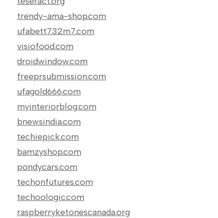
teseract.org
trendy-ama-shop.com
ufabett732m7.com
visiofood.com
droidwindow.com
freeprsubmission.com
ufagold666.com
myinteriorblog.com
bnewsindia.com
techiepick.com
bamzyshop.com
pondycars.com
techonfutures.com
techoologic.com
raspberryketonescanada.org