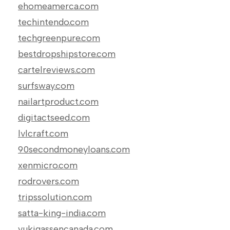
ehomeamerca.com
techintendo.com
techgreenpure.com
bestdropshipstore.com
cartelreviews.com
surfsway.com
nailartproduct.com
digitactseed.com
lvlcraft.com
90secondmoneyloans.com
xenmicro.com
rodrovers.com
tripssolution.com
satta-king-india.com
yukigassencanada.com