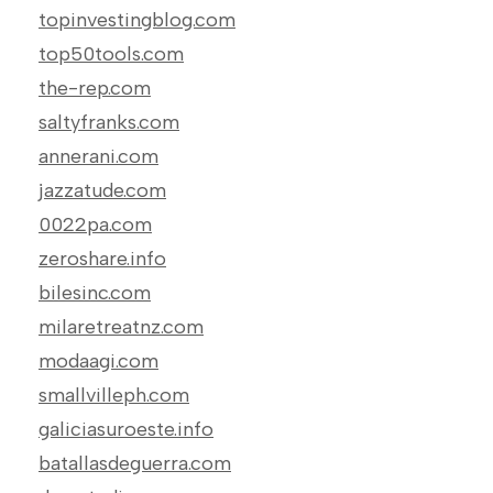
topinvestingblog.com
top50tools.com
the-rep.com
saltyfranks.com
annerani.com
jazzatude.com
0022pa.com
zeroshare.info
bilesinc.com
milaretreatnz.com
modaagi.com
smallvilleph.com
galiciasuroeste.info
batallasdeguerra.com