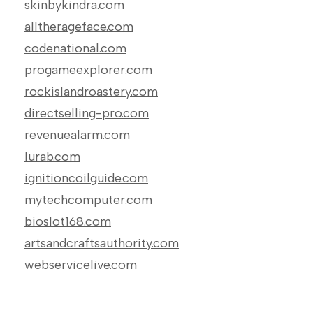
skinbykindra.com
alltherageface.com
codenational.com
progameexplorer.com
rockislandroastery.com
directselling-pro.com
revenuealarm.com
lurab.com
ignitioncoilguide.com
mytechcomputer.com
bioslot168.com
artsandcraftsauthority.com
webservicelive.com