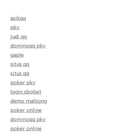
asikqq
pkv
judi qq
dominoqq pkv
gaple
situs qq
situs qq
poker pkv
login sbobet
demo mahjong
poker online
dominoqq pkv
poker online