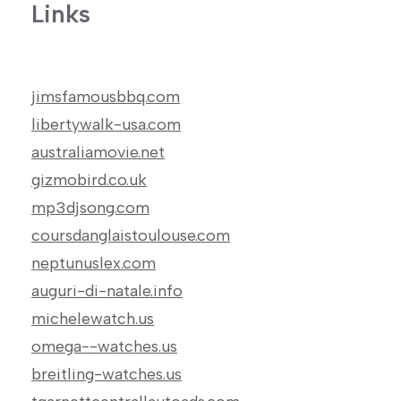
Links
jimsfamousbbq.com
libertywalk-usa.com
australiamovie.net
gizmobird.co.uk
mp3djsong.com
coursdanglaistoulouse.com
neptunuslex.com
auguri-di-natale.info
michelewatch.us
omega--watches.us
breitling-watches.us