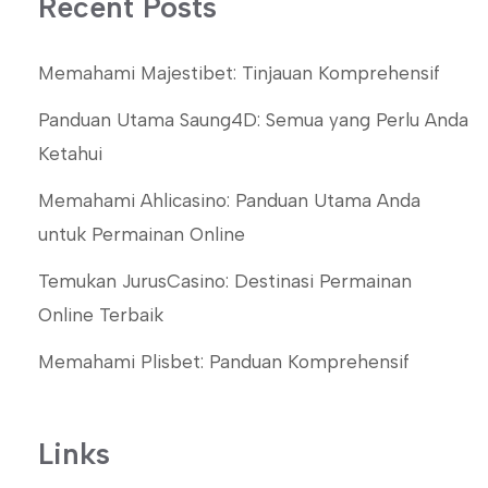
Recent Posts
Memahami Majestibet: Tinjauan Komprehensif
Panduan Utama Saung4D: Semua yang Perlu Anda
Ketahui
Memahami Ahlicasino: Panduan Utama Anda
untuk Permainan Online
Temukan JurusCasino: Destinasi Permainan
Online Terbaik
Memahami Plisbet: Panduan Komprehensif
Links