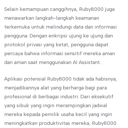
Selain kemampuan canggihnya, Ruby8000 juga
menawarkan langkah-langkah keamanan
terkemuka untuk melindungi data dan informasi
pengguna. Dengan enkripsi ujung ke ujung dan
protokol privasi yang ketat, pengguna dapat
percaya bahwa informasi sensitif mereka aman
dan aman saat menggunakan AI Assistant.
Aplikasi potensial Ruby8000 tidak ada habisnya,
menjadikannya alat yang berharga bagi para
profesional di berbagai industri. Dari eksekutif
yang sibuk yang ingin merampingkan jadwal
mereka kepada pemilik usaha kecil yang ingin
meningkatkan produktivitas mereka, Ruby8000