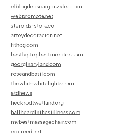
elblogdeoscargonzalez.com
webpromote.net
steroids-store.co
arteydecoracion.net
fithog.com
bestlaptopbestmonitor.com
georginaryland.com
roseandbasil.com
thewhitewhitelights.com
atdhe.ws
heckrodtwetland.org
halfheardinthestillness.com
mybestmassagechair.com
ericreed.net