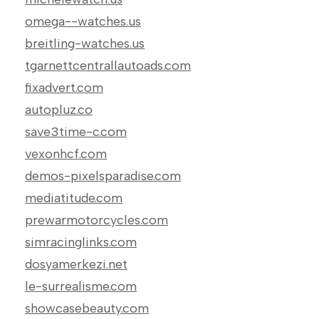
omega--watches.us
breitling-watches.us
tgarnettcentrallautoads.com
fixadvert.com
autopluz.co
save3time-c.com
vexonhcf.com
demos-pixelsparadise.com
mediatitude.com
prewarmotorcycles.com
simracinglinks.com
dosyamerkezi.net
le-surrealisme.com
showcasebeauty.com