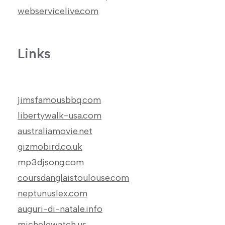
webservicelive.com
Links
jimsfamousbbq.com
libertywalk-usa.com
australiamovie.net
gizmobird.co.uk
mp3djsong.com
coursdanglaistoulouse.com
neptunuslex.com
auguri-di-natale.info
michelewatch.us