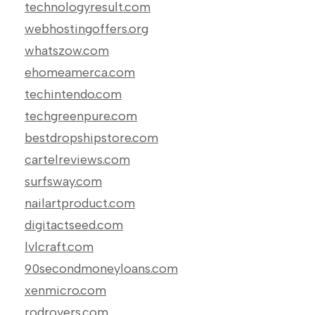
technologyresult.com
webhostingoffers.org
whatszow.com
ehomeamerca.com
techintendo.com
techgreenpure.com
bestdropshipstore.com
cartelreviews.com
surfsway.com
nailartproduct.com
digitactseed.com
lvlcraft.com
90secondmoneyloans.com
xenmicro.com
rodrovers.com