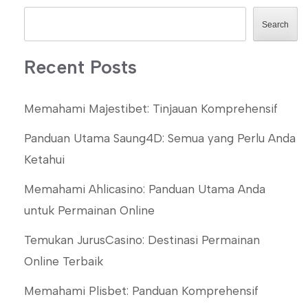
Search
Recent Posts
Memahami Majestibet: Tinjauan Komprehensif
Panduan Utama Saung4D: Semua yang Perlu Anda
Ketahui
Memahami Ahlicasino: Panduan Utama Anda
untuk Permainan Online
Temukan JurusCasino: Destinasi Permainan
Online Terbaik
Memahami Plisbet: Panduan Komprehensif