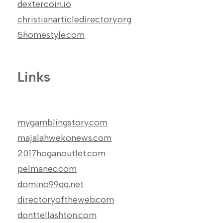
dextercoin.io
christianarticledirectory.org
5homestyle.com
Links
mygamblingstory.com
majalahwekonews.com
2017hoganoutlet.com
pelmanec.com
domino99qq.net
directoryoftheweb.com
donttellashton.com