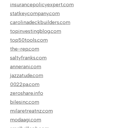
insurancepolicyexpert.com
statkeycompany.com
carolinadeckbuilders.com
topinvestingblog.com
top50tools.com
the-rep.com
saltyfranks.com
annerani.com
jazzatude.com
0022pa.com
zeroshare.info
bilesinc.com
milaretreatnz.com
modaagi.com