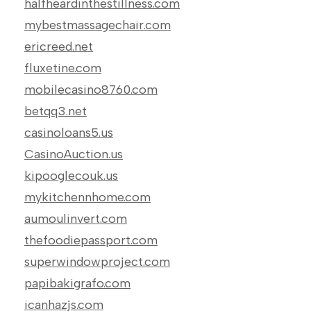
halfheardinthestillness.com
mybestmassagechair.com
ericreed.net
fluxetine.com
mobilecasino8760.com
betqq3.net
casinoloans5.us
CasinoAuction.us
kipooglecouk.us
mykitchennhome.com
aumoulinvert.com
thefoodiepassport.com
superwindowproject.com
papibakigrafo.com
icanhazjs.com