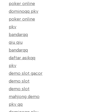
poker online
dominoqq pkv
poker online
pkv
bandarqq
qiu qiu
bandarqq
daftar asikqq
pkv
demo slot gacor
demo slot
demo slot
mahjong demo
pkv qq
dominoqq pkv