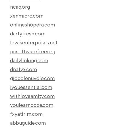
ncaq.org
xenmicro.com
onlineshopera.com
dartyfresh.com
lewisenterprises.net
pcsoftwarefree.org
dailylinking.com
dnafyx.com
giocolenuvole.com
iyouessential.com
withloveamity.com
youlearncode.com
fxyatirim.com
abbuguide.com