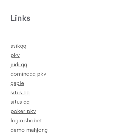
Links
asikqq
pkv
judi qq
dominoqq pkv
gaple
situs qq
situs qq
poker pkv
login sbobet
demo mahjong