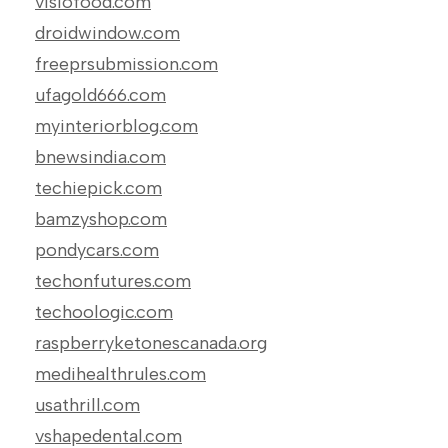
visiofood.com
droidwindow.com
freeprsubmission.com
ufagold666.com
myinteriorblog.com
bnewsindia.com
techiepick.com
bamzyshop.com
pondycars.com
techonfutures.com
techoologic.com
raspberryketonescanada.org
medihealthrules.com
usathrill.com
vshapedental.com