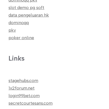
slot demo pg soft
data pengeluaran hk
dominoqq
pkv
poker online
Links
stagehubs.com
1x2forum.net
login99bet.com
secretcourtesans.com