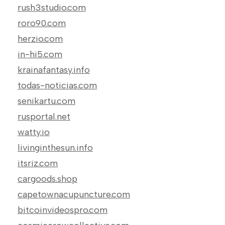
rush3studio.com
roro90.com
herzio.com
in-hi5.com
krainafantasy.info
todas-noticias.com
senikartu.com
rusportal.net
watty.io
livinginthesun.info
itsriz.com
cargoods.shop
capetownacupuncture.com
bitcoinvideospro.com