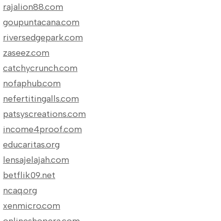
rajalion88.com
goupuntacana.com
riversedgepark.com
zaseez.com
catchycrunch.com
nofaphub.com
nefertitingalls.com
patsyscreations.com
income4proof.com
educaritas.org
lensajelajah.com
betflik09.net
ncaq.org
xenmicro.com