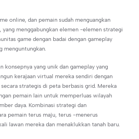
 game online, dan pemain sudah menguangkan
i, yang menggabungkan elemen -elemen strategi
unitas game dengan badai dengan gameplay
ng menguntungkan.
an konsepnya yang unik dan gameplay yang
gun kerajaan virtual mereka sendiri dengan
cara strategis di peta berbasis grid. Mereka
engan pemain lain untuk memperluas wilayah
ber daya. Kombinasi strategi dan
ra pemain terus maju, terus -menerus
ali lawan mereka dan menaklukkan tanah baru.