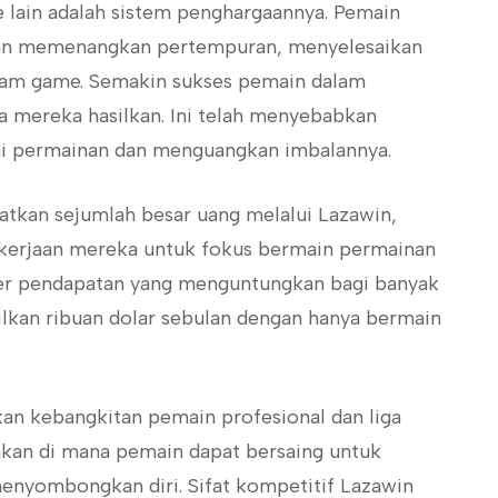
lain adalah sistem penghargaannya. Pemain
an memenangkan pertempuran, menyelesaikan
dalam game. Semakin sukses pemain dalam
a mereka hasilkan. Ini telah menyebabkan
i permainan dan menguangkan imbalannya.
tkan sejumlah besar uang melalui Lazawin,
ekerjaan mereka untuk fokus bermain permainan
ber pendapatan yang menguntungkan bagi banyak
kan ribuan dolar sebulan dengan hanya bermain
an kebangkitan pemain profesional dan liga
akan di mana pemain dapat bersaing untuk
enyombongkan diri. Sifat kompetitif Lazawin