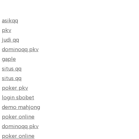
asikqq
pkv
judi qq
dominoqq pkv
gaple
situs qq
situs qq
poker pkv
login sbobet
demo mahjong
poker online
dominoqq pkv
poker online