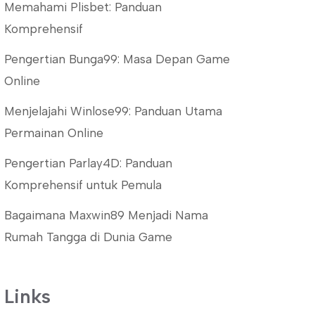
Memahami Plisbet: Panduan
Komprehensif
Pengertian Bunga99: Masa Depan Game
Online
Menjelajahi Winlose99: Panduan Utama
Permainan Online
Pengertian Parlay4D: Panduan
Komprehensif untuk Pemula
Bagaimana Maxwin89 Menjadi Nama
Rumah Tangga di Dunia Game
Links