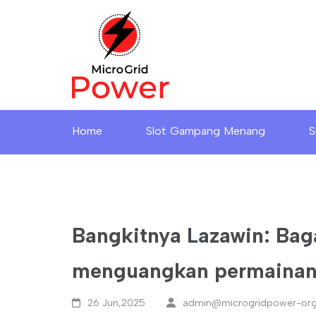
Skip
to
content
(Press
Enter)
Home
Slot Gampang Menang
S
Bangkitnya Lazawin: Ba
menguangkan permainan 
26 Jun,2025
admin@microgridpower-org