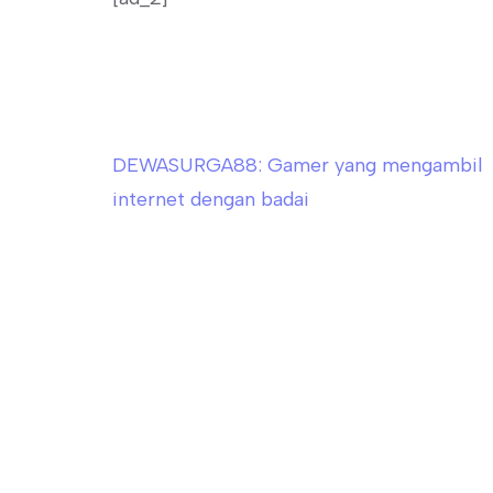
DEWASURGA88: Gamer yang mengambil
Post
internet dengan badai
navigation