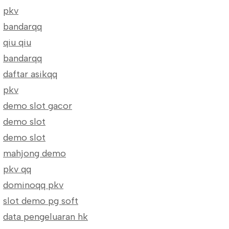
pkv
bandarqq
qiu qiu
bandarqq
daftar asikqq
pkv
demo slot gacor
demo slot
demo slot
mahjong demo
pkv qq
dominoqq pkv
slot demo pg soft
data pengeluaran hk