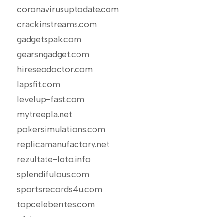
coronavirusuptodate.com
crackinstreams.com
gadgetspak.com
gearsngadget.com
hireseodoctor.com
lapsfit.com
levelup-fast.com
mytreepla.net
pokersimulations.com
replicamanufactory.net
rezultate-loto.info
splendifulous.com
sportsrecords4u.com
topceleberites.com