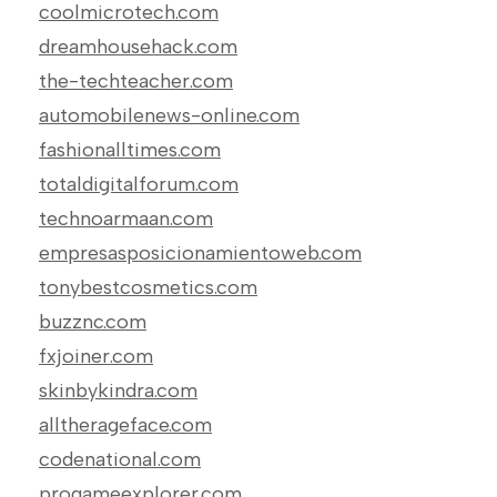
coolmicrotech.com
dreamhousehack.com
the-techteacher.com
automobilenews-online.com
fashionalltimes.com
totaldigitalforum.com
technoarmaan.com
empresasposicionamientoweb.com
tonybestcosmetics.com
buzznc.com
fxjoiner.com
skinbykindra.com
alltherageface.com
codenational.com
progameexplorer.com