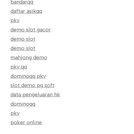
bandarqq
daftar asikqq
pkv
demo slot gacor
demo slot
demo slot
mahjong demo
pkv qq
dominoqq pkv
slot demo pg soft
data pengeluaran hk
dominoqq
pkv
poker online