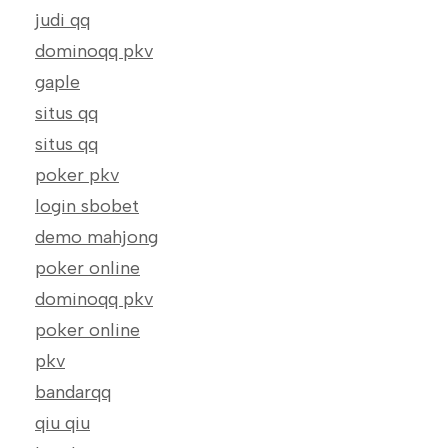
judi qq
dominoqq pkv
gaple
situs qq
situs qq
poker pkv
login sbobet
demo mahjong
poker online
dominoqq pkv
poker online
pkv
bandarqq
qiu qiu