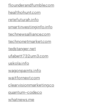
flounderandfumble.com
healthohunt.com
retefuturah.info
smartinvestinginfo.info
technewsalliance.com
technonetmarket.com
tedstanger.net
ufabett732um3.com
uskola.info
wagonpaints.info
waitfornext.com
clearvisionmarketing.co
quantum-code.co
whatnews.me