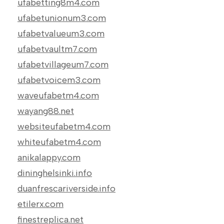
ufabetting8m4.com
ufabetunionum3.com
ufabetvalueum3.com
ufabetvaultm7.com
ufabetvillageum7.com
ufabetvoicem3.com
waveufabetm4.com
wayang88.net
websiteufabetm4.com
whiteufabetm4.com
anikalappy.com
dininghelsinki.info
duanfrescariverside.info
etilerx.com
finestreplica.net