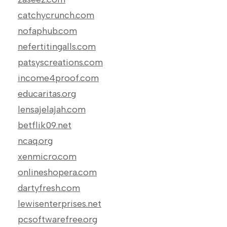
catchycrunch.com
nofaphub.com
nefertitingalls.com
patsyscreations.com
income4proof.com
educaritas.org
lensajelajah.com
betflik09.net
ncaq.org
xenmicro.com
onlineshopera.com
dartyfresh.com
lewisenterprises.net
pcsoftwarefree.org