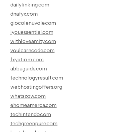
dailylinking.com
dnafyx.com
giocolenuvole.com
iyouessential.com
withloveamity.com
youlearncode.com
fxyatirim.com
abbuguide.com
technologyresult.com
webhostingoffers.org
whatszow.com
ehomeamerca.com
techintendo.com
techgreenpure.com