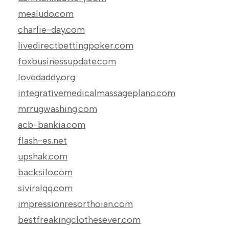
mealudo.com
charlie-day.com
livedirectbettingpoker.com
foxbusinessupdate.com
lovedaddy.org
integrativemedicalmassageplano.com
mrrugwashing.com
acb-bankia.com
flash-es.net
upshak.com
backsilo.com
siviralqq.com
impressionresorthoian.com
bestfreakingclothesever.com