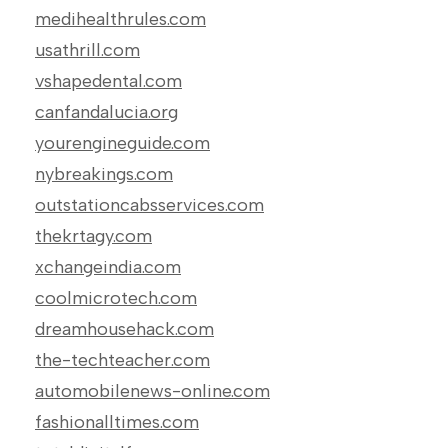
medihealthrules.com
usathrill.com
vshapedental.com
canfandalucia.org
yourengineguide.com
nybreakings.com
outstationcabsservices.com
thekrtagy.com
xchangeindia.com
coolmicrotech.com
dreamhousehack.com
the-techteacher.com
automobilenews-online.com
fashionalltimes.com