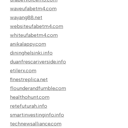
waveufabetm4.com
wayang88.net
websiteufabetm4.com
whiteufabetm4.com
anikalappy.com
dininghelsinki.info
duanfrescariverside.info
etilerx.com
finestreplica.net
flounderandfumble.com
healthohunt.com
retefuturah.info
smartinvestinginfo.info
technewsalliance.com