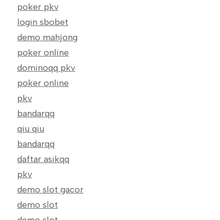
poker pkv
login sbobet
demo mahjong
poker online
dominoqq pkv
poker online
pkv
bandarqq
qiu qiu
bandarqq
daftar asikqq
pkv
demo slot gacor
demo slot
demo slot