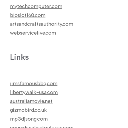
mytechcomputer.com
bioslot168.com
artsandcraftsauthority.com
webservicelive.com
Links
jimsfamousbbq.com
libertywalk-usa.com
australiamovie.net
gizmobird.co.uk
mp3djsong.com
coursdanglaistoulouse.com