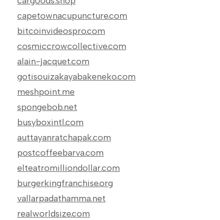
cargoods.shop
capetownacupuncture.com
bitcoinvideospro.com
cosmiccrowcollective.com
alain-jacquet.com
gotisouizakayabakeneko.com
meshpoint.me
spongebob.net
busyboxintl.com
auttayanratchapak.com
postcoffeebarva.com
elteatromilliondollar.com
burgerkingfranchise.org
vallarpadathamma.net
realworldsize.com