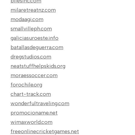
bilesinc.com
milaretreatnz.com
modaagi.com
smallvilleph.com
galiciasuroeste.info
batallasdeguerra.com
dregstudios.com
neatstuffhelpskids.org
moraessoccer.com
forochile.org
chart-track.com
wonderfultraveling.com
promocioname.net
wimaxworld.com
freeonlinecricketgames.net