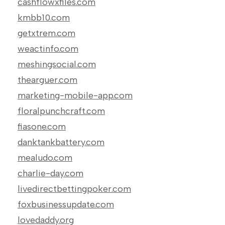
cashflowxfiles.com
kmbb10.com
getxtrem.com
weactinfo.com
meshingsocial.com
thearguer.com
marketing-mobile-app.com
floralpunchcraft.com
fiasone.com
danktankbattery.com
mealudo.com
charlie-day.com
livedirectbettingpoker.com
foxbusinessupdate.com
lovedaddy.org