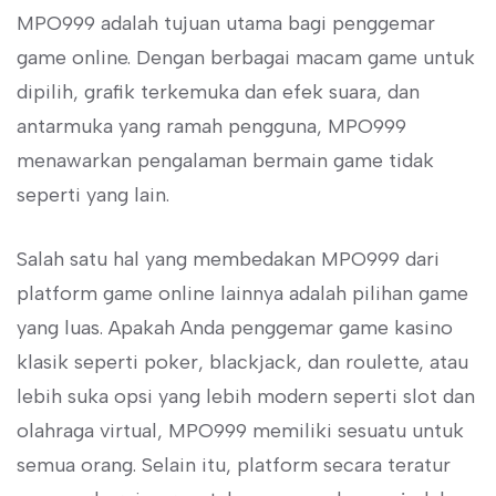
MPO999 adalah tujuan utama bagi penggemar
game online. Dengan berbagai macam game untuk
dipilih, grafik terkemuka dan efek suara, dan
antarmuka yang ramah pengguna, MPO999
menawarkan pengalaman bermain game tidak
seperti yang lain.
Salah satu hal yang membedakan MPO999 dari
platform game online lainnya adalah pilihan game
yang luas. Apakah Anda penggemar game kasino
klasik seperti poker, blackjack, dan roulette, atau
lebih suka opsi yang lebih modern seperti slot dan
olahraga virtual, MPO999 memiliki sesuatu untuk
semua orang. Selain itu, platform secara teratur