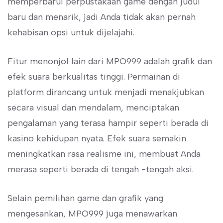
memperbarui perpustakaan game dengan judul
baru dan menarik, jadi Anda tidak akan pernah
kehabisan opsi untuk dijelajahi.
Fitur menonjol lain dari MPO999 adalah grafik dan
efek suara berkualitas tinggi. Permainan di
platform dirancang untuk menjadi menakjubkan
secara visual dan mendalam, menciptakan
pengalaman yang terasa hampir seperti berada di
kasino kehidupan nyata. Efek suara semakin
meningkatkan rasa realisme ini, membuat Anda
merasa seperti berada di tengah -tengah aksi.
Selain pemilihan game dan grafik yang
mengesankan, MPO999 juga menawarkan