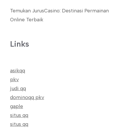
Temukan JurusCasino: Destinasi Permainan
Online Terbaik
Links
asikqq
pkv
judi qq
dominoqq pkv
gaple
situs qq
situs qq