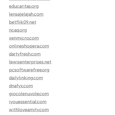
educaritas.org
lensajelajah.com
betflik09.net
ncaq.org
xenmicro.com
onlineshopera.com
dartyfresh.com
lewisenterprises.net
pcsoftwarefree.org
dailylinking.com
dnafyx.com
giocolenuvole.com
iyouessential.com
withloveamity.com