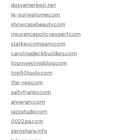
dosyamerkezi.net
le-surrealisme.com
showcasebeauty.com
insurancepolicyexpert.com
statkeycompany.com
carolinadeckbuilders.com
topinvestingblog.com
top50tools.com
the-rep.com
saltyfranks.com
annerani.com
jazzatude.com
0022pa.com
zeroshare.info