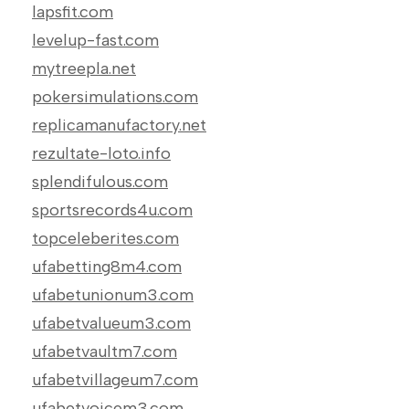
lapsfit.com
levelup-fast.com
mytreepla.net
pokersimulations.com
replicamanufactory.net
rezultate-loto.info
splendifulous.com
sportsrecords4u.com
topceleberites.com
ufabetting8m4.com
ufabetunionum3.com
ufabetvalueum3.com
ufabetvaultm7.com
ufabetvillageum7.com
ufabetvoicem3.com