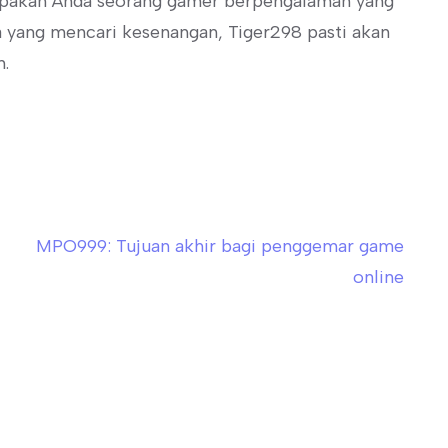
i. Apakah Anda seorang gamer berpengalaman yang
a yang mencari kesenangan, Tiger298 pasti akan
.
MPO999: Tujuan akhir bagi penggemar game
online