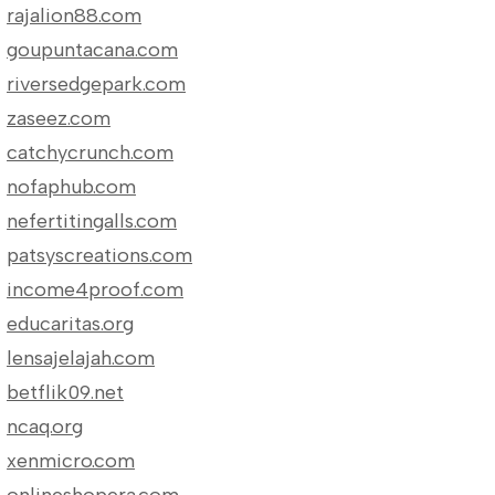
rajalion88.com
goupuntacana.com
riversedgepark.com
zaseez.com
catchycrunch.com
nofaphub.com
nefertitingalls.com
patsyscreations.com
income4proof.com
educaritas.org
lensajelajah.com
betflik09.net
ncaq.org
xenmicro.com