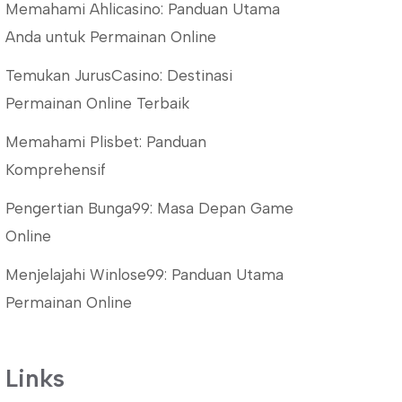
Memahami Ahlicasino: Panduan Utama
Anda untuk Permainan Online
Temukan JurusCasino: Destinasi
Permainan Online Terbaik
Memahami Plisbet: Panduan
Komprehensif
Pengertian Bunga99: Masa Depan Game
Online
Menjelajahi Winlose99: Panduan Utama
Permainan Online
Links