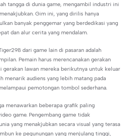
h tangga di dunia game, mengambil industri ini
menakjubkan. Gim ini, yang dirilis hanya
ulkan banyak penggemar yang berdedikasi yang
epat dan alur cerita yang mendalam.
iger298 dari game lain di pasaran adalah
rampilan. Pemain harus merencanakan gerakan
 gerakan lawan mereka berikutnya untuk keluar
elah menarik audiens yang lebih matang pada
 melampaui pemotongan tombol sederhana.
uga menawarkan beberapa grafik paling
 video game. Pengembang game tidak
nia yang menakjubkan secara visual yang terasa
rimbun ke pegunungan yang menjulang tinggi,