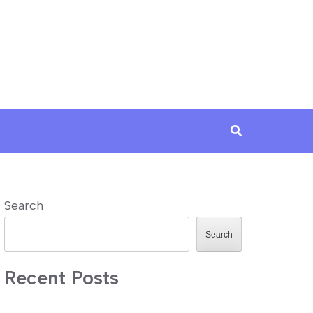
Search
Search
Recent Posts