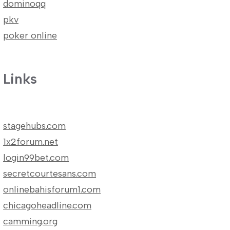
dominoqq
pkv
poker online
Links
stagehubs.com
1x2forum.net
login99bet.com
secretcourtesans.com
onlinebahisforum1.com
chicagoheadline.com
camming.org