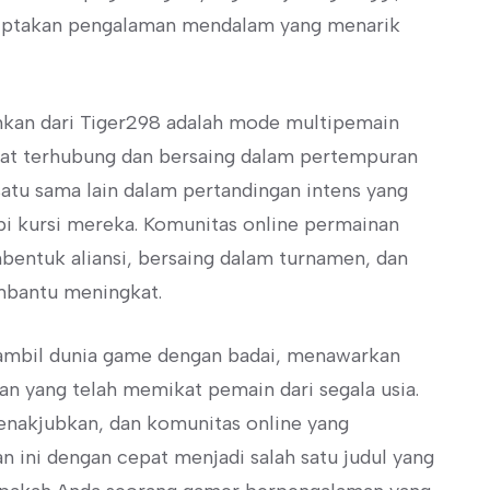
nciptakan pengalaman mendalam yang menarik
nkan dari Tiger298 adalah mode multipemain
apat terhubung dan bersaing dalam pertempuran
atu sama lain dalam pertandingan intens yang
i kursi mereka. Komunitas online permainan
ntuk aliansi, bersaing dalam turnamen, dan
embantu meningkat.
gambil dunia game dengan badai, menawarkan
 yang telah memikat pemain dari segala usia.
enakjubkan, dan komunitas online yang
 ini dengan cepat menjadi salah satu judul yang